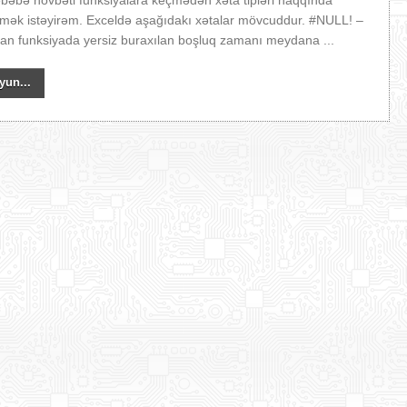
səbəbə növbəti funksiyalara keçmədən xəta tipləri haqqında
mək istəyirəm. Exceldə aşağıdakı xətalar mövcuddur. #NULL! –
lan funksiyada yersiz buraxılan boşluq zamanı meydana ...
yun...