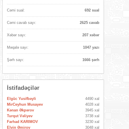
Cəmi sual:
692 sual
Cəmi cavab sayı:
2625 cavab
Xəbər sayı:
207 xəbər
Məqalə sayı:
1047 yazı
Şərh sayı:
1666 şərh
İstifadəçilər
Elgüc Yusifbəyli
4490 xal
MirCeyhun Musayev
4028 xal
Kənan Əkpərov
3945 xal
Turqut Vəliyev
3738 xal
Farhad KARIMOV
3230 xal
Elvin Əmirov
3048 xal