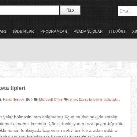
Tap
ARI
TƏDBİRLƏR
PROQRAMLAR
AVADANLIQLAR
IT LÜĞƏT
X
əta tipləri
Nahid Nesirov
:
Microsoft Office
error
Excel
functions
xəta tipləri
:
: 0
:
,
,
,
,
siyalar bölməsini tam anlamamız üçün mütləq şəkildə xətalar
umat almamız lazımdır. Çünki, funksiyanın bizə qaytardığı xəta
lməklə həmin funksiyada baş verən səhvi tezliklə aradan qaldıra