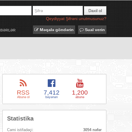
Daxil ol
Qeydiyyat
Şifrəni unutmusunuz?
Məqalə göndərin
Sual verin
ƏBƏRLƏR
RSS
7,412
1,200
Abunə ol
bəyənən
abunə
Statistika
Cəmi istifadəçi:
3054 nəfər