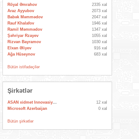
Röyal Əmrahov
2335 xal
Araz Ayyubov
2073 xal
Babək Məmmədov
2047 xal
Rauf Khalafov
1946 xal
Ramil Məmmədov
1347 xal
Şəhriyar Rzayev
1055 xal
Rizvan Bayramov
1030 xal
Elxan Əliyev
916 xal
Ağa Hüseynov
683 xal
Bütün istifadəçilər
Şirkətlər
ASAN xidmet Innovasiya Mərkəzi
12 xal
Microsoft Azerbaijan
0 xal
Bütün şirkətlər