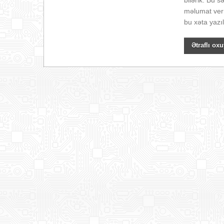
bilərik. Bu 
məlumat ver
bu xəta yazı
Ətraflı oxu