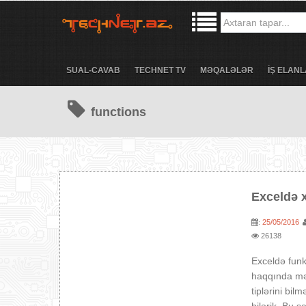
SUAL-CAVAB
TECHNET TV
MƏQALƏLƏR
İŞ ELANL
functions
Exceldə x
25/05/2016
:
26138
Exceldə funk
haqqında məl
tiplərini bi