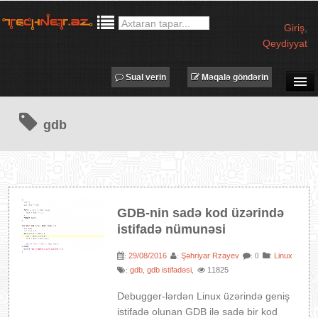
Giriş
,
Qeydiyyat
Sual verin
Məqalə göndərin
SUAL-CAVAB
gdb
TECHNET TV
MƏQALƏLƏR
İŞ ELANLARI
TƏDBİRLƏR
GDB-nin sadə kod üzərində
PROQRAMLAR
istifadə nümunəsi
AVADANLIQLAR
29/08/2016
Şəhriyar Rzayev
:
Linux
:
:
: 0
IT LÜĞƏT
gdb
gdb istifadəsi
11825
:
,
,
XƏBƏRLƏR
Debugger-lərdən Linux üzərində geniş
istifadə olunan GDB ilə sadə bir kod