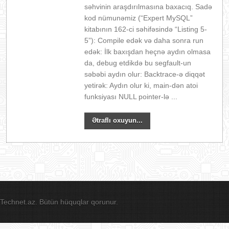
səhvinin araşdırılmasına baxacıq. Sadə
kod nümunəmiz (“Expert MySQL”
kitabının 162-ci səhifəsində “Listing 5-
5”): Compile edək və daha sonra run
edək: İlk baxışdan heçnə aydın olmasa
da, debug etdikdə bu segfault-un
səbəbi aydın olur: Backtrace-ə diqqət
yetirək: Aydın olur ki, main-dən atoi
funksiyası NULL pointer-lə ...
Ətraflı oxuyun...
Technet.az. Bütün hüquqlar qorunur.