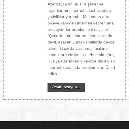
Azərbaycanın bir sıra şəhər və
rayonlarının internetlə təchizatında
çətinliklər yaranıb. Məlumata görə,
ölkəyə xaricdən interneti gətirən ana
provayderlər problemlə üzləşiblər.
“Çətinlik bütün internet kanallarında
deyil, əsasən yüklü kanallarda qeydə
alınıb. Hazırda yaranmış fasilənin
səbəbi araşdırılır. İlkin ehtimala görə,
Rusiya üzərindən ölkəmizə daxil olan
internet kanalında problem var. Ümid
edirik ki, ...
Ətraflı oxuyun...