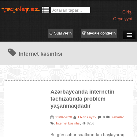
Giriş
,
Qeydiyyat
Sual verin
Məqalə göndərin
SUAL-CAVAB
Internet kəsintisi
TECHNET TV
MƏQALƏLƏR
İŞ ELANLARI
TƏDBİRLƏR
Azərbaycanda internetin
PROQRAMLAR
təchizatında problem
AVADANLIQLAR
yaşanmaqdadır
IT LÜĞƏT
21/04/2020
Elxan Əliyev
:
Xəbərlər
:
:
: 0
Internet kəsintisi
8236
:
XƏBƏRLƏR
,
Bu gün səhər saatlarından başlayaraq