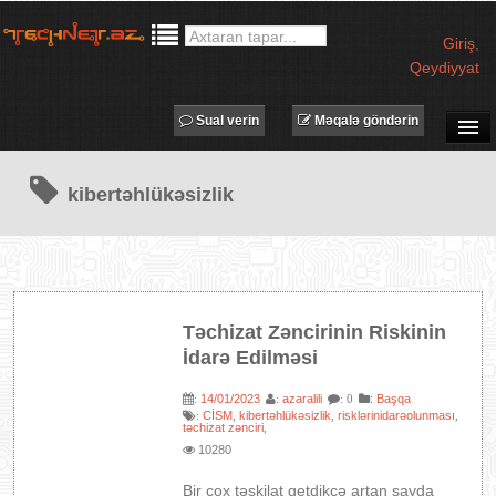
Giriş
,
Qeydiyyat
Sual verin
Məqalə göndərin
SUAL-CAVAB
kibertəhlükəsizlik
TECHNET TV
MƏQALƏLƏR
İŞ ELANLARI
TƏDBİRLƏR
Təchizat Zəncirinin Riskinin
PROQRAMLAR
İdarə Edilməsi
AVADANLIQLAR
14/01/2023
azaralili
:
Başqa
:
:
: 0
IT LÜĞƏT
CİSM
kibertəhlükəsizlik
risklərinidarəolunması
:
,
,
,
təchizat zənciri
,
XƏBƏRLƏR
10280
Bir çox təşkilat getdikcə artan sayda