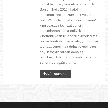
qlobal təchizatçılara etibarını artırdı.
Son onillikdə 2013 Hədəf
məlumatlarının pozulması1 və 2020
SolarWinds təchizat zənciri hücumu2
kimi çoxsaylı təchizat zənciri
hücumlarının sübut etdiyi kimi
kibertəhlükəsizlik təhdidi aktyorları tez-
tez təchizatçıları hədəf alır, çünki onlar
təchizat zəncirində daha yüksək olan
böyük təşkilatlardan daha az
təhlükəsizdirlər. Bu hücumlar tədarük
zəncirində aşağı olan ...
Ətraflı oxuyun...