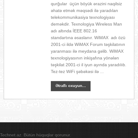
qurğular üçün böyük ərazini naqilsiz
əhatə etmək məqsədi ilə yaradılan
telekommunikasiya texnologiyası
deməkdir. Texnologiya Wireless Man
adı altında İEEE 802.16
standartına əsaslanır. WiMAX adı özü
2001-ci ildə WiMAX Forum təşkilatının
yaranması ilə meydana gəlib. WiMAX
texnologiyasının inkişafına yönələn
təşkilat 2001-ci il iyun ayında yaradılıb.
Tez-tez WiFi şəbəkəsi ilə ...
Ətraflı oxuyun...
Technet.az. Bütün hüquqlar qorunur.