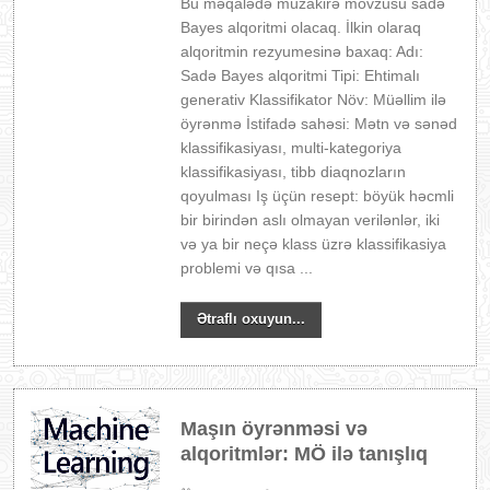
Bu məqalədə müzakirə mövzusu sadə
Bayes alqoritmi olacaq. İlkin olaraq
alqoritmin rezyumesinə baxaq: Adı:
Sadə Bayes alqoritmi Tipi: Ehtimalı
generativ Klassifikator Növ: Müəllim ilə
öyrənmə İstifadə sahəsi: Mətn və sənəd
klassifikasiyası, multi-kategoriya
klassifikasiyası, tibb diaqnozların
qoyulması Iş üçün resept: böyük həcmli
bir birindən aslı olmayan verilənlər, iki
və ya bir neçə klass üzrə klassifikasiya
problemi və qısa ...
Ətraflı oxuyun...
Maşın öyrənməsi və
alqoritmlər: MÖ ilə tanışlıq