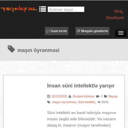
Giriş
,
Qeydiyyat
Sual verin
Məqalə göndərin
SUAL-CAVAB
maşın öyrənməsi
TECHNET TV
MƏQALƏLƏR
İŞ ELANLARI
TƏDBİRLƏR
İnsan süni intellektlə yarışır
PROQRAMLAR
02/12/2020
Rustem Azimov
:
Başqa
:
:
: 0
AVADANLIQLAR
maşın öyrənməsi
Süni intellekt
6543
:
,
,
IT LÜĞƏT
Süni intellekt ən bəsit təbiriylə maşının
XƏBƏRLƏR
insanı təqlid edə bilməsidir. Və nəzərə
alsaq ki, insanın (maşın tərəfindən)