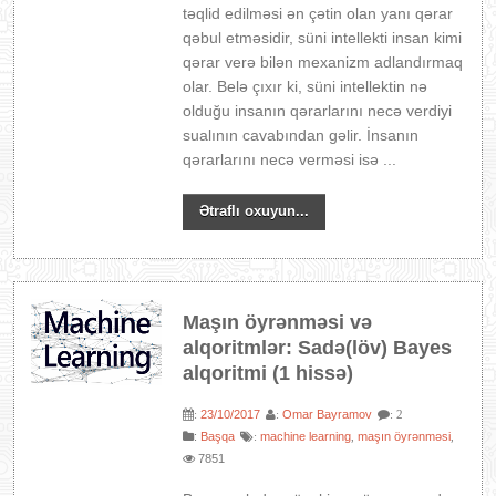
təqlid edilməsi ən çətin olan yanı qərar
qəbul etməsidir, süni intellekti insan kimi
qərar verə bilən mexanizm adlandırmaq
olar. Belə çıxır ki, süni intellektin nə
olduğu insanın qərarlarını necə verdiyi
sualının cavabından gəlir. İnsanın
qərarlarını necə verməsi isə ...
Ətraflı oxuyun...
Maşın öyrənməsi və
alqoritmlər: Sadə(löv) Bayes
alqoritmi (1 hissə)
23/10/2017
Omar Bayramov
:
:
: 2
:
Başqa
machine learning
maşın öyrənməsi
:
,
,
7851