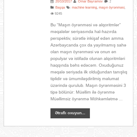
20/10/2017
Omar Bayramov
:
:
: 2
:
Başqa
machine learning
maşın öyrənməsi
:
,
,
9245
Bu “Maşın öyrənməsi və alqoritmlər”
məqalələr seriyasında hal-hazırda
perspektiv, sürətlə inkişaf edən amma
Azərbaycanda çox da yayılmamış sahə
olan maşın öyrənməsi və onun ən
populyar və istifadə olunan alqoritmləri
haqqında bəhs edəcəm. Oxuduğunuz
məqalə seriyada ilk olduğundan tanışlıq
tiplidir və ümumiləşdirilmiş məlumat
üzərində qurulub. Maşın öyrənməsini 3
tipə bölünür: Müəllim ilə öyrənmə
Müəllimsiz öyrənmə Möhkəmlətmə ...
Ətraflı oxuyun...