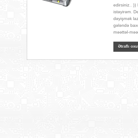
edirsiniz.. 
istəyirəm. De
dəyişmək laz
gələndə baxd
məəttəl-məət
Ətraflı oxu