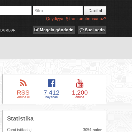
Daxil ol
Qeydiyyat
Şifrəni unutmusunuz?
Məqalə göndərin
Sual verin
ƏBƏRLƏR
RSS
7,412
1,200
Abunə ol
bəyənən
abunə
Statistika
Cəmi istifadəçi:
3054 nəfər