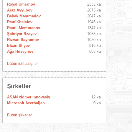
Röyal Əmrahov
2335 xal
Araz Ayyubov
2073 xal
Babək Məmmədov
2047 xal
Rauf Khalafov
1946 xal
Ramil Məmmədov
1347 xal
Şəhriyar Rzayev
1055 xal
Rizvan Bayramov
1030 xal
Elxan Əliyev
916 xal
Ağa Hüseynov
683 xal
Bütün istifadəçilər
Şirkətlər
ASAN xidmet Innovasiya Mərkəzi
12 xal
Microsoft Azerbaijan
0 xal
Bütün şirkətlər