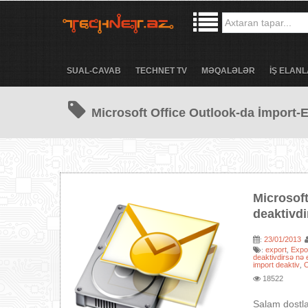
SUAL-CAVAB
TECHNET TV
MƏQALƏLƏR
İŞ ELANL
Microsoft Office Outlook-da İmport-Ex
Microsoft
deaktivdi
23/01/2013
:
export
Expo
:
,
deaktivdirsə nə 
import deaktiv
O
,
18522
Salam dostla