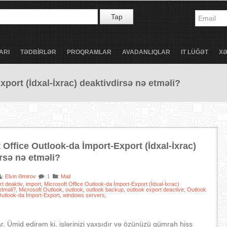
Tap
ARI
TƏDBİRLƏR
PROQRAMLAR
AVADANLIQLAR
IT LÜĞƏT
X
port (İdxal-İxrac) deaktivdirsə nə etməli?
 Office Outlook-da İmport-Export (İdxal-İxrac)
rsə nə etməli?
Elvin Əmirov
:
Mail
:
: 1
rt deaktiv
import
Microsoft Office Outlook-da İmport-Export (İdxal-İxrac)
,
,
etməli?
Microsoft Outlook
outlook
outlook backup
outlook export deactive
Outlook
,
,
,
,
,
utlook-da İmport-Export
windows servers
,
,
r. Ümid edirəm ki, işlərinizi yaxşıdır və özünüzü gümrah hiss