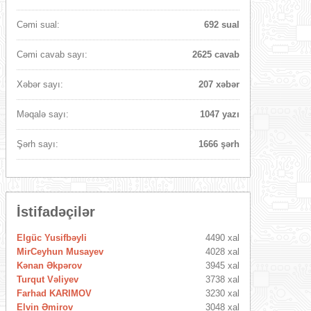
Cəmi sual:
692 sual
Cəmi cavab sayı:
2625 cavab
Xəbər sayı:
207 xəbər
Məqalə sayı:
1047 yazı
Şərh sayı:
1666 şərh
İstifadəçilər
Elgüc Yusifbəyli
4490 xal
MirCeyhun Musayev
4028 xal
Kənan Əkpərov
3945 xal
Turqut Vəliyev
3738 xal
Farhad KARIMOV
3230 xal
Elvin Əmirov
3048 xal