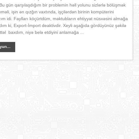
)) Bu gün qarşılaşdığım bir problemin həll yolunu sizlərlə bölüşmək
məli, işin ən qızğın vaxtında, işçilərdən birinin kompüterini
ım idi. Faylları köçürtdüm, məktubların ehtiyyat nüsxəsini almağa
ım ki, Export-İmport deaktivdir. Xeyli aşağıda gördüyünüz şəkilə
təl baxdım, niyə belə etdiyini anlamağa ...
yun...