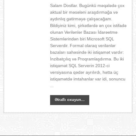
Salam Dostlar. Bugünkü məqalədə çox
aktual bir məsələni araşdırmağa və
aydınlıq gətirməyə çalışacağam.
Bildiyiniz kimi, şirkətlərdə ən çox istifadə
olunan Verilənlər Bazası İdarəetmə
Sistemlərindən biri Microsoft SQL
Serverdir. Formal olaraq verilənlər
bazaları sahəsində iki istiqamət vardır:
İnzibatçılıq və Proqramlaşdırma. Bu iki
istiqamət SQL Serverin 2012-ci
versiyasına qədər ayrılırdı, hətta üç
istiqamətdə imtahanlar var idi, sonuncu
...
Ətraflı oxuyun...