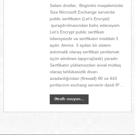
Salam dostlar, Bügünkü məqaləmizdə
Sizə Microsoft Exchange serverdə
public sertfikatın (Let’s Encrypt)
quraşdırılmasından bəhs edəcəyəm.
Let’s Encrypt public sertfikatı
ödənişsizdir və sertfikatın müddəti 3
aydır. Amma 3 aydan bir sistem
avtomatik olaraq sertfikatı yeniləmək
üçün windows tapşırıq(task) yaradır.
Sertfikatın yükləməzdən əvvəl mütləq
olaraq təhlükəsizlik divarı
avadanlığından (firewall) 80 və 443
portlarının exchang serverin daxili İP ...
Ətraflı oxuyun...