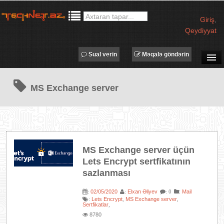
Giriş
,
Qeydiyyat
Sual verin
Məqalə göndərin
SUAL-CAVAB
MS Exchange server
TECHNET TV
MƏQALƏLƏR
İŞ ELANLARI
TƏDBİRLƏR
MS Exchange server üçün
PROQRAMLAR
Lets Encrypt sertfikatının
AVADANLIQLAR
sazlanması
IT LÜĞƏT
02/05/2020
Elxan Əliyev
:
Mail
:
:
: 0
Lets Encrypt
MS Exchange server
:
,
,
XƏBƏRLƏR
Sertfikatlar
,
8780