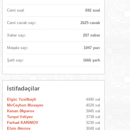
Cəmi sual:
692 sual
Cəmi cavab sayı:
2625 cavab
Xəbər sayı:
207 xəbər
Məqalə sayı:
1047 yazı
Şərh sayı:
1666 şərh
İstifadəçilər
Elgüc Yusifbəyli
4490 xal
MirCeyhun Musayev
4028 xal
Kənan Əkpərov
3945 xal
Turqut Vəliyev
3738 xal
Farhad KARIMOV
3230 xal
Elvin Əmirov
3048 xal