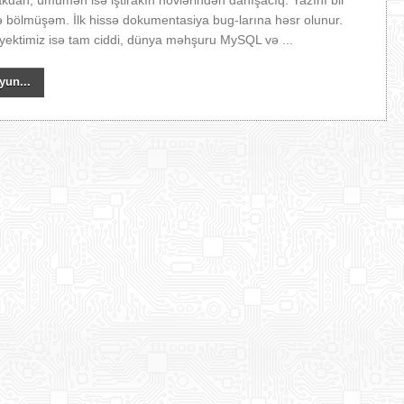
rakdan, ümumən isə iştirakın növlərindən danışacıq. Yazını bir
 bölmüşəm. İlk hissə dokumentasiya bug-larına həsr olunur.
ektimiz isə tam ciddi, dünya məhşuru MySQL və ...
yun...