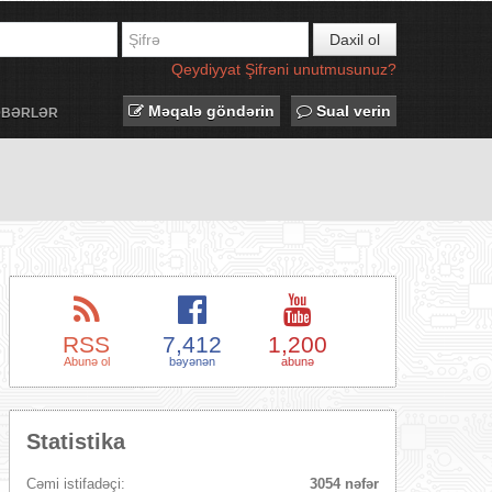
Daxil ol
Qeydiyyat
Şifrəni unutmusunuz?
Məqalə göndərin
Sual verin
ƏBƏRLƏR
RSS
7,412
1,200
Abunə ol
bəyənən
abunə
Statistika
Cəmi istifadəçi:
3054 nəfər