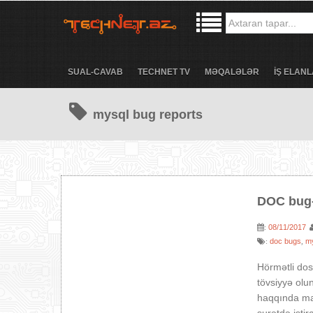
SUAL-CAVAB
TECHNET TV
MƏQALƏLƏR
İŞ ELANL
mysql bug reports
DOC bug-l
08/11/2017
:
doc bugs
my
:
,
Hörmətli dos
tövsiyyə olu
haqqında ma