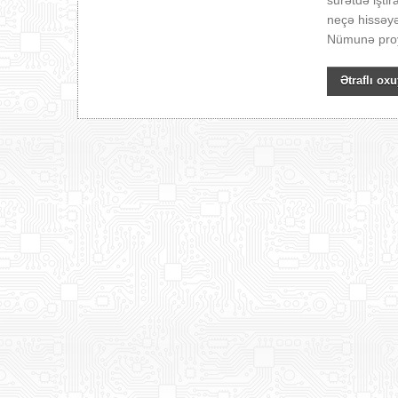
surətdə işti
neçə hissəyə
Nümunə proy
Ətraflı oxu