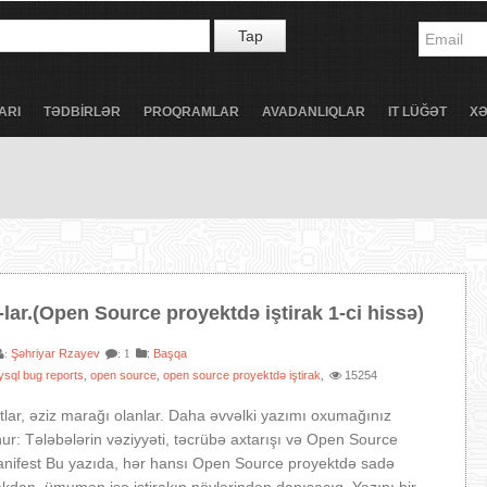
Tap
ARI
TƏDBİRLƏR
PROQRAMLAR
AVADANLIQLAR
IT LÜĞƏT
X
ar.(Open Source proyektdə iştirak 1-ci hissə)
Şəhriyar Rzayev
:
Başqa
:
: 1
sql bug reports
open source
open source proyektdə iştirak
15254
,
,
,
tlar, əziz marağı olanlar. Daha əvvəlki yazımı oxumağınız
nur: Tələbələrin vəziyyəti, təcrübə axtarışı və Open Source
nifest Bu yazıda, hər hansı Open Source proyektdə sadə