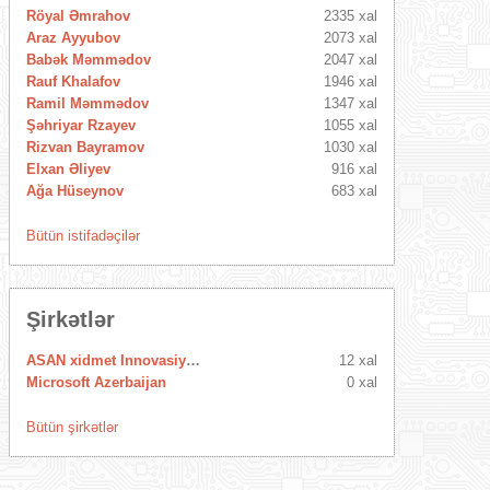
Röyal Əmrahov
2335 xal
Araz Ayyubov
2073 xal
Babək Məmmədov
2047 xal
Rauf Khalafov
1946 xal
Ramil Məmmədov
1347 xal
Şəhriyar Rzayev
1055 xal
Rizvan Bayramov
1030 xal
Elxan Əliyev
916 xal
Ağa Hüseynov
683 xal
Bütün istifadəçilər
Şirkətlər
ASAN xidmet Innovasiya Mərkəzi
12 xal
Microsoft Azerbaijan
0 xal
Bütün şirkətlər