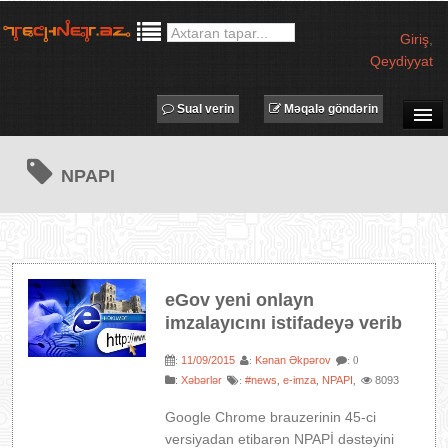
Giriş
,
Qeydiyyat
Sual verin
Məqalə göndərin
SUAL-CAVAB
NPAPI
TECHNET TV
MƏQALƏLƏR
İŞ ELANLARI
TƏDBİRLƏR
eGov yeni onlayn
PROQRAMLAR
imzalayıcını istifadeyə verib
AVADANLIQLAR
11/09/2015
Kənan Əkpərov
:
:
: 0
IT LÜĞƏT
:
Xəbərlər
#news
e-imza
NPAPI
8093
:
,
,
,
XƏBƏRLƏR
Google Chrome brauzerinin 45-ci
versiyadan etibarən NPAPİ dəstəyini