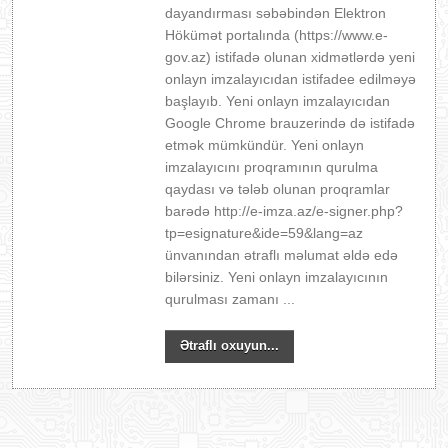
dayandırması səbəbindən Elektron
Hökümət portalında (https://www.e-
gov.az) istifadə olunan xidmətlərdə yeni
onlayn imzalayıcıdan istifadee edilməyə
başlayıb. Yeni onlayn imzalayıcıdan
Google Chrome brauzerində də istifadə
etmək mümkündür. Yeni onlayn
imzalayıcını proqramının qurulma
qaydası və tələb olunan proqramlar
barədə http://e-imza.az/e-signer.php?
tp=esignature&ide=59&lang=az
ünvanından ətraflı məlumat əldə edə
bilərsiniz. Yeni onlayn imzalayıcının
qurulması zamanı ...
Ətraflı oxuyun...