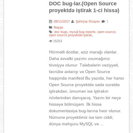
DOC bug-lar.(Open Source
proyektdə iştirak 1-ci hissə)
08/11/2017
Şəhriyar Rzayev
:
:
: 1
:
Başqa
doc bugs
mysql bug reports
open source
:
,
,
,
open source proyektdə iştirak
,
15253
Hörmətli dostlar, əziz marağı olanlar.
Daha əvvəlki yazımı oxumağınız
tövsiyyə olunur: Tələbələrin vəziyyəti,
təcrübə axtarışı və Open Source
haqqında manifest Bu yazıda, hər hansı
Open Source proyektdə sadə surətdə
iştirakdan, ümumən isə iştirakın
növlərindən danışacıq. Yazını bir neçə
hissəyə bölmüşəm. İlk hissə
dokumentasiya bug-larına həsr olunur.
Nümunə proyektimiz isə tam ciddi,
dünya məhşuru MySQL və ...