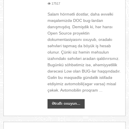
17517
Salam hörmətli dostlar, daha əvvəlki
məqaləmizdə DOC bug-lardan
danışmışdıq. Demişdik ki, hər hansı
Open Source proyektin
dokumentasiyasını oxuyub, oradakı
səhvləri tapmaq da böyük iş hesab
olunur. Çünki siz həmin məhsulun
izahındakı səhvləri aradan qaldırırsınız.
Bugünkü söhbətimiz isə, əhəmiyyətlilik
dərəcəsi Low olan BUG-lar haqqındadır.
Gəlin bu məqsədlə gündəlik istifadə
etdiyimiz avtomobili(əgər varsa) misal
çəkək. Avtomobilin proqram ...
Ətraflı oxuyun...