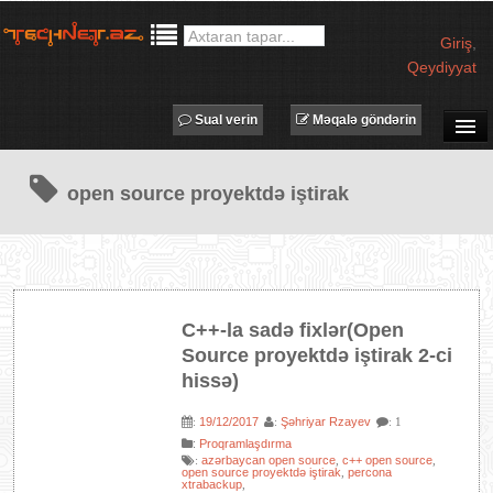
Giriş
,
Qeydiyyat
Sual verin
Məqalə göndərin
SUAL-CAVAB
open source proyektdə iştirak
TECHNET TV
MƏQALƏLƏR
İŞ ELANLARI
TƏDBİRLƏR
C++-la sadə fixlər(Open
PROQRAMLAR
Source proyektdə iştirak 2-ci
AVADANLIQLAR
hissə)
IT LÜĞƏT
19/12/2017
Şəhriyar Rzayev
:
:
: 1
:
Proqramlaşdırma
XƏBƏRLƏR
azərbaycan open source
c++ open source
:
,
,
open source proyektdə iştirak
percona
,
xtrabackup
,