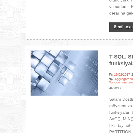
olunur, laki
və sadədir. 
qərarına gəld
Ətraflı oxu
T-SQL. S
funksiyal
19/02/2017
:
Aggregate fu
:
Window function
20300
Salam Dostl
mövzumuzu d
funksiyaları
AVG(), MIN()
İlkin təyine
PARTITION B