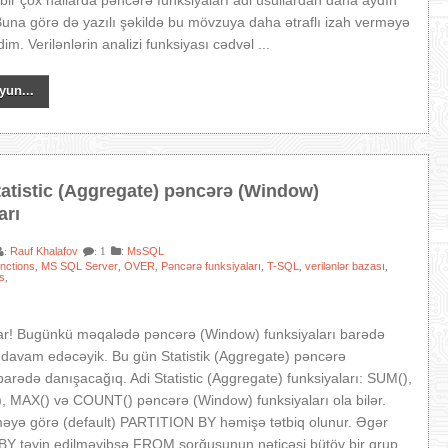
n bir çox hallarda pəncərə funksiyaları adi üsullardan daha aydın
Buna görə də yazılı şəkildə bu mövzuya daha ətraflı izah verməyə
im. Verilənlərin analizi funksiyası cədvəl ...
yun...
tatistic (Aggregate) pəncərə (Window)
arı
Rauf Khalafov
:
MsSQL
:
: 1
nctions
MS SQL Server
OVER
Pəncərə funksiyaları
T-SQL
verilənlər bazası
,
,
,
,
,
,
s
,
ar! Bugünkü məqalədə pəncərə (Window) funksiyaları barədə
avam edəcəyik. Bu gün Statistik (Aggregate) pəncərə
 barədə danışacağıq. Adi Statistic (Aggregate) funksiyaları: SUM(),
, MAX() və COUNT() pəncərə (Window) funksiyaları ola bilər.
tməyə görə (default) PARTITION BY həmişə tətbiq olunur. Əgər
Y təyin edilməyibsə FROM sorğusunun nəticəsi bütöv bir qrup