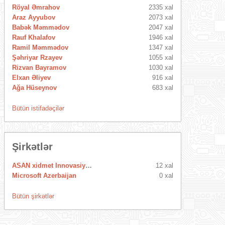
Röyal Əmrahov
2335 xal
Araz Ayyubov
2073 xal
Babək Məmmədov
2047 xal
Rauf Khalafov
1946 xal
Ramil Məmmədov
1347 xal
Şəhriyar Rzayev
1055 xal
Rizvan Bayramov
1030 xal
Elxan Əliyev
916 xal
Ağa Hüseynov
683 xal
Bütün istifadəçilər
Şirkətlər
ASAN xidmet Innovasiya Mərkəzi
12 xal
Microsoft Azerbaijan
0 xal
Bütün şirkətlər