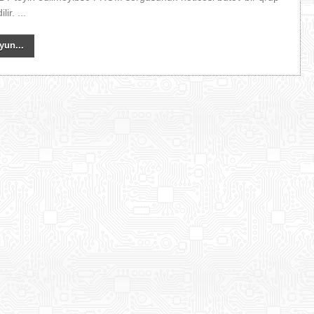
lir. ...
yun...