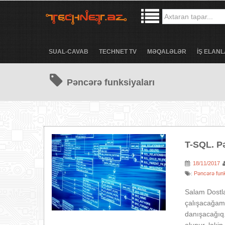
SUAL-CAVAB
TECHNET TV
MƏQALƏLƏR
İŞ ELANL
Pəncərə funksiyaları
T-SQL. P
18/11/2017
:
Pəncərə funk
:
Salam Dostl
çalışacağam
danışacağıq