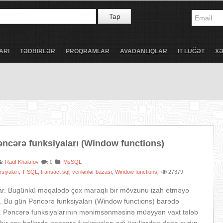
Tap
ARI
TƏDBİRLƏR
PROQRAMLAR
AVADANLIQLAR
IT LÜĞƏT
X
əncərə funksiyaları (Window functions)
Rauf Khalafov
:
MsSQL
:
: 0
siyaları
T-SQL
transact sql
verilənlər bazası
Window functions
27379
,
,
,
,
,
ar. Bugünkü məqalədə çox maraqlı bir mövzunu izah etməyə
. Bu gün Pəncərə funksiyaları (Window functions) barədə
. Pəncərə funksiyalarının mənimsənməsinə müəyyən vaxt tələb