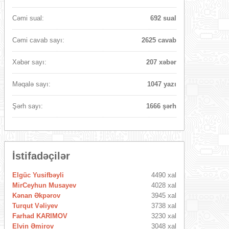
Cəmi sual:
692 sual
Cəmi cavab sayı:
2625 cavab
Xəbər sayı:
207 xəbər
Məqalə sayı:
1047 yazı
Şərh sayı:
1666 şərh
İstifadəçilər
Elgüc Yusifbəyli
4490 xal
MirCeyhun Musayev
4028 xal
Kənan Əkpərov
3945 xal
Turqut Vəliyev
3738 xal
Farhad KARIMOV
3230 xal
Elvin Əmirov
3048 xal