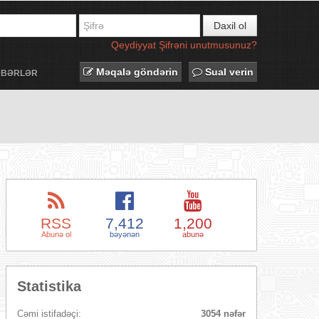
Daxil ol
Qeydiyyat
Şifrəni unutmusunuz?
Məqalə göndərin
Sual verin
ƏBƏRLƏR
RSS
7,412
1,200
Abunə ol
bəyənən
abunə
Statistika
Cəmi istifadəçi:
3054 nəfər