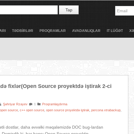
Tap
ARI
TƏDBİRLƏR
PROQRAMLAR
AVADANLIQLAR
IT LÜĞƏT
X
də fixlər(Open Source proyektdə iştirak 2-ci
Şəhriyar Rzayev
:
Proqramlaşdırma
:
: 1
open source
c++ open source
open source proyektdə iştirak
percona xtrabackup
,
,
,
,
tli dostlar, daha əvvəlki məqaləmizdə DOC bug-lardan
 Demişdik ki, hər hansı Open Source proyektin