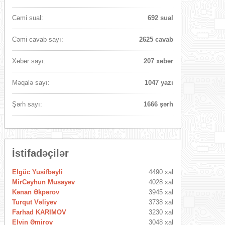
Cəmi sual:
692 sual
Cəmi cavab sayı:
2625 cavab
Xəbər sayı:
207 xəbər
Məqalə sayı:
1047 yazı
Şərh sayı:
1666 şərh
İstifadəçilər
Elgüc Yusifbəyli
4490 xal
MirCeyhun Musayev
4028 xal
Kənan Əkpərov
3945 xal
Turqut Vəliyev
3738 xal
Farhad KARIMOV
3230 xal
Elvin Əmirov
3048 xal