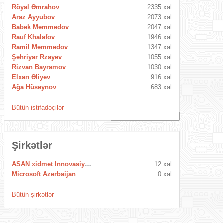
Röyal Əmrahov
2335 xal
Araz Ayyubov
2073 xal
Babək Məmmədov
2047 xal
Rauf Khalafov
1946 xal
Ramil Məmmədov
1347 xal
Şəhriyar Rzayev
1055 xal
Rizvan Bayramov
1030 xal
Elxan Əliyev
916 xal
Ağa Hüseynov
683 xal
Bütün istifadəçilər
Şirkətlər
ASAN xidmet Innovasiya Mərkəzi
12 xal
Microsoft Azerbaijan
0 xal
Bütün şirkətlər