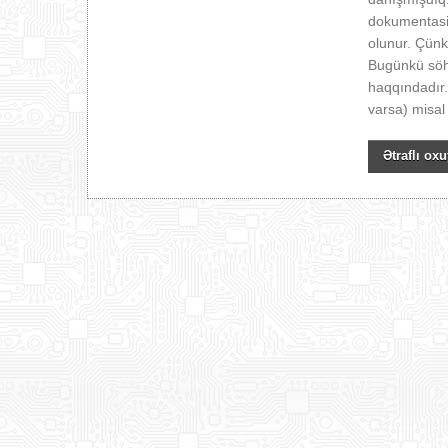
dokumentasi
olunur. Çünk
Bugünkü söhb
haqqındadır.
varsa) misal
Ətraflı oxu