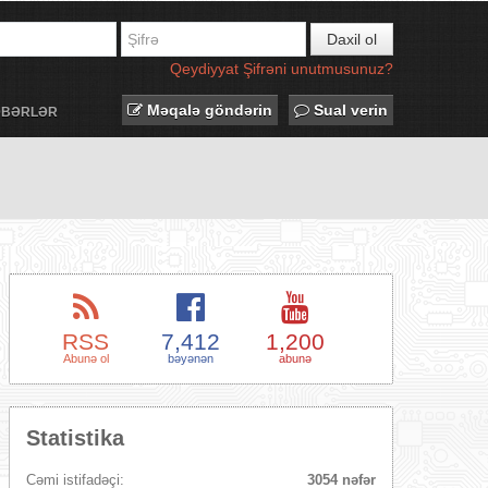
Daxil ol
Qeydiyyat
Şifrəni unutmusunuz?
Məqalə göndərin
Sual verin
ƏBƏRLƏR
RSS
7,412
1,200
Abunə ol
bəyənən
abunə
Statistika
Cəmi istifadəçi:
3054 nəfər