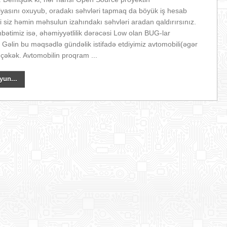
yasını oxuyub, oradakı səhvləri tapmaq da böyük iş hesab
i siz həmin məhsulun izahındakı səhvləri aradan qaldırırsınız.
ətimiz isə, əhəmiyyətlilik dərəcəsi Low olan BUG-lar
 Gəlin bu məqsədlə gündəlik istifadə etdiyimiz avtomobili(əgər
 çəkək. Avtomobilin proqram ...
yun...