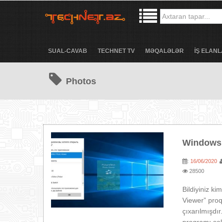
SUAL-CAVAB
TECHNET TV
MƏQALƏLƏR
İŞ ELANL
Photos
Windows 1
16/06/2020
:
28500
Bildiyiniz k
Viewer” pro
çıxarılmışdı