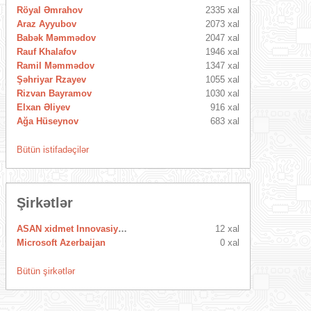
Röyal Əmrahov
2335 xal
Araz Ayyubov
2073 xal
Babək Məmmədov
2047 xal
Rauf Khalafov
1946 xal
Ramil Məmmədov
1347 xal
Şəhriyar Rzayev
1055 xal
Rizvan Bayramov
1030 xal
Elxan Əliyev
916 xal
Ağa Hüseynov
683 xal
Bütün istifadəçilər
Şirkətlər
ASAN xidmet Innovasiya Mərkəzi
12 xal
Microsoft Azerbaijan
0 xal
Bütün şirkətlər