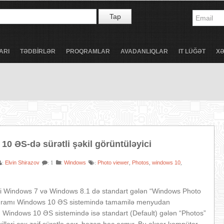
Tap
ARI
TƏDBİRLƏR
PROQRAMLAR
AVADANLIQLAR
IT LÜĞƏT
X
0 ƏS-də sürətli şəkil görüntüləyici
Elvin Shirazov
:
Windows
Photo viewer
Photos
windows 10
:
: 1
:
,
,
,
imi Windows 7 və Windows 8.1 də standart gələn “Windows Photo
qramı Windows 10 ƏS sistemində tamamilə menyudan
r. Windows 10 ƏS sistemində isə standart (Default) gələn “Photos”