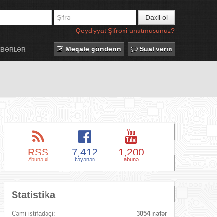
Daxil ol
Qeydiyyat
Şifrəni unutmusunuz?
Məqalə göndərin
Sual verin
ƏBƏRLƏR
RSS
7,412
1,200
Abunə ol
bəyənən
abunə
Statistika
Cəmi istifadəçi:
3054 nəfər