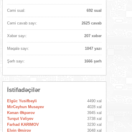
Cəmi sual:
692 sual
Cəmi cavab sayı:
2625 cavab
Xəbər sayı:
207 xəbər
Məqalə sayı:
1047 yazı
Şərh sayı:
1666 şərh
İstifadəçilər
Elgüc Yusifbəyli
4490 xal
MirCeyhun Musayev
4028 xal
Kənan Əkpərov
3945 xal
Turqut Vəliyev
3738 xal
Farhad KARIMOV
3230 xal
Elvin Əmirov
3048 xal