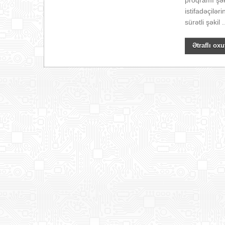
proqramı şək
istifadəçilə
sürətli şəkil .
Ətraflı oxu