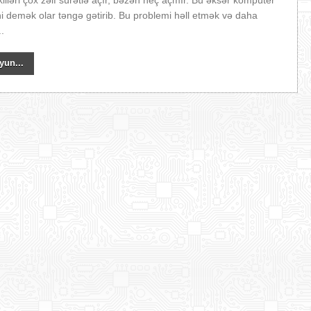
illəri çox zəif sürətlə açır, bəzən heç açmır. Bu əksər kompüter
rini demək olar təngə gətirib. Bu problemi həll etmək və daha
..
yun...