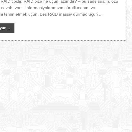
 RAİD tipidir. RAİD bizə nə üçün lazımdır? – bu sadə sualın, özü
 cavabı var – İnformasiyalarımızın sürətli axınını və
yini təmin etmək üçün. Bəs RAİD massiv qurmaq üçün ...
yun...