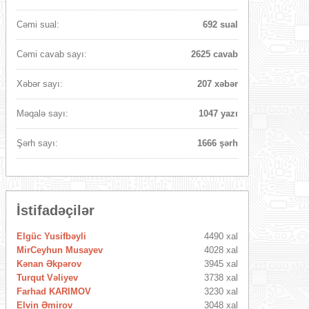
Cəmi sual:
692 sual
Cəmi cavab sayı:
2625 cavab
Xəbər sayı:
207 xəbər
Məqalə sayı:
1047 yazı
Şərh sayı:
1666 şərh
İstifadəçilər
Elgüc Yusifbəyli
4490 xal
MirCeyhun Musayev
4028 xal
Kənan Əkpərov
3945 xal
Turqut Vəliyev
3738 xal
Farhad KARIMOV
3230 xal
Elvin Əmirov
3048 xal