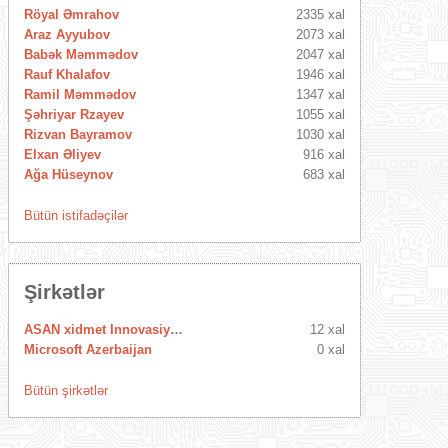
Röyal Əmrahov
2335 xal
Araz Ayyubov
2073 xal
Babək Məmmədov
2047 xal
Rauf Khalafov
1946 xal
Ramil Məmmədov
1347 xal
Şəhriyar Rzayev
1055 xal
Rizvan Bayramov
1030 xal
Elxan Əliyev
916 xal
Ağa Hüseynov
683 xal
Bütün istifadəçilər
Şirkətlər
ASAN xidmet Innovasiya Mərkəzi
12 xal
Microsoft Azerbaijan
0 xal
Bütün şirkətlər