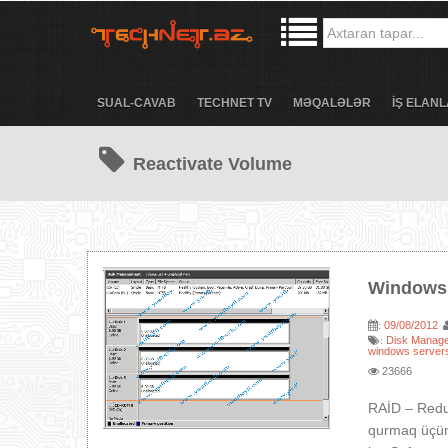
SUAL-CAVAB
TECHNET TV
MƏQALƏLƏR
İŞ ELANL
Reactivate Volume
Windows 
09/08/2012
:
Disk Manag
:
windows server
23666
RAİD – Redun
qurmaq üçün 