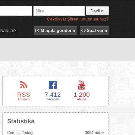
Daxil ol
Qeydiyyat
Şifrəni unutmusunuz?
Məqalə göndərin
Sual verin
ƏBƏRLƏR
RSS
7,412
1,200
Abunə ol
bəyənən
abunə
Statistika
Cəmi istifadəçi:
3054 nəfər