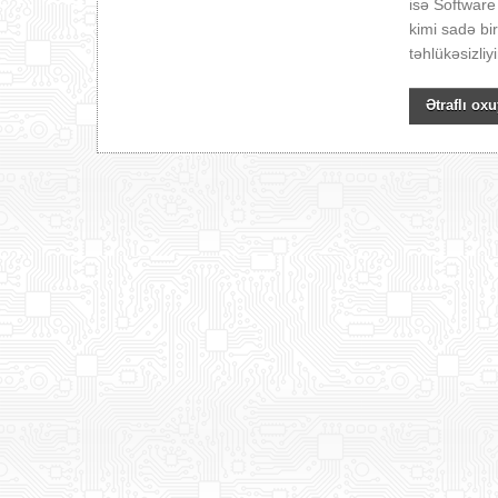
isə Software
kimi sadə bir
təhlükəsizli
Ətraflı oxu