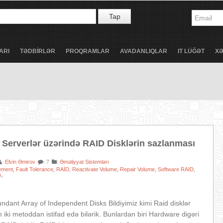
Tap
ARI
TƏDBİRLƏR
PROQRAMLAR
AVADANLIQLAR
IT LÜĞƏT
X
Serverlər üzərində RAID Disklərin sazlanması
Elvin Əmirov
:
Əməliyyat Sistemləri
:
: 7
ement
Fault Tolerance
RAİD
Reactivate Volume
Repair Volume
Software RAID
,
,
,
,
,
,
s
,
dant Array of Independent Disks Bildiyimiz kimi Raid disklər
iki metoddan istifad edə bilərik. Bunlardan biri Hardware digəri