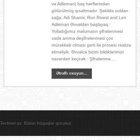
və Adleman) baş hərflərindən
götürülmüş qısaltmadır. Şəkildə soldan
sağa: Adi Shamir, Ron Rivest and Len
Adleman Əvvəldən başlayaq :
Yolladığımız məlumatın şifrələnməsi
sadə amma deşifrələnməsi çox
mürəkkəb olması şərti ilə prosesi realizə
etməliyik. Əvvəlcə bizim bildiklərimizi
nəzərdən keçirək : Şifrələnmə ...
Ətraflı oxuyun...
Technet.az. Bütün hüquqlar qorunur.