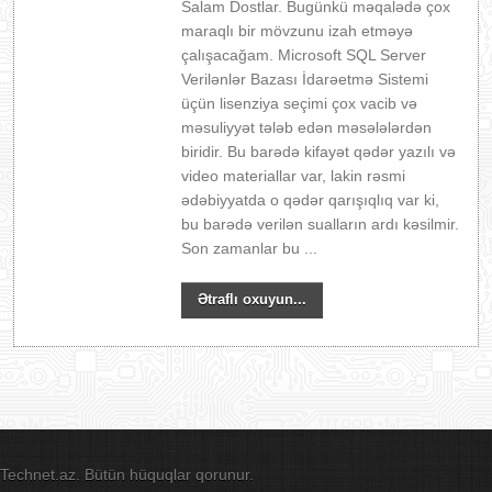
Salam Dostlar. Bugünkü məqalədə çox
maraqlı bir mövzunu izah etməyə
çalışacağam. Microsoft SQL Server
Verilənlər Bazası İdarəetmə Sistemi
üçün lisenziya seçimi çox vacib və
məsuliyyət tələb edən məsələlərdən
biridir. Bu barədə kifayət qədər yazılı və
video materiallar var, lakin rəsmi
ədəbiyyatda o qədər qarışıqlıq var ki,
bu barədə verilən sualların ardı kəsilmir.
Son zamanlar bu ...
Ətraflı oxuyun...
Technet.az. Bütün hüquqlar qorunur.