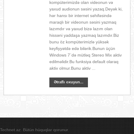
kompüterimizdə olan videonun və
yaxud audionun səsini yazaq.Deyək ki,
hər hansı bir internet səhifəsində
maraqlı bir videonun səsini yazmaq
lazımdır və yaxud bizə lazım olan
hissəni yaddaşa yazmaq lazımdır.Biz
bunu öz kompüterimizlə yüksək
keyfiyyətdə edə bilərik.Bunun üçün
Windows 7`də mütləq Stereo Mix aktiv
edilməlidir.Bu funksiya default olaraq
aktiv olmur.Bunu aktiv ...
Ətraflı oxuyun...
Technet.az. Bütün hüquqlar qorunur.