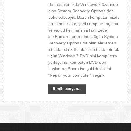
Bu məqaləmizdə Windows 7 üzərində
olan System Recovery Options`dan
bəhs edəcəyik. Bəzən kompüterimizdə
problemlər olur, yəni computer açılmır
və yaxud hər hansısa faylı zədə
alır.Bunları bərpa etmək üçün System
Recovery Options`da olan alətlərdən
istifadə edirik.Bu alətləri istifadə etmək
üçün Windows 7 DVD`sini kompüterə
yerləşdirib, kompüteri DVD`dən
başladırıq.Sonra isə şəkildəki kimi
“Repair your computer” seçirik.
Ətraflı oxuyun...