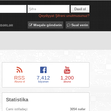
Daxil ol
Qeydiyyat
Şifrəni unutmusunuz?
Məqalə göndərin
Sual verin
ƏBƏRLƏR
RSS
7,412
1,200
Abunə ol
bəyənən
abunə
Statistika
Cəmi istifadəçi:
3054 nəfər