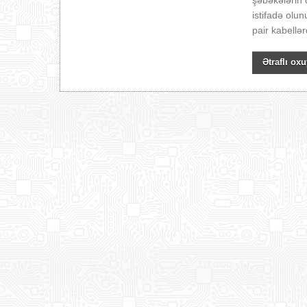
şəbəkələrin q
istifadə olu
pair kabellər
Ətraflı oxu