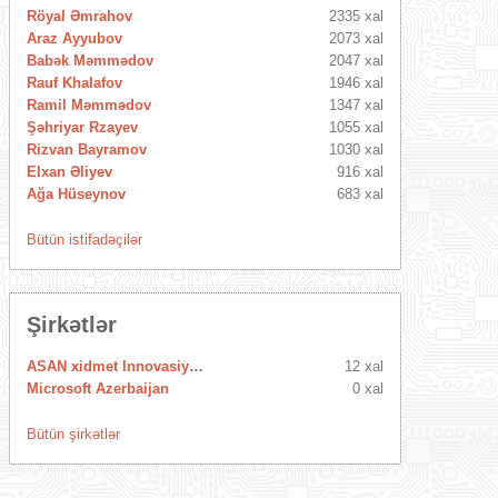
Röyal Əmrahov
2335 xal
Araz Ayyubov
2073 xal
Babək Məmmədov
2047 xal
Rauf Khalafov
1946 xal
Ramil Məmmədov
1347 xal
Şəhriyar Rzayev
1055 xal
Rizvan Bayramov
1030 xal
Elxan Əliyev
916 xal
Ağa Hüseynov
683 xal
Bütün istifadəçilər
Şirkətlər
ASAN xidmet Innovasiya Mərkəzi
12 xal
Microsoft Azerbaijan
0 xal
Bütün şirkətlər