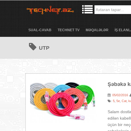
SUAL-CAVAB
TECHNET TV
MƏQALƏLƏR
İŞ ELANL
UTP
Şəbəkə ka
05/02/2016
:
5
5e
Cat
k
:
,
,
,
Salam dostla
edilən kabel
üçün bir neç