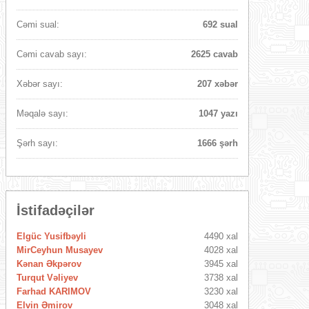
Cəmi sual:
692 sual
Cəmi cavab sayı:
2625 cavab
Xəbər sayı:
207 xəbər
Məqalə sayı:
1047 yazı
Şərh sayı:
1666 şərh
İstifadəçilər
Elgüc Yusifbəyli
4490 xal
MirCeyhun Musayev
4028 xal
Kənan Əkpərov
3945 xal
Turqut Vəliyev
3738 xal
Farhad KARIMOV
3230 xal
Elvin Əmirov
3048 xal