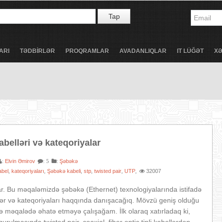
Tap
ARI
TƏDBİRLƏR
PROQRAMLAR
AVADANLIQLAR
IT LÜĞƏT
X
belləri və kateqoriyalar
Elvin Əmirov
:
Şəbəkə
:
: 5
abel
kateqoriyaları
Şəbəkə kabeli
stp
twisted pair
UTP
32007
,
,
,
,
,
,
r. Bu məqaləmizdə şəbəkə (Ethernet) texnologiyalarında istifadə
lər və kateqoriyaları haqqında danışacağıq. Mövzü geniş olduğu
ə məqalədə əhatə etməyə çalışağam. İlk olaraq xatırladaq ki,