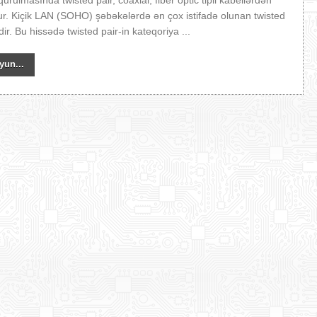
urulmasında twisted pair, coaxial, fiber optic tipli kabellərdən
nur. Kiçik LAN (SOHO) şəbəkələrdə ən çox istifadə olunan twisted
dir. Bu hissədə twisted pair-in kateqoriya ...
yun...