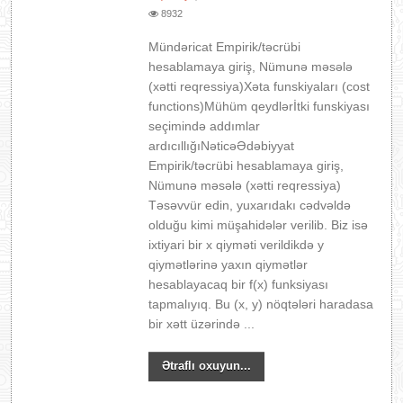
8932
Mündəricat Empirik/təcrübi
hesablamaya giriş, Nümunə məsələ
(xətti reqressiya)Xəta funskiyaları (cost
functions)Mühüm qeydlərİtki funskiyası
seçimində addımlar
ardıcıllığıNəticəƏdəbiyyat
Empirik/təcrübi hesablamaya giriş,
Nümunə məsələ (xətti reqressiya)
Təsəvvür edin, yuxarıdakı cədvəldə
olduğu kimi müşahidələr verilib. Biz isə
ixtiyari bir x qiyməti verildikdə y
qiymətlərinə yaxın qiymətlər
hesablayacaq bir f(x) funksiyası
tapmalıyıq. Bu (x, y) nöqtələri haradasa
bir xətt üzərində ...
Ətraflı oxuyun...