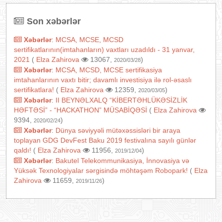
Son xəbərlər
Xəbərlər
:
MCSA, MCSE, MCSD
sertifikatlarının(imtahanların) vaxtları uzadıldı - 31 yanvar,
2021
(
Elza Zahirova
13067,
)
2020/03/28
Xəbərlər
:
MCSA, MCSD, MCSE sertifikasiya
imtahanlarının vaxtı bitir; davamlı investisiya ilə rol-əsaslı
sertifikatlara!
(
Elza Zahirova
12359,
)
2020/03/05
Xəbərlər
:
II BEYNƏLXALQ “KİBERTƏHLÜKƏSİZLİK
HƏFTƏSİ” - “HACKATHON” MÜSABİQƏSİ
(
Elza Zahirova
9394,
)
2020/02/24
Xəbərlər
:
Dünya səviyyəli mütəxəssisləri bir araya
toplayan GDG DevFest Baku 2019 festivalına sayılı günlər
qaldı!
(
Elza Zahirova
11956,
)
2019/12/04
Xəbərlər
:
Bakutel Telekommunikasiya, İnnovasiya və
Yüksək Texnologiyalar sərgisində möhtəşəm Robopark!
(
Elza
Zahirova
11659,
)
2019/11/26