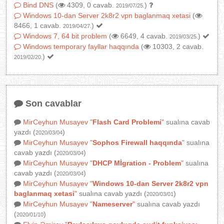
Bind DNS
(
4309, 0 cavab.
)
2019/07/25.
Windows 10-dan Server 2k8r2 vpn baglanmaq xetasi
(
8466, 1 cavab.
)
2019/04/27.
Windows 7, 64 bit problem
(
6649, 4 cavab.
)
2019/03/25.
Windows temporary fayllar haqqında
(
10303, 2 cavab.
)
2019/02/20.
Son cavablar
MirCeyhun Musayev
"
Flash Card Problemi
"
sualına cavab
yazdı (
)
2020/03/04
MirCeyhun Musayev
"
Sophos Firewall haqqında
"
sualına
cavab yazdı (
)
2020/03/04
MirCeyhun Musayev
"
DHCP Mİgration - Problem
"
sualına
cavab yazdı (
)
2020/03/04
MirCeyhun Musayev
"
Windows 10-dan Server 2k8r2 vpn
baglanmaq xetasi
"
sualına cavab yazdı (
)
2020/03/01
MirCeyhun Musayev
"
Nameserver
"
sualına cavab yazdı
(
)
2020/01/10