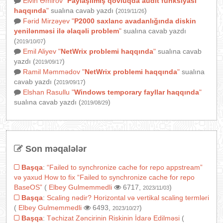
Elvin Əmirov
"
Paylaşılmış qovluqda audit funksiyası
haqqında
"
sualına cavab yazdı (
)
2019/11/26
Fərid Mirzəyev
"
P2000 saxlanc avadanlığında diskin
yenilənməsi ilə əlaqəli problem
"
sualına cavab yazdı
(
)
2019/10/07
Emil Aliyev
"
NetWrix problemi haqqında
"
sualına cavab
yazdı (
)
2019/09/17
Ramil Məmmədov
"
NetWrix problemi haqqında
"
sualına
cavab yazdı (
)
2019/09/17
Elshan Rasullu
"
Windows temporary fayllar haqqında
"
sualına cavab yazdı (
)
2019/08/29
Son məqalələr
Başqa
:
“Failed to synchronize cache for repo appstream”
və yaxud How to fix “Failed to synchronize cache for repo
BaseOS”
(
Elbey Gulmemmedli
6717,
)
2023/11/03
Başqa
:
Scaling nədir? Horizontal və vertikal scaling termləri
(
Elbey Gulmemmedli
6493,
)
2023/10/27
Başqa
:
Təchizat Zəncirinin Riskinin İdarə Edilməsi
(