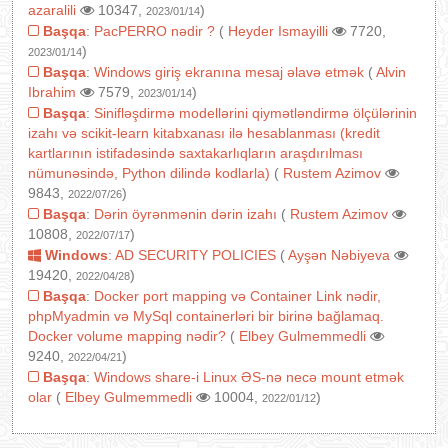
azaralili
10347,
)
2023/01/14
Başqa
:
PacPERRO nədir ?
(
Heyder Ismayilli
7720,
)
2023/01/14
Başqa
:
Windows giriş ekranına mesaj əlavə etmək
(
Alvin
Ibrahim
7579,
)
2023/01/14
Başqa
:
Sinifləşdirmə modellərini qiymətləndirmə ölçülərinin
izahı və scikit-learn kitabxanası ilə hesablanması (kredit
kartlarının istifadəsində saxtakarlıqların araşdırılması
nümunəsində, Python dilində kodlarla)
(
Rustem Azimov
9843,
)
2022/07/26
Başqa
:
Dərin öyrənmənin dərin izahı
(
Rustem Azimov
10808,
)
2022/07/17
Windows
:
AD SECURITY POLICIES
(
Ayşən Nəbiyeva
19420,
)
2022/04/28
Başqa
:
Docker port mapping və Container Link nədir,
phpMyadmin və MySql containerləri bir birinə bağlamaq.
Docker volume mapping nədir?
(
Elbey Gulmemmedli
9240,
)
2022/04/21
Başqa
:
Windows share-i Linux ƏS-nə necə mount etmək
olar
(
Elbey Gulmemmedli
10004,
)
2022/01/12