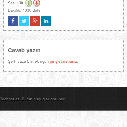
Səs:
+30.
Baxılıb: 4330 dəfə
Cavab yazın
Şərh yaza bilmək üçün
giriş etməlisiniz
.
Technet.az. Bütün hüquqlar qorunur.