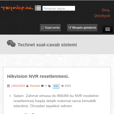
Giriş
,
Qeydiyyat
Sual verin
Məqalə göndərin
SUAL-CAVAB
Technet sual-cavab sistemi
TECHNET TV
MƏQALƏLƏR
İŞ ELANLARI
TƏDBİRLƏR
Hikvision NVR resetlenmesi.
PROQRAMLAR
14/01/2023
Reshad
nvr
4329
:
:
: 0
:
AVADANLIQLAR
IT LÜĞƏT
Salam. Zəhmət olmasa ds-9664NI bu NVR modelinin
resetlənməsi haqda detallı məlumat varsa köməklik
XƏBƏRLƏR
edərdiniz. Öncədən təşəkkür edirəm.