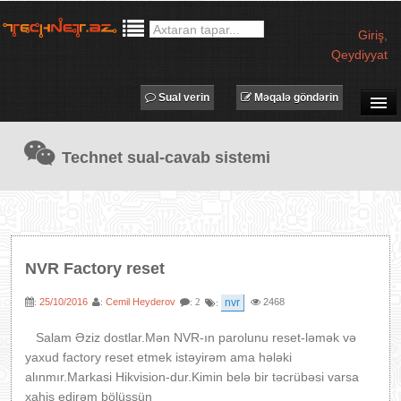
Giriş
,
Qeydiyyat
Sual verin
Məqalə göndərin
SUAL-CAVAB
Technet sual-cavab sistemi
TECHNET TV
MƏQALƏLƏR
İŞ ELANLARI
TƏDBİRLƏR
NVR Factory reset
PROQRAMLAR
25/10/2016
Cemil Heyderov
nvr
2468
:
:
: 2
:
AVADANLIQLAR
IT LÜĞƏT
Salam Əziz dostlar.Mən NVR-ın parolunu reset-ləmək və
yaxud factory reset etmek istəyirəm ama hələki
XƏBƏRLƏR
alınmır.Markasi Hikvision-dur.Kimin belə bir təcrübəsi varsa
xahiş edirəm bölüşsün