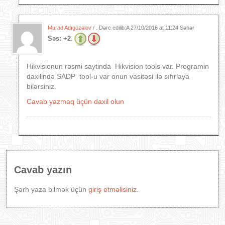
Murad Adıgözəlov
/ . Dərc edilib:A
27/10/2016 at 11:24 Səhər
Səs:
+2.
Hikvisionun rəsmi saytinda Hikvision tools var. Programin
daxilində SADP tool-u var onun vasitəsi ilə sıfırlaya
bilərsiniz.
Cavab yazmaq üçün daxil olun
Cavab yazın
Şərh yaza bilmək üçün
giriş etməlisiniz
.