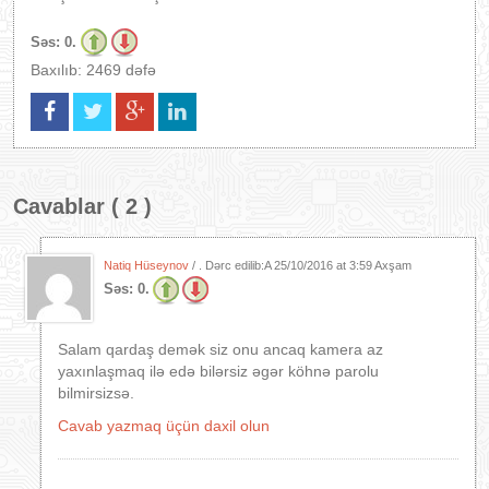
Səs:
0.
Baxılıb: 2469 dəfə
Cavablar ( 2 )
Natiq Hüseynov
/ . Dərc edilib:A
25/10/2016 at 3:59 Axşam
Səs:
0.
Salam qardaş demək siz onu ancaq kamera az
yaxınlaşmaq ilə edə bilərsiz əgər köhnə parolu
bilmirsizsə.
Cavab yazmaq üçün daxil olun