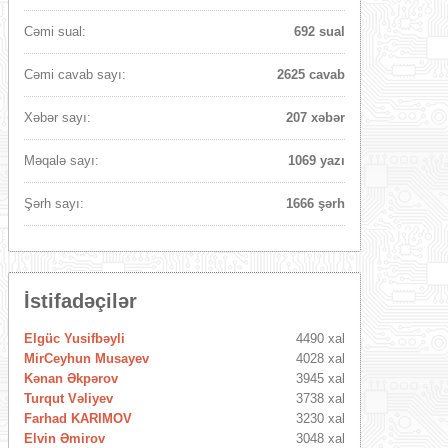
Cəmi sual:
692 sual
Cəmi cavab sayı:
2625 cavab
Xəbər sayı:
207 xəbər
Məqalə sayı:
1069 yazı
Şərh sayı:
1666 şərh
İstifadəçilər
Elgüc Yusifbəyli
4490 xal
MirCeyhun Musayev
4028 xal
Kənan Əkpərov
3945 xal
Turqut Vəliyev
3738 xal
Farhad KARIMOV
3230 xal
Elvin Əmirov
3048 xal