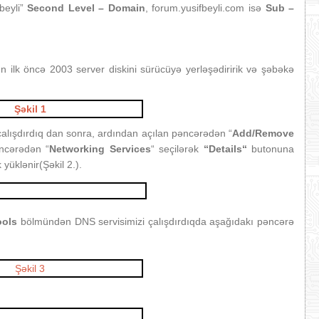
fbeyli”
Second Level – Domain
, forum.yusifbeyli.com isə
Sub –
ilk öncə 2003 server diskini sürücüyə yerləşədiririk və şəbəkə
 çalışdırdıq dan sonra, ardından açılan pəncərədən “
Add/Remove
əncərədən “
Networking Services
“ seçilərək
“Details“
butonuna
 yüklənir(Şəkil 2.).
ools
bölmündən DNS servisimizi çalışdırdıqda aşağıdakı pəncərə