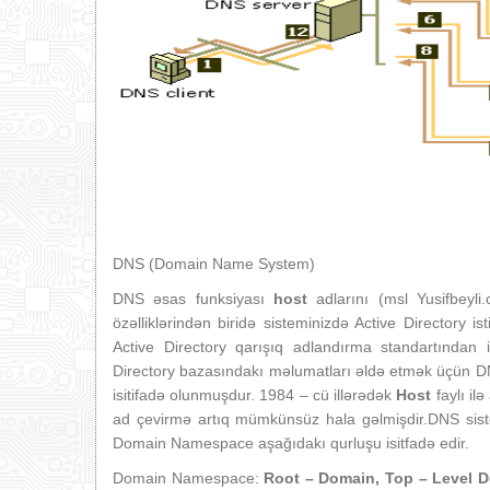
DNS (Domain Name System)
DNS əsas funksiyası
host
adlarını (msl Yusifbeyl
özəlliklərindən biridə sisteminizdə Active Directory 
Active Directory qarışıq adlandırma standartından ist
Directory bazasındakı məlumatları əldə etmək üçün DN
isitifadə olunmuşdur. 1984 – cü illərədək
Host
faylı il
ad çevirmə artıq mümkünsüz hala gəlmişdir.DNS sist
Domain Namespace aşağıdakı qurluşu isitfadə edir.
Domain Namespace:
Root – Domain, Top – Level 