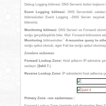
Debug Logging bölməsi: DNS Serverin bütün loqlarını b
Event Logging bölməsi:
DNS Serverdəki xətalar
bölməsindən Event Logging –DNS Server seçərək təy
bilərsiniz.
Monitoring bölməsi:
DNS Serveri və Forward olunmu
sorğu gerçəkləşdirilə bilər. Misl: Forward bölməsinə 
Monitoring
bölməsindən
` A recursive query to ot
sorğu qəbul olunub, əgər Fail isə sorğu qəbul olunmay
Zonaların sazlanması
Forward Lookup Zone:
Host adlarını İP‐adresinə çe
saxlayır (
Şəkil 7.
).
Reverse Lookup Zone:
İP adreslərini host adlarına ç
Primary Zone –nın sazlanması :
Forward Lookup Zone üzərində sağ düymədən New Zone