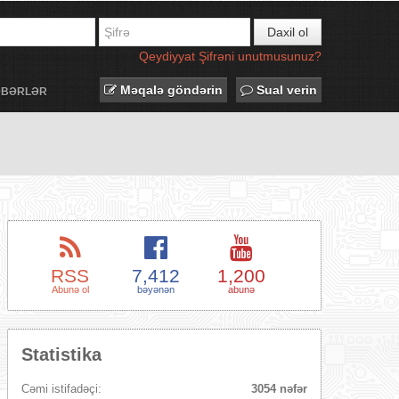
Daxil ol
Qeydiyyat
Şifrəni unutmusunuz?
Məqalə göndərin
Sual verin
ƏBƏRLƏR
RSS
7,412
1,200
Abunə ol
bəyənən
abunə
Statistika
Cəmi istifadəçi:
3054 nəfər