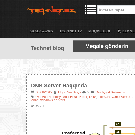
SUAL-CAVAB
TECHNET TV
MƏQALƏLƏR
İŞ ELANL
Məqalə göndərin
Technet bloq
DNS Server Haqqında
05/08/2012
Elgüc Yusifbəyli
:
Əməliyyat Sistemləri
:
:
: 7
Active Directory
Add Host
BIND
DNS
Domain Name Servers
:
,
,
,
,
,
Zone
windows servers
,
,
35667