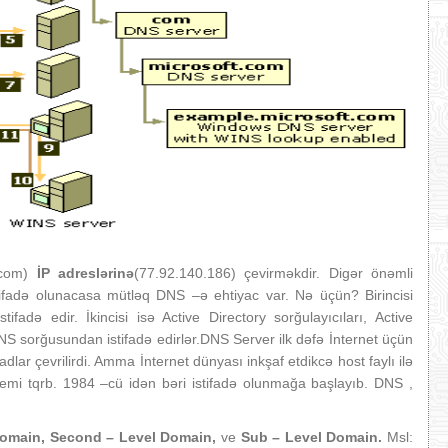
i.com)
İP adreslərinə
(77.92.140.186) çevirməkdir. Digər önəmli
istifadə olunacasa mütləq DNS –ə ehtiyac var. Nə üçün? Birincisi
ifadə edir. İkincisi isə Active Directory sorğulayıcıları, Active
S sorğusundan istifadə edirlər.DNS Server ilk dəfə İnternet üçün
ə adlar çevrilirdi. Amma İnternet dünyası inkşaf etdikcə host faylı ilə
emi tqrb. 1984 –cü idən bəri istifadə olunmağa başlayıb. DNS ,
Domain, Second – Level Domain,
ve
Sub – Level Domain.
Msl: