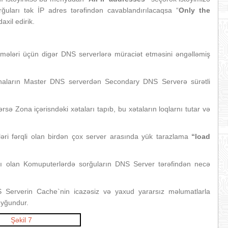
rğuları tək İP adres tərəfindən cavablandırılacaqsa “
Only the
axil edirik.
rmələri üçün digər DNS serverlərə müraciət etməsini əngəlləmiş
naların Master DNS serverdən Secondary DNS Serverə sürətli
rsə Zona içərisndəki xətaları tapıb, bu xətaların loqlarnı tutar və
əri fərqli olan birdən çox server arasında yük tarazlama
“load
ı olan Komuputerlərdə sorğuların DNS Server tərəfindən necə
erverin Cache`nin icazəsiz və yaxud yararsız məlumatlarla
uyğundur.