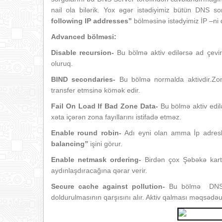
nail ola bilərik. Yox əgər istədiyimiz bütün DNS so
following IP addresses”
bölməsinə istədyimiz İP –ni d
Advanced bölməsi:
Disable recursion‐
Bu bölmə aktiv edilərsə ad çevi
oluruq.
BIND secondaries‐
Bu bölmə normalda aktivdir.Zo
transfer etmsinə kömək edir.
Fail On Load If Bad Zone Data‐
Bu bölmə aktiv edilə
xəta içərən zona fayıllarını istifadə etməz.
Enable round robin‐
Adı eyni olan amma İp adresl
balancing”
işini görur.
Enable netmask ordering‐
Birdən çox Şəbəkə kart
aydınlaşdıracağına qərar verir.
Secure cache against pollution‐
Bu bölmə DNS S
doldurulmasının qarşısını alır. Aktiv qalması məqsədə