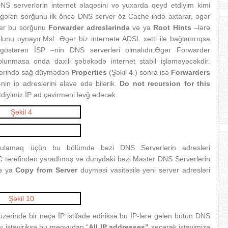
NS serverlərin internet əlaqəsini və yuxarda qeyd etdiyim kimi
ən gələn sorğunu ilk öncə DNS server öz Cache‐ində axtarar, əgər
ver bu sorğunu
Forwarder adreslərində
və ya
Root Hints
–lərə
unu oynayır.Msl: Əgər biz internetə ADSL xətti ilə bağlanırıqsa
göstərən İSP –nin DNS serverləri olmalıdır.Əgər Forwarder
unmasa onda daxili şəbəkədə internet stabil işləməyəcəkdir.
üzərində sağ düymədən
Properties
(Şəkil 4.) sonra isə
Forwarders
in ip adreslərini əlavə edə bilərik.
Do not recursion for this
tdiyimiz İP ad çevirməni ləvğ edəcək.
ulamaq üçün bu bölümdə bəzi DNS Serverlərin adresləri
C tərəfindən yaradlımış və dunydaki bəzi Master DNS Serverlerin
və ya
Copy from Server
duyməsi vasitəsilə yeni server adresləri
zərində bir neçə İP istifadə ediriksə bu İP‐lərə gələn bütün DNS
ı istəyiriksə bu menyudan “
All IP addresses”
seçərək istəyimizə