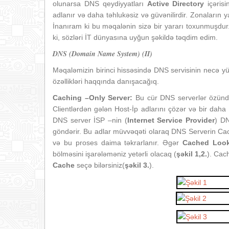
olunarsa DNS qeydiyyatları
Active Directory
içərisi
adlanır və daha təhlukəsiz və güvənilirdir. Zonaların
İnanıram ki bu məqalənin sizə bir yararı toxunmuşdur.
ki, sözləri İT dünyasına uyğun şəkildə təqdim edim.
DNS (Domain Name System) (II)
Məqaləmizin birinci hissəsində DNS servisinin necə 
özəllikləri haqqında danışacağıq.
Caching –Only Server:
Bu cür DNS serverlər özündə
Clientlərdən gələn Host‐İp adlarını çözər və bir daha 
DNS server İSP –nin (
Internet Service Provider
) D
göndərir. Bu adlar müvvəqəti olaraq DNS Serverin Cach
və bu proses daima təkrarlanır. Əgər
Cached Loo
bölməsini işarələməniz yetərli olacaq (
şəkil 1,2.
). Cac
Cache
seçə bilərsiniz(
şəkil 3.
).