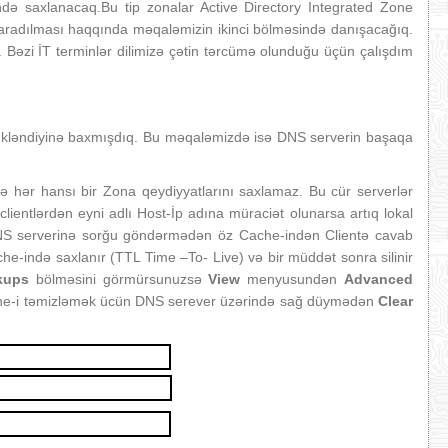
ndə saxlanacaq.Bu tip zonalar Active Directory Integrated Zone
 yaradılması haqqında məqaləmizin ikinci bölməsində danışacağıq.
 Bəzi İT terminlər dilimizə çətin tərcümə olunduğu üçün çalışdım
yükləndiyinə baxmışdıq. Bu məqaləmizdə isə DNS serverin başaqa
 hər hansı bir Zona qeydiyyatlarını saxlamaz. Bu cür serverlər
clientlərdən eyni adlı Host‐İp adına müraciət olunarsa artıq lokal
NS serverinə sorğu göndərmədən öz Cache‐indən Clientə cavab
e‐ində saxlanır (TTL Time –To‐ Live) və bir müddət sonra silinir
kups
bölməsini görmürsunuzsə
View
menyusundən
Advanced
he‐i təmizləmək ücün DNS serever üzərində sağ düymədən
Clear