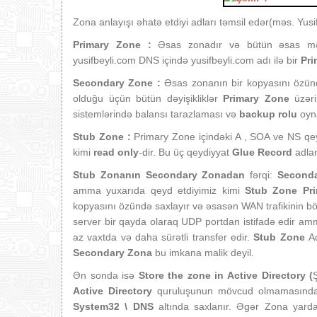
Zona anlayışı əhatə etdiyi adları təmsil edər(məs. Yusi
Primary Zone :
Əsas zonadır və bütün əsas məl
yusifbeyli.com DNS içində yusifbeyli.com adı ilə bir
Pr
Secondary Zone :
Əsas zonanın bir kopyasını özü
olduğu üçün bütün dəyişikliklər
Primary Zone
üzəri
sistemlərində balansı tarazlaması və
backup rolu
oyn
Stub Zone :
Primary Zone içindəki A , SOA ve NS qeyd
kimi
read only
-dir. Bu üç qeydiyyat
Glue Record
adlan
Stub Zonanın Secondary Zonadan
fərqi:
Second
amma yuxarıda qeyd etdiyimiz kimi
Stub Zone Pr
kopyasını özündə saxlayır və əsasən WAN trafikinin bö
server bir qayda olaraq UDP portdan istifadə edir a
az vaxtda və daha sürətli transfer edir.
Stub Zone
A
Secondary Zona
bu imkana malik deyil.
Ən sonda isə
Store the zone in Active Directory (
Active Directory
quruluşunun mövcud olmamasında
System32 \ DNS
altında saxlanır. Əgər Zona yar