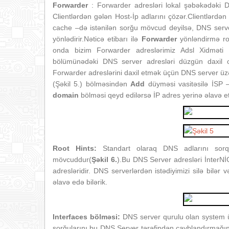
Forwarder
: Forwarder adresləri lokal şəbəkədəki D
Clientlərdən gələn Host‐İp adlarını çözər.Clientlərd
cache –də istənilən sorğu mövcud deyilsə, DNS ser
yönlədirir.Nəticə etibarı ilə
Forwarder
yönləndirmə rol
onda bizim Forwarder adreslərimiz Adsl Xidməti 
bölümünədəki DNS server adresləri düzgün daxil ol
Forwarder adreslərini daxil etmək üçün DNS server 
(Şəkil 5.)
bölməsindən
Add
düyməsi vasitəsilə İSP –n
domain
bölməsi qeyd edilərsə İP adres yerinə əlavə e
Root Hints:
Standart olaraq DNS adlarını sorq
mövcuddur(
Şəkil 6.
).Bu DNS Server adresləri İnterNİ
adresləridir. DNS serverlərdən istədiyimizi silə bilər 
əlavə edə bilərik.
Interfaces bölməsi:
DNS server qurulu olan system ü
sorğularını bu DNS Server tərəfindən cavblandırmağın