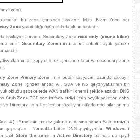
fbeyli.com).
umatlar bu zona içərisində saxlanır. Məs. Bizim Zona adı
imary Zone
yaradıldığı üçün istifadə olunmaqdadır.
ndə saxlayan zonadır. Secondary Zone
read only (oxuna bilən)
ndə edilir.
Secondary Zone-nın
müsbət cəhəti böyük şəbəkə
amasıdır.
iyyatlarının bir kopyasını öz içərisində tutar və secondary zone
ır.
ary Zone Primary Zone
–nın bütün kopyasını özündə saxlayır
imary Zone
içindən ancaq A , SOA ve NS qeydiyyatlarının bir
yük olduğu şəbəkələrdə WAN trafikini önəmli şəkildə azaldır. DNS
mma
Stub Zone
TCP port istifadə etdiyi üçün böyük paketləri daha
ctive Directory –nın Replication
özəlliyini istifadə edə bilər amma
Şəkil 4.
)
bölməsinin passiv şəkildə olmasına səbəb Sistemimizdə
n qaynaqlanır. Normalda bütün DNS qeydiyyatları
Windows \
dan vaxt
Store the zone in Active Directory
bölməsi də qeyd