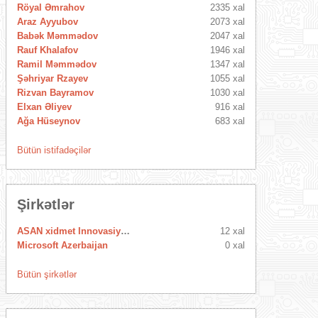
Röyal Əmrahov
2335 xal
Araz Ayyubov
2073 xal
Babək Məmmədov
2047 xal
Rauf Khalafov
1946 xal
Ramil Məmmədov
1347 xal
Şəhriyar Rzayev
1055 xal
Rizvan Bayramov
1030 xal
Elxan Əliyev
916 xal
Ağa Hüseynov
683 xal
Bütün istifadəçilər
Şirkətlər
ASAN xidmet Innovasiya Mərkəzi
12 xal
Microsoft Azerbaijan
0 xal
Bütün şirkətlər