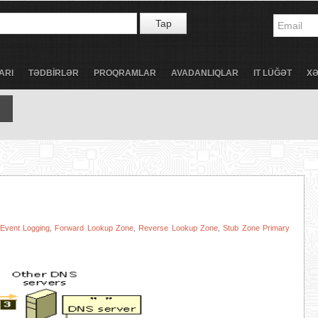
Tap
ARI
TƏDBİRLƏR
PROQRAMLAR
AVADANLIQLAR
IT LÜĞƏT
X
Event Logging
Forward Lookup Zone
Reverse Lookup Zone
Stub Zone Primary
,
,
,