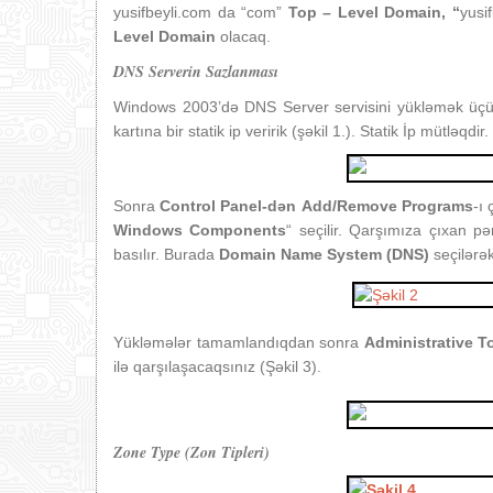
yusifbeyli.com da “com”
Top – Level Domain, “
yusi
Level Domain
olacaq.
DNS Serverin Sazlanması
Windows 2003’də DNS Server servisini yükləmək üçün 
kartına bir statik ip veririk (şəkil 1.). Statik İp mütləqdir.
Sonra
Control Panel-dən
Add/Remove Programs
-ı
Windows Components
“ seçilir. Qarşımıza çıxan p
basılır. Burada
Domain
Name System (DNS)
seçilərək
Yükləmələr tamamlandıqdan sonra
Administrative T
ilə qarşılaşacaqsınız (Şəkil 3).
Zone Type (Zon Tipleri)