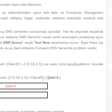
urdan təyin edə bilərsiniz.
ı və xəbardarlıqları işarə edə bilər və Computer Managment
in etdiyinz loglar vasitəsilə xətalara asanlıqla nəzarət edə
ş DNS serverleri sorulamaq üçündür: Hər iki seçənək seçilərək
əlavə etdiyiniz DNS Serverin cavab verib vermədyini yoxlamaq üçün
her DNS Server`
seçib
Test Now
düyməsinə vurun. Əgər Pass isə
ıb və ya daxil etdiyiniz Forward DNS Serverdə problem vardır.
virir (Client01 =172.16.2.11) və əsas zona qeydiyyatlarını özündə
evirir (172.16.2.11= Client01) (
Şəkil 8.
).
 seçərək aşağıdakı addımları izləyirik.