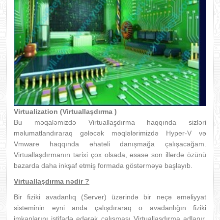
Virtualization (Virtuallaşdırma )
Bu məqaləmizdə Virtuallaşdırma haqqında sizləri
məlumatlandıraraq gələcək məqlələrimizdə Hyper-V və
Vmware haqqında əhatəli danışmağa çalışacağam.
Virtuallaşdırmanın tarixi çox olsada, əsasə son illərdə özünü
bazarda daha inkşaf etmiş formada göstərməyə başlayıb.
Virtuallaşdırma nədir ?
Bir fiziki avadanlıq (Server) üzərində bir neçə əməliyyat
sisteminin eyni anda çalışdıraraq o avadanlığın fiziki
imkanlarını istifadə edərək çalışması Virtuallaşdırma adlanır.