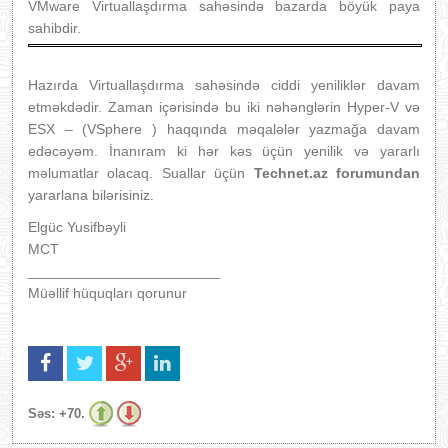
VMware Virtuallaşdırma sahəsində bazarda böyük paya
sahibdir.
Hazırda Virtuallaşdırma sahəsində ciddi yeniliklər davam
etməkdədir. Zaman içərisində bu iki nəhənglərin Hyper-V və
ESX – (VSphere ) haqqında məqalələr yazmağa davam
edəcəyəm. İnanıram ki hər kəs üçün yenilik və yararlı
məlumatlar olacaq. Suallar üçün
Technet.az forumundan
yararlana bilərisiniz.
Elgüc Yusifbəyli
MCT
________________________
Müəllif hüquqları qorunur
Səs:
+70.