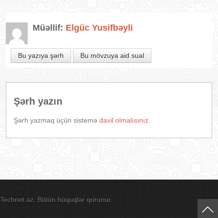
Müəllif:
Elgüc Yusifbəyli
Bu yazıya şərh
Bu mövzuya aid sual
Şərh yazın
Şərh yazmaq üçün sistemə
daxil olmalısınız.
Technet.az. Bütün hüquqlar qorunur.