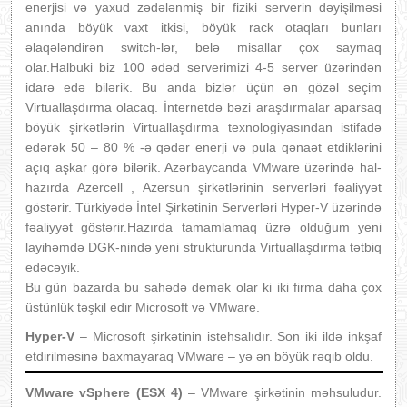
enerjisi və yaxud zədələnmiş bir fiziki serverin dəyişilməsi
anında böyük vaxt itkisi, böyük rack otaqları bunları
əlaqələndirən switch-lər, belə misallar çox saymaq
olar.Halbuki biz 100 ədəd serverimizi 4-5 server üzərindən
idarə edə bilərik. Bu anda bizlər üçün ən gözəl seçim
Virtuallaşdırma olacaq. İnternetdə bəzi araşdırmalar aparsaq
böyük şirkətlərin Virtuallaşdırma texnologiyasından istifadə
edərək 50 – 80 % -ə qədər enerji və pula qənaət etdiklərini
açıq aşkar görə bilərik. Azərbaycanda VMware üzərində hal-
hazırda Azercell , Azersun şirkətlərinin serverləri fəaliyyət
göstərir. Türkiyədə İntel Şirkətinin Serverləri Hyper-V üzərində
fəaliyyət göstərir.Hazırda tamamlamaq üzrə olduğum yeni
layihəmdə DGK-nində yeni strukturunda Virtuallaşdırma tətbiq
edəcəyik.
Bu gün bazarda bu sahədə demək olar ki iki firma daha çox
üstünlük təşkil edir Microsoft və VMware.
Hyper-V
– Microsoft şirkətinin istehsalıdır. Son iki ildə inkşaf
etdirilməsinə baxmayaraq VMware – yə ən böyük rəqib oldu.
VMware vSphere (ESX 4)
– VMware şirkətinin məhsuludur.