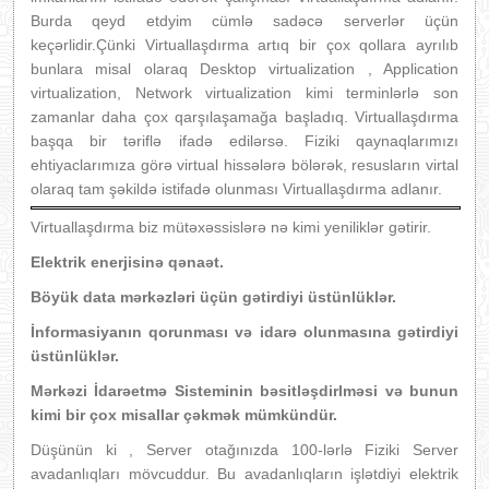
Burda qeyd etdyim cümlə sadəcə serverlər üçün
keçərlidir.Çünki Virtuallaşdırma artıq bir çox qollara ayrılıb
bunlara misal olaraq Desktop virtualization , Application
virtualization, Network virtualization kimi terminlərlə son
zamanlar daha çox qarşılaşamağa başladıq. Virtuallaşdırma
başqa bir təriflə ifadə edilərsə. Fiziki qaynaqlarımızı
ehtiyaclarımıza görə virtual hissələrə bölərək, resusların virtal
olaraq tam şəkildə istifadə olunması Virtuallaşdırma adlanır.
Virtuallaşdırma biz mütəxəssislərə nə kimi yeniliklər gətirir.
Elektrik enerjisinə qənaət.
Böyük data mərkəzləri üçün gətirdiyi üstünlüklər.
İnformasiyanın qorunması və idarə olunmasına gətirdiyi
üstünlüklər.
Mərkəzi İdarəetmə Sisteminin bəsitləşdirlməsi və bunun
kimi bir çox misallar çəkmək mümkündür.
Düşünün ki , Server otağınızda 100-lərlə Fiziki Server
avadanlıqları mövcuddur. Bu avadanlıqların işlətdiyi elektrik