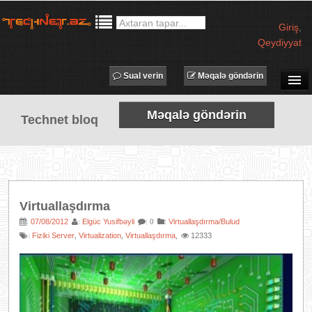
Giriş
,
Qeydiyyat
Sual verin
Məqalə göndərin
SUAL-CAVAB
Məqalə göndərin
Technet bloq
TECHNET TV
MƏQALƏLƏR
İŞ ELANLARI
TƏDBİRLƏR
Virtuallaşdırma
PROQRAMLAR
07/08/2012
Elgüc Yusifbəyli
:
Virtuallaşdırma/Bulud
:
:
: 0
Fiziki Server
Virtualization
Virtuallaşdırma
12333
:
,
,
,
AVADANLIQLAR
IT LÜĞƏT
XƏBƏRLƏR