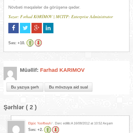
Növbəti məqalələr də görüşənə qədər.
Yazar: Fərhad KƏRİMOV | MCITP: Enterprise Administrator
Səs:
+10.
Müəllif:
Farhad KARIMOV
Bu yazıya şərh
Bu mövzuya aid sual
Şərhlər ( 2 )
Elgüc Yusifbəyli
/ . Dərc edilib:A
16/08/2012 at 10:52 Axşam
Səs:
+2.