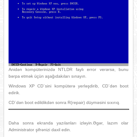
Anidən kompüterinizdə NTLDR faylı error verərsə, bunu
bərpa etmək üçün aşağıdakıları sınayın.
Windows XP CD`sini kompüterə yerləşdirib, CD`dən boot
edirik.
CD`dən boot edildikdən sonra R(repair) düyməsini sıxırıq.
Daha sonra ekranda yazılanları izləyin.Əgər, lazım olar
Administrator şifrənizi daxil edin.