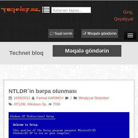
Giriş
,
Qeydiyyat
Sual verin
Məqalə göndərin
SUAL-CAVAB
Məqalə göndərin
Technet bloq
TECHNET TV
MƏQALƏLƏR
İŞ ELANLARI
TƏDBİRLƏR
NTLDR`in bərpa olunması
PROQRAMLAR
16/08/2012
Farhad KARIMOV
:
Əməliyyat Sistemləri
:
:
: 2
NTLDR
Windows Xp
7556
:
,
,
AVADANLIQLAR
IT LÜĞƏT
XƏBƏRLƏR