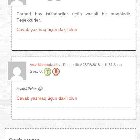
Fərhad bəy istifadəçilər üçün vacibli bir məqalədir.
Təşəkkürlər.
Cavab yazmaq üçün daxil olun
Anar Mahmudzade
/ . Dərc edilib:A
26/05/2015 at 11:31 Səhər
Səs:
0.
təşəkkürlər 🙂
Cavab yazmaq üçün daxil olun