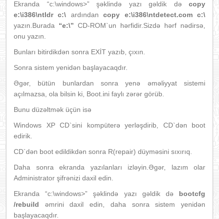
Ekranda “c:\windows>” şəklində yazı gəldik də
copy
e:\i386\ntldr c:\
ardından
copy e:\i386\ntdetect.com c:\
yazın.Burada
“e:\”
CD-ROM`un hərfidir.Sizdə hərf nədirsə,
onu yazın.
Bunları bitirdikdən sonra EXİT yazıb, çıxın.
Sonra sistem yenidən başlayacaqdır.
Əgər, bütün bunlardan sonra yenə əməliyyat sistemi
açılmazsa, ola bilsin ki, Boot.ini faylı zərər görüb.
Bunu düzəltmək üçün isə
Windows XP CD`sini kompüterə yerləşdirib, CD`dən boot
edirik.
CD`dən boot edildikdən sonra R(repair) düyməsini sıxırıq.
Daha sonra ekranda yazılanları izləyin.Əgər, lazım olar
Administrator şifrənizi daxil edin.
Ekranda “c:\windows>” şəklində yazı gəldik də
bootcfg
/rebuild
əmrini daxil edin, daha sonra sistem yenidən
başlayacaqdır.