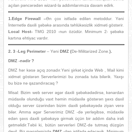
açılan pəncərədən wizard-la addımlarımıza davam edirk.
1.Edge Firewall –
Ən çox istfadə edilən metoddur. Yəni
İnternetlə daxili şəbəkə arasında təhlükəsizlik xidməti göstərir.
Local Host-
TMG 2010 -nun özüdür. Minimum 2- şəbəkə
kartına ehtiyac vardır.
2.
3 -Leg Perimeter
– Yəni
DMZ (
De-Militarized Zone.
).
DMZ -nədir ?
DMZ hər kəsə açıq zonadır.Yəni şirkət içində Web , Mail kimi
xidmət göstərən Serverlərimizi bu zonada tuta bilərik. Yaxşı
bu bizə nə qazandıracaq ?
Misal: Bizim web server əgər daxili şəbəkədədirsə, kənardan
müdaxilə olunduğu vaxt həmin müdaxilə göstərən şəxs daxil
olduğu server üzərindən bizim daxili şəbəkəyədə ziyan verə
bilər. Amma əgər Serverimiz DMZ -də yerləşibsə, müdaxilə
edən şəxs daxili şəbəkəyə girmək üçün bir addım daha irəli
getməlidir.Təbii ki, bütün serverləri DMZ-də tutmaq düzgün
deyil. Biz məqaləmizdə
DMZ
-dən istifadə edəcəyik. Minimum