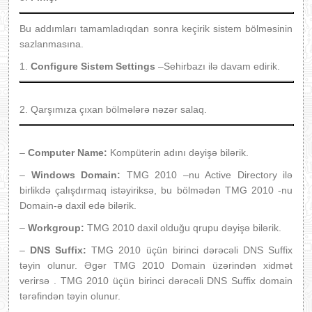
Bu addımları tamamladıqdan sonra keçirik sistem bölməsinin
sazlanmasına.
1.
Configure Sistem Settings
–Sehirbazı ilə davam edirik.
2. Qarşımıza çıxan bölmələrə nəzər salaq.
–
Computer Name:
Kompüterin adını dəyişə bilərik.
–
Windows Domain:
TMG 2010 –nu Active Directory ilə
birlikdə çalışdırmaq istəyiriksə, bu bölmədən TMG 2010 -nu
Domain-ə daxil edə bilərik.
–
Workgroup:
TMG 2010 daxil olduğu qrupu dəyişə bilərik.
–
DNS Suffix:
TMG 2010 üçün birinci dərəcəli DNS Suffix
təyin olunur. Əgər TMG 2010 Domain üzərindən xidmət
verirsə . TMG 2010 üçün birinci dərəcəli DNS Suffix domain
tərəfindən təyin olunur.