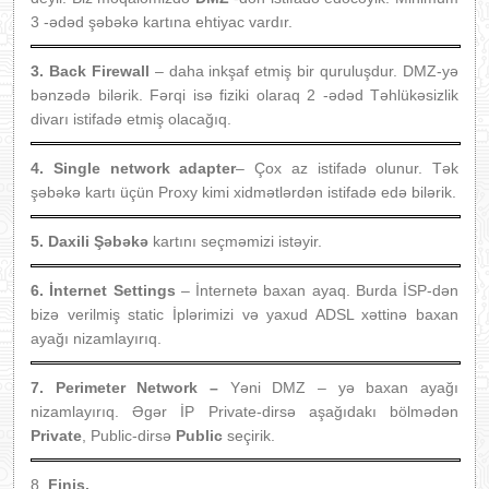
3 -ədəd şəbəkə kartına ehtiyac vardır.
3.
Back Firewall
– daha inkşaf etmiş bir quruluşdur. DMZ-yə
bənzədə bilərik. Fərqi isə fiziki olaraq 2 -ədəd Təhlükəsizlik
divarı istifadə etmiş olacağıq.
4. Single network adapter
– Çox az istifadə olunur. Tək
şəbəkə kartı üçün Proxy kimi xidmətlərdən istifadə edə bilərik.
5. Daxili Şəbəkə
kartını seçməmizi istəyir.
6.
İnternet Settings
–
İnternetə baxan ayaq. Burda İSP-dən
bizə verilmiş static İplərimizi və yaxud ADSL xəttinə baxan
ayağı nizamlayırıq.
7. Perimeter Network –
Yəni DMZ – yə baxan ayağı
nizamlayırıq. Əgər İP Private-dirsə aşağıdakı bölmədən
Private
, Public-dirsə
Public
seçirik.
8.
Finiş.