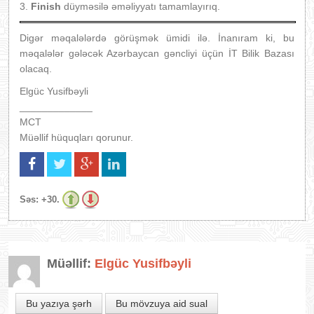
3.
Finish
düyməsilə əməliyyatı tamamlayırıq.
Digər məqalələrdə görüşmək ümidi ilə. İnanıram ki, bu
məqalələr gələcək Azərbaycan gəncliyi üçün İT Bilik Bazası
olacaq.
Elgüc Yusifbəyli
_____________
MCT
Müəllif hüquqları qorunur.
Səs:
+30.
Müəllif:
Elgüc Yusifbəyli
Bu yazıya şərh
Bu mövzuya aid sual