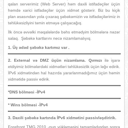
qalan serverimiz (Web Server) həm daxili istifadəçilər üçün
həmdə xarici istfadəçilər üçün xidmət göstərir. Biz bu kiçik
plan əsasından yola çıxaraq şəbəkəmizin və istfadəçilərimiz in
təhlükəsizliyini təmin etməyə çalışacağıq.
İlk öncə əvvəlki məqalələrdə bəhs etmədyim bölmələrə nəzər
salaq. Şəbəkə kartlarını necə nizamlamalıyıq.
1. Üç ədəd şəbəkə kartımız var .
2.
External və DMZ üçün nizamlama. Qırmızı
ilə işarə
etdiyimiz bölmələrdəki xidmətləri təhlükəsizlik üçün ləğv edirik.
İPv6 xidmətindən hal hazırda yararlanmadığımız üçün həmin
xidmətidə passiv edirik.
*DNS bölməsi -İPv4
* Wins bölməsi -İPv4
3. Daxili şəbəkə kartında İPv6 xidmətini passivləşdiririk.
Forefront TMG 2010 -nun yükləməsini tamamladıqdan sonra