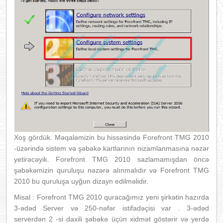
Xoş gördük. Məqaləmizin bu hissəsində Forefront TMG 2010
-üzərində sistem və şəbəkə kartlarının nizamlanmasına nəzər
yetirəcəyik. Forefront TMG 2010 sazlamamışdan öncə
şəbəkəmizin quruluşu nəzərə alınmalıdır və Forefront TMG
2010 bu quruluşa uyğun dizayn edilməlidir.
Misal : Forefront TMG 2010 quracağımız yeni şirkətin hazırda
3-ədəd Server və 250-nəfər istifadəçisi var . 3-ədəd
serverdən 2 -si daxili şəbəkə üçün xidmət göstərir və yerdə