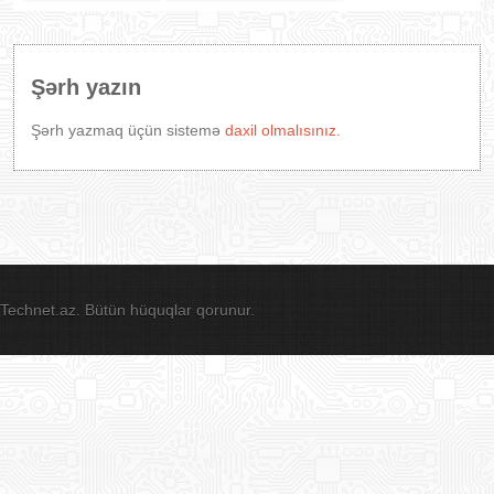
Şərh yazın
Şərh yazmaq üçün sistemə
daxil olmalısınız.
Technet.az. Bütün hüquqlar qorunur.