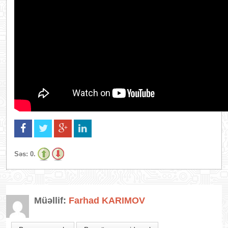
Səs:
0.
Müəllif:
Farhad KARIMOV