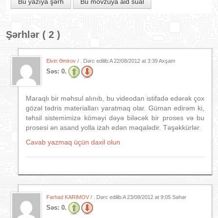
Bu yazıya şərh
Bu mövzuya aid sual
Şərhlər ( 2 )
Elvin Əmirov
/ . Dərc edilib:A
22/08/2012 at 3:39 Axşam
Səs:
0.
Maraqlı bir məhsul alınıb, bu videodan istifadə edərək çox
gözəl tədris materialları yaratmaq olar. Güman edirəm ki,
təhsil sistemimizə köməyi dəyə biləcək bir proses və bu
prosesi ən asand yolla izah edən məqalədir. Təşəkkürlər.
Cavab yazmaq üçün daxil olun
Farhad KARIMOV
/ . Dərc edilib:A
23/08/2012 at 9:05 Səhər
Səs:
0.