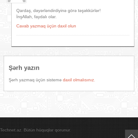
Qardaş, dəyərləndirdiyinə görə təşəkkürlər!
İnşAllah, faydalı olar.
Cavab yazmaq üçün daxil olun
Şərh yazın
Şərh yazmaq üçün sistemə
daxil olmalısınız.
Technet.az. Bütün hüquqlar qorunur.