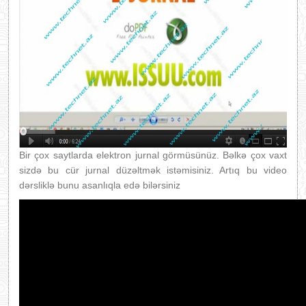
Bir çox saytlarda elektron jurnal görmüsünüz. Bəlkə çox vaxt
sizdə bu cür jurnal düzəltmək istəmisiniz. Artıq bu video
dərsliklə bunu asanlıqla edə bilərsiniz