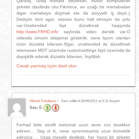
Qardaş, uzaq məsafə deyərkən, bütün kompüterlər
şirkətin daxilində olur.Fikrimcə, ən uzağı bir mərtəbədən
digər mərtəbəyə düşmək elə də əziyyətli iş deyil.;)
Dediyim kimi əgər, istəsən bunu həll etməyin də yolu
var.Unattended fayl düzəltmək haqqında
http://www.FRHD.info
saytında video dərslik var.O
videoda ümumi istiqamət göstərilir, sənə lazım olanları
özün düzəldə bilərsən.Əgər, unattended ilə düzəltmək
istəməsən MDT üzərində customsettings faylı üzərində də
dəyişiklik edərək düzəldə bilərsən, İnşAllah.
Cavab yazmaq üçün daxil olun
Hikmet Fetullayev
/ . Dərc edilib:A
26/08/2012 at 9:31 Axşam
Səs:
0.
Ferhad bele etrafli melumat ucun sene cox tesekkur
edirem… Sag ol ki, nese oyrenmeyimiz ucun komeklik
edirsiniz…. Uzaq mesafe dedikde, her hansi bir sirketin