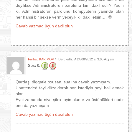
deyilikse Administratorun parolunu kim daxil edir? Yeqin
ki, Administratorun parolunu kompyuterin yaninda olan
her hansi bir sexse vermiyeceyik ki, daxil etsin…. 🙂
Cavab yazmaq üçün daxil olun
Farhad KARIMOV
/ . Dərc edilib:A
24/08/2012 at 3:05 Axşam
Səs:
0.
Qardaş, diqqətlə oxusan, sualına cavab yazmışam.
Unattended fayl düzəldərək sən istədiyin şeyi həll etmək
olar.
Eyni zamanda niyə şifrə təyin olunur və üstünlükləri nədir
onu da yazmışam.
Cavab yazmaq üçün daxil olun