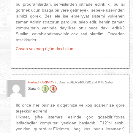
bu proqramlardan, servislerden istifade edirik ki, bu isi
gormek ucun basqa bir yere getmeyek, sebeke uzerinden
isimizi gorek. Bes ele ise emeliyyat sistemi yuklenen
zaman Administratorun parolunu teleb edir, hemin zaman
kompyuterin yaninda deyilikse onu nece daxil edirik?
Sualimi cavablandirsaydiniz cox sad olardim. Onceden
tesekkurler….
Cavab yazmaq üçün daxil olun
Farhad KARIMOV
/ . Dərc edilib:A
24/08/2012 at 8:48 Səhər
Səs:
0.
İlk öncə hər birinizə diqqətinizə və xoş sözlərinizə görə
təşəkkür edirəm!
Hikmət, şifrə istəməsi əslində çox gözəldir.Yoxsa
istifadəçilər kompüteri yenidən başladıb, F12`ni sıxıb,
yenidən qurardılar.Fikrimcə, heç kəs bunu istəməz.:)