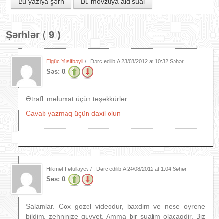
Bu yazıya şərh
Bu mövzuya aid sual
Şərhlər ( 9 )
Elgüc Yusifbəyli
/ . Dərc edilib:A
23/08/2012 at 10:32 Səhər
Səs:
0.
Ətraflı məlumat üçün təşəkkürlər.
Cavab yazmaq üçün daxil olun
Hikmət Fətullayev / . Dərc edilib:A
24/08/2012 at 1:04 Səhər
Səs:
0.
Salamlar. Cox gozel videodur, baxdim ve nese oyrene
bildim, zehninize quvvet. Amma bir sualim olacaqdir. Biz