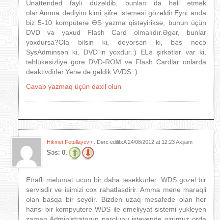
Unattended faylı düzəldib, bunları da həll etmək
olar.Amma dediyim kimi şifrə istəməsi gözəldir.Eyni anda
biz 5-10 kompüterə ƏS yazma qistəyiriksə, bunun üçün
DVD və yaxud Flash Card olmalıdır.Əgər, bunlar
yoxdursa?Ola bilsin ki, deyərsən ki, bəs necə
SysAdminsən ki, DVD`in yoxdur.:) ELə şirkətlər var ki,
təhlükəsizliyə görə DVD-ROM və Flash Cardlar onlarda
deaktivdirlər.Yenə də gəldik VVDS.:)
Cavab yazmaq üçün daxil olun
Hikmet Fetullayev
/ . Dərc edilib:A
24/08/2012 at 12:23 Axşam
Səs:
0.
Etrafli melumat ucun bir daha tesekkurler. WDS gozel bir
servisdir ve isimizi cox rahatlasdirir. Amma mene maraqli
olan basqa bir seydir. Bizden uzaq mesafede olan her
hansi bir kompyutere WDS ile emeliyyat sistemi yukleyen
zaman Administratorun parolunu isteyende ozumuz orda