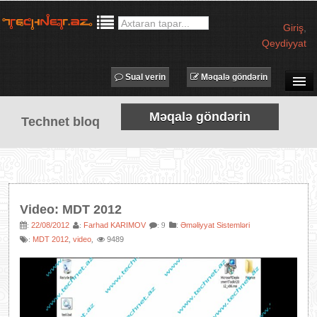
Giriş
,
Qeydiyyat
Sual verin
Məqalə göndərin
SUAL-CAVAB
Məqalə göndərin
Technet bloq
TECHNET TV
MƏQALƏLƏR
İŞ ELANLARI
TƏDBİRLƏR
Video: MDT 2012
PROQRAMLAR
22/08/2012
Farhad KARIMOV
:
Əməliyyat Sistemləri
:
:
: 9
MDT 2012
video
9489
:
,
,
AVADANLIQLAR
IT LÜĞƏT
XƏBƏRLƏR