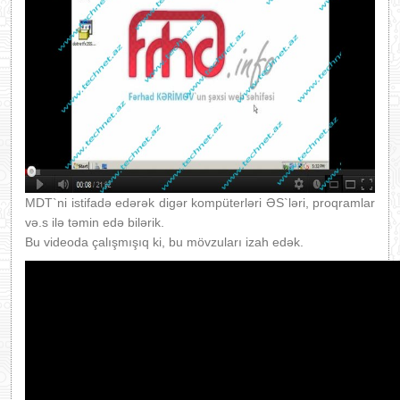
MDT`ni istifadə edərək digər kompüterləri ƏS`ləri, proqramlar
və.s ilə təmin edə bilərik.
Bu videoda çalışmışıq ki, bu mövzuları izah edək.