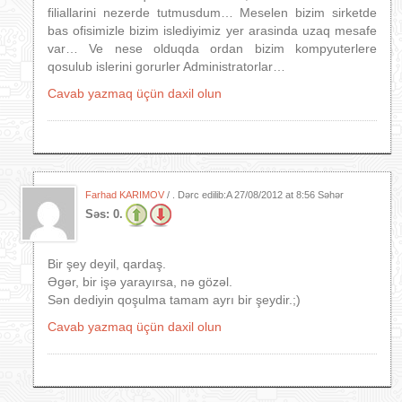
filiallarini nezerde tutmusdum… Meselen bizim sirketde
bas ofisimizle bizim islediyimiz yer arasinda uzaq mesafe
var… Ve nese olduqda ordan bizim kompyuterlere
qosulub islerini gorurler Administratorlar…
Cavab yazmaq üçün daxil olun
Farhad KARIMOV
/ . Dərc edilib:A
27/08/2012 at 8:56 Səhər
Səs:
0.
Bir şey deyil, qardaş.
Əgər, bir işə yarayırsa, nə gözəl.
Sən dediyin qoşulma tamam ayrı bir şeydir.;)
Cavab yazmaq üçün daxil olun