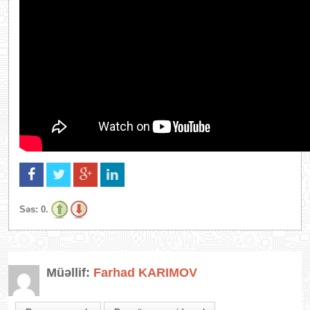
Səs:
0.
Müəllif:
Farhad KARIMOV