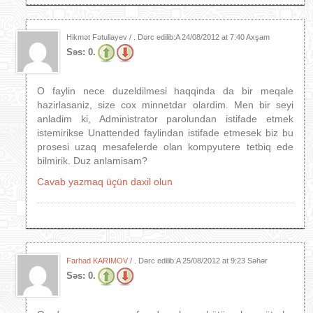
Hikmət Fətullayev / . Dərc edilib:A
24/08/2012 at 7:40 Axşam
Səs:
0.
O faylin nece duzeldilmesi haqqinda da bir meqale
hazirlasaniz, size cox minnetdar olardim. Men bir seyi
anladim ki, Administrator parolundan istifade etmek
istemirikse Unattended faylindan istifade etmesek biz bu
prosesi uzaq mesafelerde olan kompyutere tetbiq ede
bilmirik. Duz anlamisam?
Cavab yazmaq üçün daxil olun
Farhad KARIMOV
/ . Dərc edilib:A
25/08/2012 at 9:23 Səhər
Səs:
0.