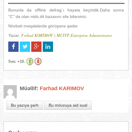
Bununla da offline defrag`ı həyata keçirtdik.Daha sonra
“C”`də olan ntds.dit bazasını silə bilərsiniz.
Növbəti məqalələrdə görüşənə qədər.
Fərhad KƏRİMOV | MCITP:Enterprise Administrator
Yazar:
Səs:
+10.
Müəllif:
Farhad KARIMOV
Bu yazıya şərh
Bu mövzuya aid sual