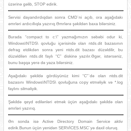
üzərinə gəlib, STOP edirik.
Servisi dayandırdıqdan sonra CMD`ni açıb, ora aşağıdakı
əmrləri ardıcıllıqla yazırıq.Əmrlərə şəkildən baxa bilərsiniz.
Burada “compact to c:\” yazmağımızın səbəbi odur ki,
Windows\NTDS\ qovluğu içərisində olan ntds.dit bazasının
defrag etdikdən sonra yeni ntds.dit bazası düzəldilir, bu
düzəldilən ntds.dit faylı “C” diskinə yazılır.Əgər, istərsəniz,
bunu başqa yerə də yaza bilərsiniz.
Aşağıdakı şəkildə gördüyünüz kimi “C”`də olan ntds.dit
bazasını Windows\NTDS\ qovluğuna copy etməliyik və *.log
faylını silməliyik.
Şəkildə qeyd edilənləri etmək üçün aşağıdakı şəkildə olan
əmrləri yazırıq.
Ən sonda isə Active Directory Domain Service aktiv
edirik.Bunun üçün yenidən SERVİCES.MSC`yə daxil oluruq.