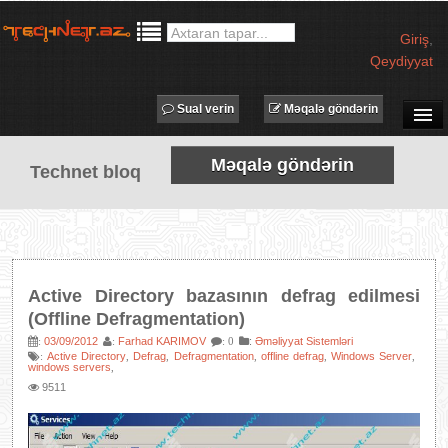
Giriş
,
Qeydiyyat
Sual verin
Məqalə göndərin
SUAL-CAVAB
Məqalə göndərin
Technet bloq
TECHNET TV
MƏQALƏLƏR
İŞ ELANLARI
TƏDBİRLƏR
Active Directory bazasının defrag edilmesi
PROQRAMLAR
(Offline Defragmentation)
AVADANLIQLAR
03/09/2012
Farhad KARIMOV
:
Əməliyyat Sistemləri
:
:
: 0
Active Directory
Defrag
Defragmentation
offline defrag
Windows Server
:
,
,
,
,
,
windows servers
,
IT LÜĞƏT
9511
XƏBƏRLƏR