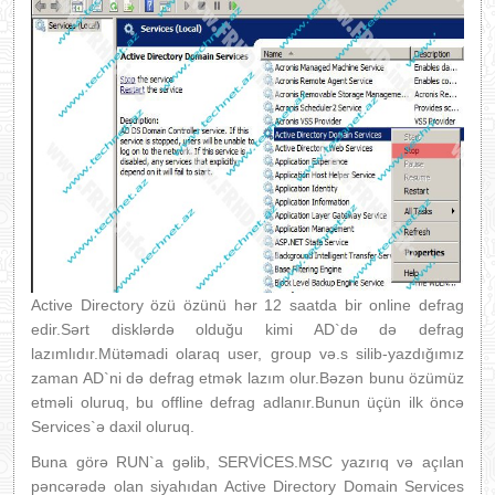
Active Directory özü özünü hər 12 saatda bir online defrag
edir.Sərt disklərdə olduğu kimi AD`də də defrag
lazımlıdır.Mütəmadi olaraq user, group və.s silib-yazdığımız
zaman AD`ni də defrag etmək lazım olur.Bəzən bunu özümüz
etməli oluruq, bu offline defrag adlanır.Bunun üçün ilk öncə
Services`ə daxil oluruq.
Buna görə RUN`a gəlib, SERVİCES.MSC yazırıq və açılan
pəncərədə olan siyahıdan Active Directory Domain Services