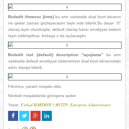
Bcdedit /timeout {time}
bu əmr vasitəsilə dual boot ekranın
nə qədər zaman gözləyəcəyini təyin edə bilərik.Bu dəyər “0”
olaraq təyin olunduqda, default olaraq hansı əməliyyat sistemi
təyin edilmişdirsə, birbaşa o da açılacaqdır.
Bcdedit /set {default} description “açıqlama”
bu əmr
vasitəsilə default əməliyyat sistemimizin dual boot ekranındakı
adını dəyişə bilərik.
Fikrimcə, yararlı məqalə oldu.
Növbəti məqalələrdə görüşənə qədər.
Fərhad KƏRİMOV | MCITP: Enterprise Administrator
Yazar: