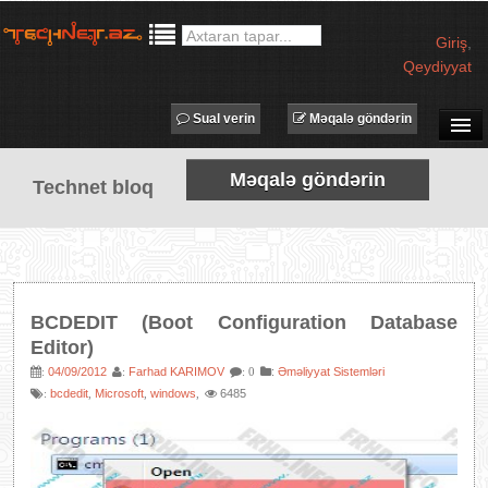
Giriş
,
Qeydiyyat
Sual verin
Məqalə göndərin
SUAL-CAVAB
Məqalə göndərin
Technet bloq
TECHNET TV
MƏQALƏLƏR
İŞ ELANLARI
TƏDBİRLƏR
BCDEDIT (Boot Configuration Database
PROQRAMLAR
Editor)
AVADANLIQLAR
04/09/2012
Farhad KARIMOV
:
Əməliyyat Sistemləri
:
:
: 0
bcdedit
Microsoft
windows
6485
:
,
,
,
IT LÜĞƏT
XƏBƏRLƏR