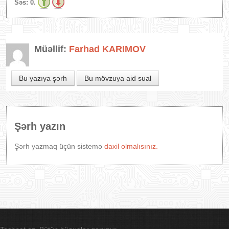
Səs:
0.
Müəllif:
Farhad KARIMOV
Bu yazıya şərh
Bu mövzuya aid sual
Şərh yazın
Şərh yazmaq üçün sistemə
daxil olmalısınız.