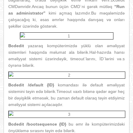
bağlanaraq, orada dəyişiklik etmə imkanı verir.Bcdedit
CMDəmridir.Ancaq bunun üçün CMD`ni gərək mütləq
“Run
as administrator”
kimi açmaq lazımdır.Bu məqaləmizdə
çalışacağıq ki, əsas əmrlər haqqında danışaq və onları
şəkillər üzərində göstərək.
Bcdedit
yazaraq kompüterimizdə yüklü olan əməliyyat
sistemləri haqqında məlumat ala bilərik.Hal-hazırda hansı
əməliyyat sistemi üzərindəyik, timeout`larını, İD`lərini və.s
öyrənə bilərik.
Bcdedit /default {ID}
komandası ilə default əməliyyat
sistemini təyin edə bilərik.Timeout vaxtı bitənə qədər əgər heç
bir dəyişiklik etməsək, bu zaman default olaraq təyin etdiyimiz
əməliyyat sistemi açılacaqdır.
Bcdedit /bootsequence {ID}
bu əmr ilə kompüterimizdəki
önyükləmə sırasını təyin edə bilərik.