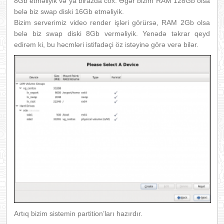
8Gb etməliyik və ya birazda cox. Əgər bizim RAM 128Gb olsa
belə biz swap diski 16Gb etməliyik.
Bizim serverimiz video render işləri görürsə, RAM 2Gb olsa
belə biz swap diski 8Gb verməliyik. Yenədə təkrar qeyd
edirəm ki, bu həcmləri istifadəçi öz istəyinə görə verə bilər.
Artıq bizim sistemin partition’ları hazırdır.