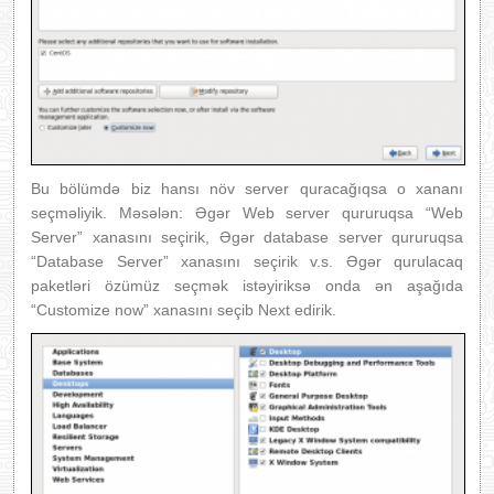
Bu bölümdə biz hansı növ server quracağıqsa o xananı
seçməliyik. Məsələn: Əgər Web server qururuqsa “Web
Server” xanasını seçirik, Əgər database server qururuqsa
“Database Server” xanasını seçirik v.s. Əgər qurulacaq
paketləri özümüz seçmək istəyiriksə onda ən aşağıda
“Customize now” xanasını seçib Next edirik.