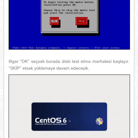
Əgər “OK” seçsək burada diski test etmə mərhələsi başlayır.
“SKİP” etsək yükləməyə davam edəcəyik.