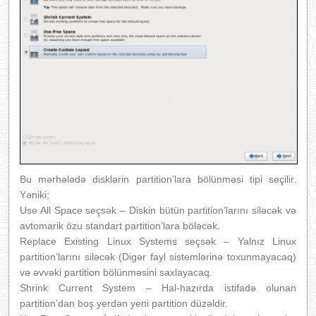
Bu mərhələdə disklərin partition’lara bölünməsi tipi seçilir.
Yəniki;
Use All Space seçsək – Diskin bütün partition’larını siləcək və
avtomarik özu standart partition’lara böləcək.
Replace Existing Linux Systems seçsək – Yalnız Linux
partition’larını siləcək (Digər fayl sistemlərinə toxunmayacaq)
və əvvəki partition bölünməsini saxlayacaq.
Shrink Current System – Hal-hazırda istifadə olunan
partition’dan boş yerdən yeni partition düzəldir.