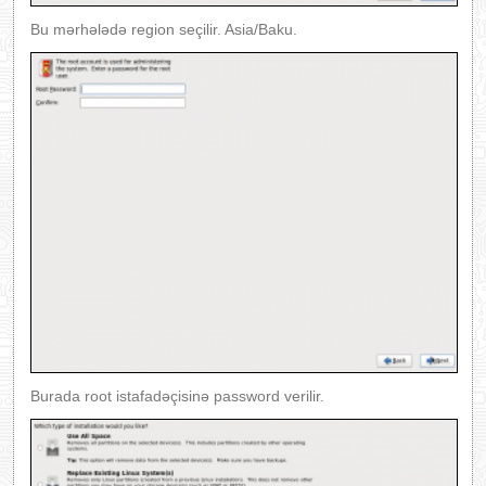
Bu mərhələdə region seçilir. Asia/Baku.
Burada root istafadəçisinə password verilir.