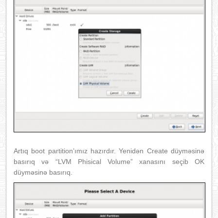
Artıq boot partition’ımız hazırdır. Yenidən Create düyməsinə
basırıq və “LVM Phisical Volume” xanasını seçib OK
düyməsinə basırıq.