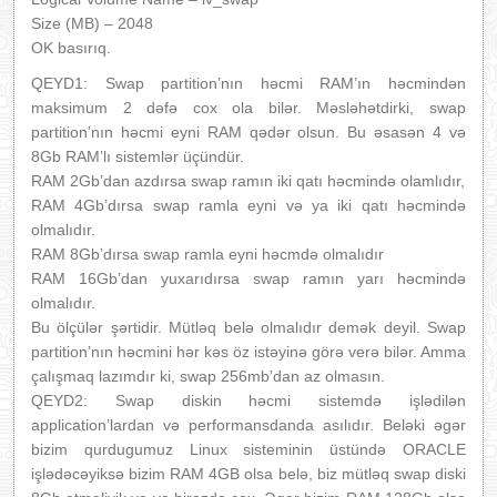
Size (MB) – 2048
OK basırıq.
QEYD1: Swap partition’nın həcmi RAM’ın həcmindən
maksimum 2 dəfə cox ola bilər. Məsləhətdirki, swap
partition’nın həcmi eyni RAM qədər olsun. Bu əsasən 4 və
8Gb RAM’lı sistemlər üçündür.
RAM 2Gb’dan azdırsa swap ramın iki qatı həcmində olamlıdır,
RAM 4Gb’dırsa swap ramla eyni və ya iki qatı həcmində
olmalıdır.
RAM 8Gb’dırsa swap ramla eyni həcmdə olmalıdır
RAM 16Gb’dan yuxarıdırsa swap ramın yarı həcmində
olmalıdır.
Bu ölçülər şərtidir. Mütləq belə olmalıdır demək deyil. Swap
partition’nın həcmini hər kəs öz istəyinə görə verə bilər. Amma
çalışmaq lazımdır ki, swap 256mb’dan az olmasın.
QEYD2: Swap diskin həcmi sistemdə işlədilən
application’lardan və performansdanda asılıdır. Beləki əgər
bizim qurdugumuz Linux sisteminin üstündə ORACLE
işlədəcəyiksə bizim RAM 4GB olsa belə, biz mütləq swap diski