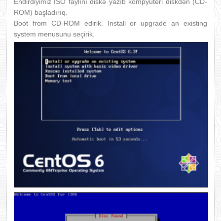
Endirdiyimiz ISO faylını diskə yazıb kompyuteri diskdən (CD-
ROM) başladırıq.
Boot from CD-ROM edirik. Install or upgrade an existing
system menusunu seçirik.