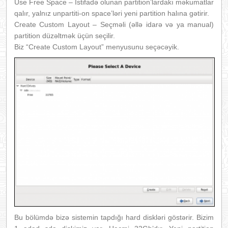
Use Free Space – İstifadə olunan partition’lardakı məkumatlar
qalır, yalnız unpartiti-on space’ləri yeni partition halına gətirir.
Create Custom Layout – Seçməli (əllə idarə və ya manual)
partition düzəltmək üçün seçilir.
Biz “Create Custom Layout” menyusunu seçəcəyik.
Bu bölümdə bizə sistemin tapdığı hard diskləri göstərir. Bizim