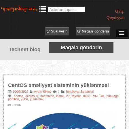
Giriş
,
Qeydiyyat
Sual verin
Məqalə göndərin
SUAL-CAVAB
Məqalə göndərin
Technet bloq
TECHNET TV
MƏQALƏLƏR
İŞ ELANLARI
TƏDBİRLƏR
CentOS əməliyyat sisteminin yüklənməsi
PROQRAMLAR
10/09/2012
Aydın Əliyev
:
Əməliyyat Sistemləri
:
:
: 0
centos
centos 6
hostname
install
iso
layout
linux
LVM
OK
package
:
,
,
,
,
,
,
,
,
,
,
AVADANLIQLAR
partition
yüklə
yükləmək
,
,
,
19566
IT LÜĞƏT
XƏBƏRLƏR