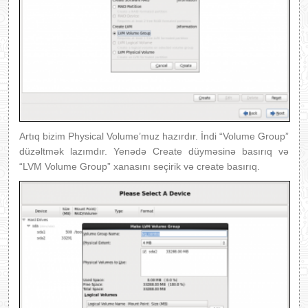
Artıq bizim Physical Volume’muz hazırdır. İndi “Volume Group”
düzəltmək lazımdır. Yenədə Create düyməsinə basırıq və
“LVM Volume Group” xanasını seçirik və create basırıq.