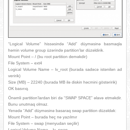
“Logical Volume” hissəsində “Add” düyməsinə basmaqla
həmin volume group üzərində partition’lar düzəldirik.
Mount Point – / (bu root partition deməkdir)
File System – ext4
Logical Volume Name – lv_root (burada sadəcə istənilən ad
veririk)
Size (MB) – 22240 (burada MB ilə diskin həcmini göstəririk)
OK basırıq.
Önəmli partition’lardan biri də “SWAP SPACE” əlavə etməkdir.
Bunu unutmaq olmaz.
Yenədə “Add” düyməsinə basaraq swap partition düzəldək:
Mount Point – burada heç nə yazılmır
File System – swap (menyudan seçilir)
Logical Volume Name – lv_swap