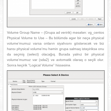
Volume Group Name – (Grupa ad veririk) məsələn: vg_centos
Physical Volume to Use – Bu bölümdə əgər bir neçə physical
volume’mumuz varsa onların siyahısını göstərəcək və biz
hansı physical volume’mu həmin grupa salmaq istəyiriksə onu
da seçmiş (select) olacağıq. Burada yalnız bir physical
volume’mumuz var (sda2) və avtomatik olaraq o seçili olur.
Sonra keçirik “Logical Volume” hissəsinə.