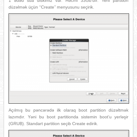
1 ədəd sda diskimiz var. Həcmi 33Gb’dır. Yeni partition
düzəlmək üçün ‘‘Create’’ menyusunu seçirik.
Açılmış bu pəncərədə ilk olaraq boot partition düzəltmək
lazımdır. Yəni bu boot partitionda sistemin boot’u yerləşir
(GRUB). Standart partition seçib Create edirik.