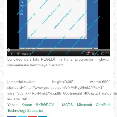
Bu video dərslikdə REGEDİT ilə hansı proqramların işləyib,
işləməməsini tənzimləyə bilərsiniz.
[embedplusvideo height=”400″ width=”600″
standard=”http://www.youtube.com/v/xF4RvyNmk1Y?fs=1″
vars=”ytid=xF4RvyNmk1Y&width=600&height=400&start=&stop=&
id=”ep4194″ /]
Yazar:
Kənan ƏKBƏROV | MCTS: Microsoft Certified
Technology Specialist