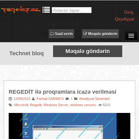
Giriş
,
Qeydiyyat
Sual verin
Məqalə göndərin
SUAL-CAVAB
Məqalə göndərin
Technet bloq
TECHNET TV
MƏQALƏLƏR
İŞ ELANLARI
TƏDBİRLƏR
REGEDİT ilə proqramlara icazə verilməsi
PROQRAMLAR
12/09/2012
Farhad KARIMOV
:
Əməliyyat Sistemləri
:
:
: 1
Microsoft
Regedit
Windows Server
windows servers
8203
:
,
,
,
,
AVADANLIQLAR
IT LÜĞƏT
XƏBƏRLƏR