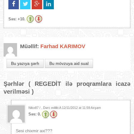
Səs:
+10.
Müəllif:
Farhad KARIMOV
Bu yazıya şərh
Bu mövzuya aid sual
Şərhlər (
REGEDİT ilə proqramlara icazə
verilməsi
)
Niko87 / . Dərc edilib:A
12/11/2012 at 11:59 Axşam
Səs:
0.
Sesi chixmir axi???