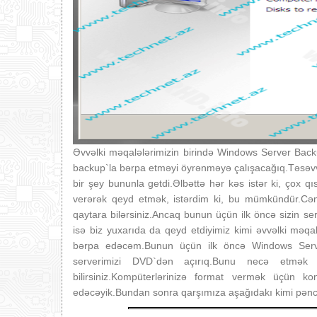
Əvvəlki məqalələrimizin birində Windows Server Bac
backup`la bərpa etməyi öyrənməyə çalışacağıq.Təsəvv
bir şey bununla getdi.Əlbəttə hər kəs istər ki, çox q
verərək qeyd etmək, istərdim ki, bu mümkündür.Cəmi 
qaytara bilərsiniz.Ancaq bunun üçün ilk öncə sizin se
isə biz yuxarıda da qeyd etdiyimiz kimi əvvəlki məqa
bərpa edəcəm.Bunun üçün ilk öncə Windows Serv
serverimizi DVD`dən açırıq.Bunu necə etmək
bilirsiniz.Kompüterlərinizə format vermək üçün 
edəcəyik.Bundan sonra qarşımıza aşağıdakı kimi pəncə