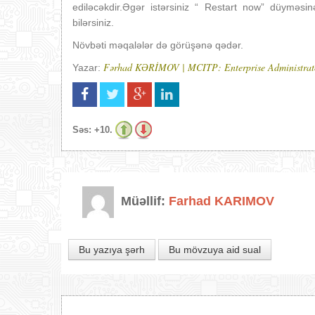
ediləcəkdir.Əgər istərsiniz “ Restart now” düyməsi
bilərsiniz.
Növbəti məqalələr də görüşənə qədər.
Fərhad KƏRİMOV | MCITP: Enterprise Administrat
Yazar:
Səs:
+10.
Müəllif:
Farhad KARIMOV
Bu yazıya şərh
Bu mövzuya aid sual