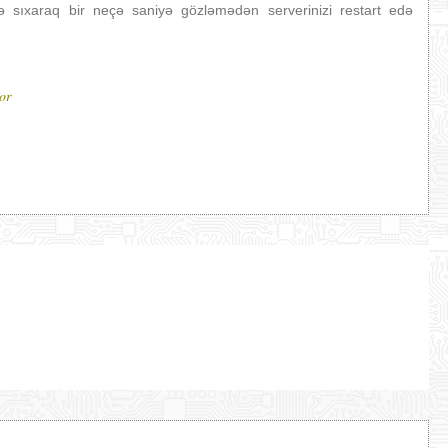
nə sıxaraq bir neçə saniyə gözləmədən serverinizi restart edə
or