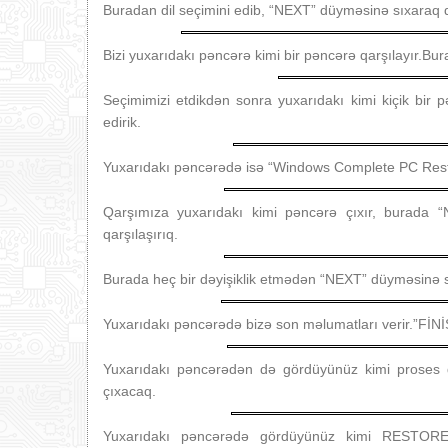
Buradan dil seçimini edib, “NEXT” düyməsinə sıxaraq 
Bizi yuxarıdakı pəncərə kimi bir pəncərə qarşılayır
Seçimimizi etdikdən sonra yuxarıdakı kimi kiçik bir
edirik.
Yuxarıdakı pəncərədə isə “Windows Complete PC Resto
Qarşımıza yuxarıdakı kimi pəncərə çıxır, burada 
qarşılaşırıq.
Burada heç bir dəyişiklik etmədən “NEXT” düyməsinə s
Yuxarıdakı pəncərədə bizə son məlumatları verir.”Fİ
Yuxarıdakı pəncərədən də gördüyünüz kimi proses d
çıxacaq.
Yuxarıdakı pəncərədə gördüyünüz kimi RESTORE pr