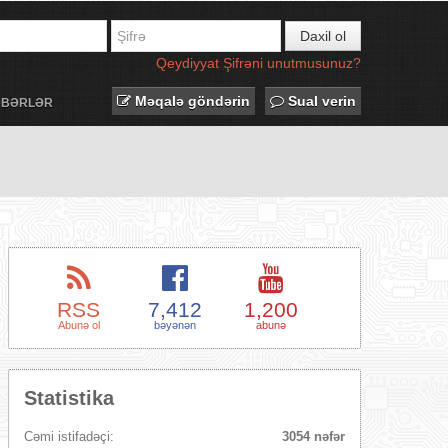
Daxil ol
Qeydiyyat
Şifrəni unutmusunuz?
Məqalə göndərin
Sual verin
ƏBƏRLƏR
RSS
7,412
1,200
Abunə ol
bəyənən
abunə
Statistika
Cəmi istifadəçi:
3054 nəfər