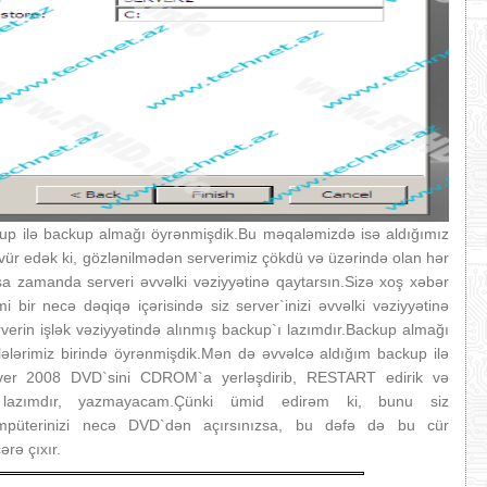
kup ilə backup almağı öyrənmişdik.Bu məqaləmizdə isə aldığımız
ür edək ki, gözlənilmədən serverimiz çökdü və üzərində olan hər
ısa zamanda serveri əvvəlki vəziyyətinə qaytarsın.Sizə xoş xəbər
bir necə dəqiqə içərisində siz server`inizi əvvəlki vəziyyətinə
rverin işlək vəziyyətində alınmış backup`ı lazımdır.Backup almağı
lələrimiz birində öyrənmişdik.Mən də əvvəlcə aldığım backup ilə
er 2008 DVD`sini CDROM`a yerləşdirib, RESTART edirik və
 lazımdır, yazmayacam.Çünki ümid edirəm ki, bunu siz
kompüterinizi necə DVD`dən açırsınızsa, bu dəfə də bu cür
rə çıxır.