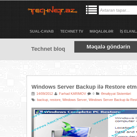
SUAL-CAVAB
TECHNET TV
MƏQALƏLƏR
İŞ ELANL
Məqalə göndərin
Technet bloq
Windows Server Backup ilə Restore et
14/09/2012
Farhad KARIMOV
:
Əməliyyat Sistemləri
:
:
: 0
backup
restore
Windows Server
Windows Server Backup ilə Res
:
,
,
,