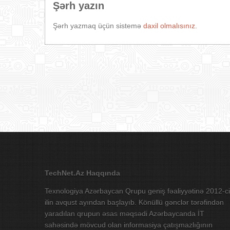
Şərh yazın
Şərh yazmaq üçün sistemə
daxil olmalısınız.
TechNet.Az Haqqında
Texnologiya Azərbaycan Qrupu geniş fəaliyyətinə 2012-ci
ilin avqust ayından başlayıb. Könüllü gənclər tərəfindən
yaradılan qrupun əsas məqsədi Azərbaycanda İT
sahəsində mövcud olan informasiya çatışmazlığının