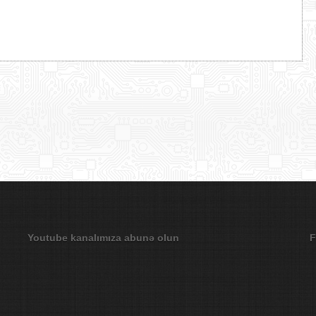
Youtube kanalımıza abunə olun
F