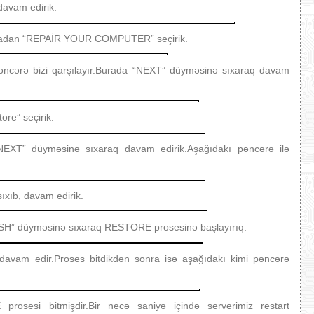
davam edirik.
.Buradan “REPAİR YOUR COMPUTER” seçirik.
 pəncərə bizi qarşılayır.Burada “NEXT” düyməsinə sıxaraq davam
re” seçirik.
“NEXT” düyməsinə sıxaraq davam edirik.Aşağıdakı pəncərə ilə
ıxıb, davam edirik.
NİSH” düyməsinə sıxaraq RESTORE prosesinə başlayırıq.
avam edir.Proses bitdikdən sonra isə aşağıdakı kimi pəncərə
osesi bitmişdir.Bir necə saniyə içində serverimiz restart