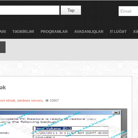
Tap
ARI
TƏDBİRLƏR
PROQRAMLAR
AVADANLIQLAR
IT LÜĞƏT
X
mək
tore etmək
windows servers
10667
,
,