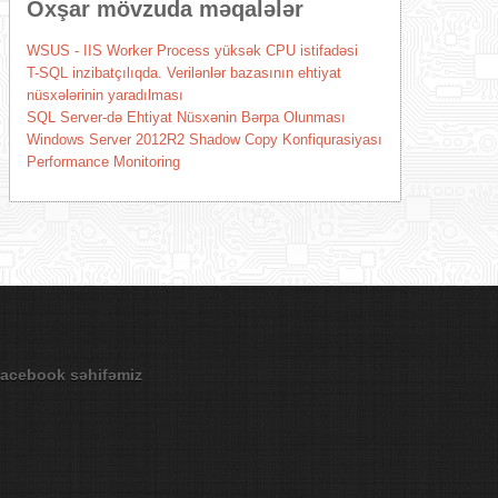
Oxşar mövzuda məqalələr
WSUS - IIS Worker Process yüksək CPU istifadəsi
T-SQL inzibatçılıqda. Verilənlər bazasının ehtiyat
nüsxələrinin yaradılması
SQL Server-də Ehtiyat Nüsxənin Bərpa Olunması
Windows Server 2012R2 Shadow Copy Konfiqurasiyası
Performance Monitoring
acebook səhifəmiz