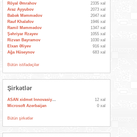
Röyal Əmrahov
2335 xal
Araz Ayyubov
2073 xal
Babək Məmmədov
2047 xal
Rauf Khalafov
1946 xal
Ramil Məmmədov
1347 xal
Şəhriyar Rzayev
1055 xal
Rizvan Bayramov
1030 xal
Elxan Əliyev
916 xal
Ağa Hüseynov
683 xal
Bütün istifadəçilər
Şirkətlər
ASAN xidmet Innovasiya Mərkəzi
12 xal
Microsoft Azerbaijan
0 xal
Bütün şirkətlər