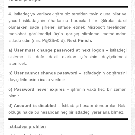
4.
İstifadəçiyə veriləcək şifrə siz tərəfdən təyin oluna bilər və
yaxud istifadəçinin öhədəsinə buraxıla bilər. Şifrələr daxil
olunarkən sadə şifrələri istfadə etmək Microsoft tərəfindən
məsləhət görülmədiyi üçün qarışıq şifrələmə metodundan
istfadə edin (mis: P@$$w0rd).
Next-Finish.
a) User must change password at next logon –
istifadəçi
sistemə ilk dəfə daxil olarkən şifrəsinin dəyişdirlməsi
istənilcək.
b) User cannot change password –
istifadəçinin öz şifrəsini
dəyişdirilməsinə icazə verilmir.
c) Password never expires –
şifrənin vaxtı heç bir zaman
bitmir.
d) Account is disabled –
İstifadəçi hesabı dondurulur. Belə
olduğu halda bu hesabdan heç bir istfadəçi yararlana bilməz.
İstifadəçi profilləri