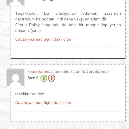
Təşəkkürlər. Bu əməliyatları edərkən nəzərdən
qaçırdığım bir nöqtəni indi daha yaxşı anladım. 😉
Group Policy haqqında da belə bir məqalə lap yerinə
düşər. Uğurlar
Cavab yazmaq üçün daxil olun
Naseh Qasımov
/ . Dərc edilib:A
22/04/2017 at 7:56 Axşam
Səs:
0.
tesekkur edirem
Cavab yazmaq üçün daxil olun