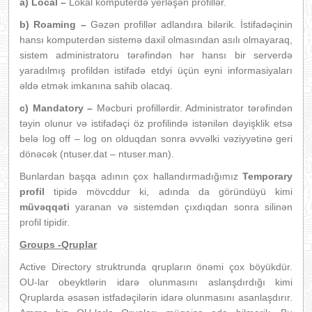
a) Local –
Lokal komputerdə yerləşən profillər.
b) Roaming –
Gəzən profillər adlandıra bilərik. İstifadəçinin
hansı komputerdən sistemə daxil olmasından asılı olmayaraq,
sistem administratoru tərəfindən hər hansı bir serverdə
yaradılmış profildən istifadə etdyi üçün eyni informasiyaları
əldə etmək imkanına sahib olacaq.
c) Mandatory –
Məcburi profillərdir. Administrator tərəfindən
təyin olunur və istifadəçi öz profilində istənilən dəyişklik etsə
belə log off – log on olduqdan sonra əvvəlki vəziyyətinə geri
dönəcək (ntuser.dat – ntuser.man).
Bunlardan başqa adının çox hallandırmadığımız
Temporary
profil
tipidə mövcddur ki, adında da göründüyü kimi
müvəqqəti
yaranan və sistemdən çıxdıqdan sonra silinən
profil tipidir.
Groups -Qruplar
Active Directory struktrunda qrupların önəmi çox böyükdür.
OU-lar obeyktlərin idarə olunmasını aslanşdırdığı kimi
Qruplarda əsasən istfadəçilərin idarə olunmasını asanlaşdırır.