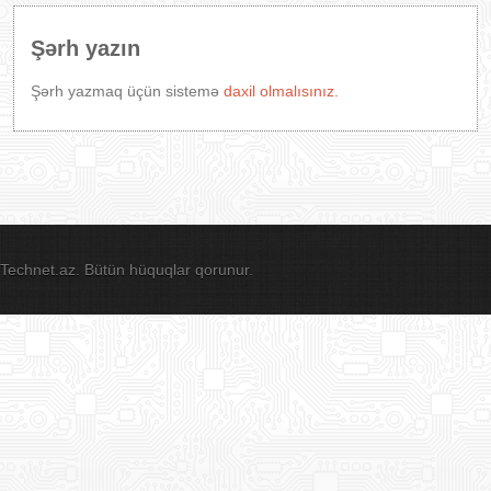
Şərh yazın
Şərh yazmaq üçün sistemə
daxil olmalısınız.
Technet.az. Bütün hüquqlar qorunur.