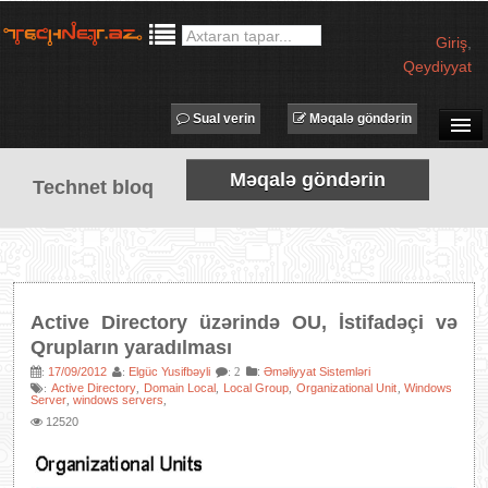
Giriş
,
Qeydiyyat
Sual verin
Məqalə göndərin
SUAL-CAVAB
Məqalə göndərin
Technet bloq
TECHNET TV
MƏQALƏLƏR
İŞ ELANLARI
TƏDBİRLƏR
Active Directory üzərində OU, İstifadəçi və
PROQRAMLAR
Qrupların yaradılması
AVADANLIQLAR
17/09/2012
Elgüc Yusifbəyli
:
Əməliyyat Sistemləri
:
:
: 2
Active Directory
Domain Local
Local Group
Organizational Unit
Windows
:
,
,
,
,
Server
windows servers
,
,
IT LÜĞƏT
12520
XƏBƏRLƏR