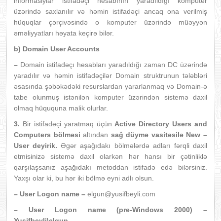
informasiylar istifadəçi hesabının yaradıldığı komputer
üzərində saxlanılır və həmin istifadəçi ancaq ona verilmiş
hüquqlar çərçivəsində o komputer üzərində müəyyən
əməliyyatları həyata keçirə bilər.
b) Domain User Accounts
–
Domain istifadəçı hesabları yaradıldığı zaman DC üzərində
yaradılır və həmin istifadəçilər Domain struktrunun tələbləri
əsasında şəbəkədəki resurslardan yararlanmaq və Domain-ə
tabe olunmuş istənilən komputer üzərindən sistemə daxil
olmaq hüququna malik olurlar.
3.
Bir istifadəçi yaratmaq üçün
Active Directory Users and
Computers bölməsi
altından
sağ düymə vasitəsilə
New –
User
deyirik.
Əgər aşağıdakı bölmələrdə adları fərqli daxil
etmisinizə sistemə daxil olarkən hər hansı bir çətinliklə
qarşılaşsanız aşağıdakı metoddan istifadə edə bilərsiniz.
Yaxşı olar ki, bu hər iki bölmə eyni adlı olsun.
– User Logon name –
elgun@yusifbeyli.com
– User Logon name (pre-Windows 2000) –
Yusifbeyli\elgun