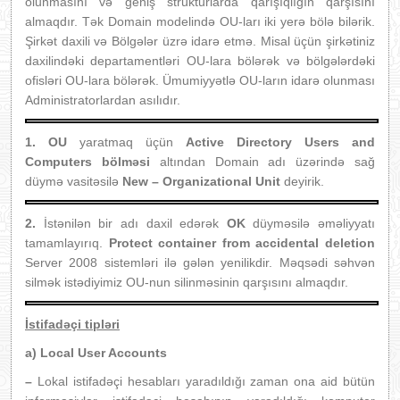
olunmasını və geniş strukturlarda qarışıqlığın qarşısını
almaqdır. Tək Domain modelində OU-ları iki yerə bölə bilərik.
Şirkət daxili və Bölgələr üzrə idarə etmə. Misal üçün şirkətiniz
daxilindəki departamentləri OU-lara bölərək və bölgələrdəki
ofisləri OU-lara bölərək. Ümumiyyətlə OU-ların idarə olunması
Administratorlardan asılıdır.
1.
OU
yaratmaq üçün
Active Directory Users and
Computers bölməsi
altından Domain adı üzərində sağ
düymə vasitəsilə
New –
Organizational Unit
deyirik.
2.
İstənilən bir adı daxil edərək
OK
düyməsilə əməliyyatı
tamamlayırıq.
Protect container from accidental deletion
Server 2008 sistemləri ilə gələn yenilikdir. Məqsədi səhvən
silmək istədiyimiz OU-nun silinməsinin qarşısını almaqdır.
İstifadəçi tipləri
a) Local User Accounts
–
Lokal istifadəçi hesabları yaradıldığı zaman ona aid bütün