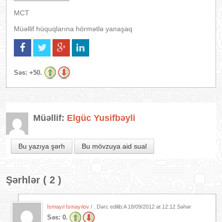
MCT
Müəllif hüquqlarına hörmətlə yanaşaq
Səs:
+50.
Müəllif:
Elgüc Yusifbəyli
Bu yazıya şərh
Bu mövzuya aid sual
Şərhlər ( 2 )
İsmayıl İsmayılov
/ . Dərc edilib:A
18/09/2012 at 12:12 Səhər
Səs:
0.