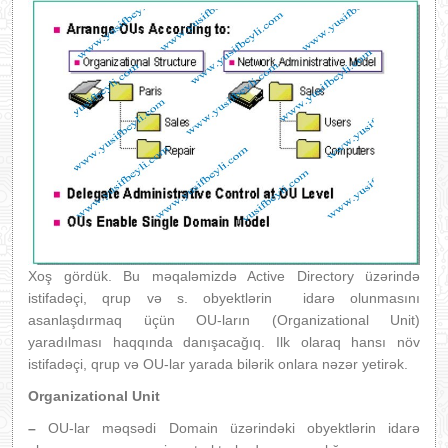
Xoş gördük. Bu məqaləmizdə Active Directory üzərində
istifadəçi, qrup və s. obyektlərin idarə olunmasını
asanlaşdırmaq üçün OU-ların (Organizational Unit)
yaradılması haqqında danışacağıq. Ilk olaraq hansı növ
istifadəçi, qrup və OU-lar yarada bilərik onlara nəzər yetirək.
Organizational Unit
–
OU-lar məqsədi Domain üzərindəki obyektlərin idarə