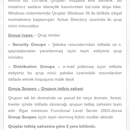
Amma biz OU-larla Qrupları müqaisə edə bilmərik. Bu
misalımız sadəcə idarəçilik baxımından üst-üstə düşə bilər.
Windows sistemlərində Qruplar Windows Nt ilə birlikdə inkşaf
mərhələsinə başlamışdır. Active Directory üzərində iki qrup
növü mövcuddur.
Group types
– Qrup növləri
– Security Groups –
Şəbəkə resurslarından istifadə və s.
qaynaqlaradan yararlanmaq üçün təyin etdiyimiz qrup
növüdur.
– Distribution Groups –
e-mail yollamaq üçün istifadə
etdiyimiz bu qrup növü şəbəkə üzərindəki resurslardan
istifadə etmək hüququna malik deyil.
Group Scopes – Qrupun tətbiq sahəsi
Qrupun tək bir domaində və yaxud bir neçə domain, forest,
treelər içində istifadə olunacağı qrupun tətbiq sahəsini təyin
edir. Əgər minimum Funcitonal Level Server 2003-dürsə
Group Scopes
üçün təyin olunmuş bütün modlar aktivdir.
Qruplar tətbiq sahəsinə görə 3 yerə bölünür.