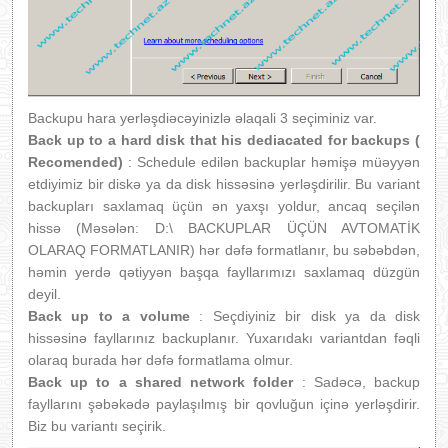
Backupu hara yerləşdiəcəyinizlə əlaqali 3 seçiminiz var.
Back up to a hard disk that his dediacated for backups (
Recomended)
: Schedule edilən backuplar həmişə müəyyən
etdiyimiz bir diskə ya da disk hissəsinə yerləşdirilir. Bu variant
backupları saxlamaq üçün ən yaxşı yoldur, ancaq seçilən
hissə (Məsələn: D:\ BACKUPLAR ÜÇÜN AVTOMATİK
OLARAQ FORMATLANIR) hər dəfə formatlanır, bu səbəbdən,
həmin yerdə qətiyyən başqa fayllarımızı saxlamaq düzgün
deyil.
Back up to a volume
: Seçdiyiniz bir disk ya da disk
hissəsinə fayllarınız backuplanır. Yuxarıdakı variantdan fəqli
olaraq burada hər dəfə formatlama olmur.
Back up to a shared network folder
: Sadəcə, backup
fayllarını şəbəkədə paylaşılmış bir qovluğun içinə yerləşdirir.
Biz bu variantı seçirik.