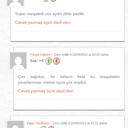
Super meqaledi.cox aydin dilde yazilib
Cavab yazmaq üçün daxil olun
Turqut Vəliyev
/ . Dərc edilib:A
20/09/2012 at 10:26 Səhər
Səs:
+4.
Çox sağolun, bir nəfərin belə bu məqalədən
yararlanması mənim üçün çox xoşdur.
Cavab yazmaq üçün daxil olun
Elgüc Yusifbəyli
/ . Dərc edilib:A
20/09/2012 at 10:31 Səhər