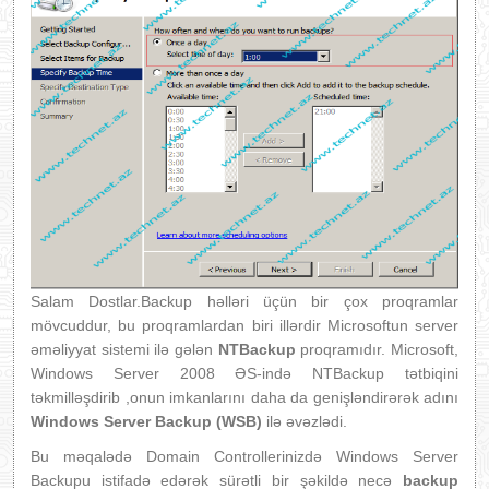
Salam Dostlar.Backup həlləri üçün bir çox proqramlar
mövcuddur, bu proqramlardan biri illərdir Microsoftun server
əməliyyat sistemi ilə gələn
NTBackup
proqramıdır. Microsoft,
Windows Server 2008 ƏS-ində NTBackup tətbiqini
təkmilləşdirib ,onun imkanlarını daha da genişləndirərək adını
Windows Server Backup (WSB)
ilə əvəzlədi.
Bu məqalədə Domain Controllerinizdə Windows Server
Backupu istifadə edərək sürətli bir şəkildə necə
backup