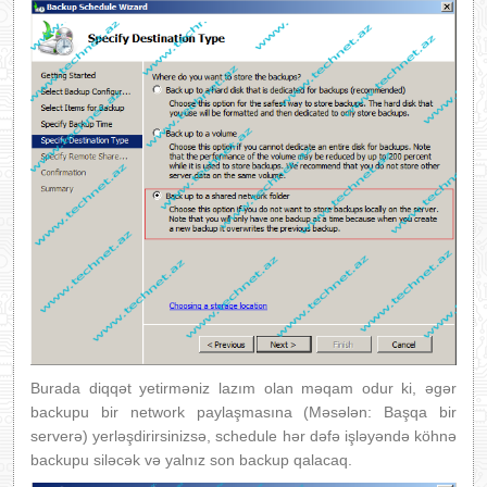
Burada diqqət yetirməniz lazım olan məqam odur ki, əgər
backupu bir network paylaşmasına (Məsələn: Başqa bir
serverə) yerləşdirirsinizsə, schedule hər dəfə işləyəndə köhnə
backupu siləcək və yalnız son backup qalacaq.