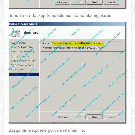
Bununla da Backup Schedulemiz-i tamamlamış oluruq.
Başqa bir məqalədə görüşmək ümidi ilə…