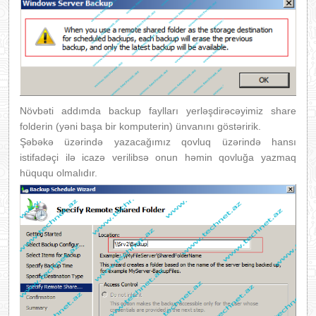
Növbəti addımda backup faylları yerləşdirəcəyimiz share
folderin (yəni başa bir komputerin) ünvanını göstəririk.
Şəbəkə üzərində yazacağımız qovluq üzərində hansı
istifadəçi ilə icazə verilibsə onun həmin qovluğa yazmaq
hüququ olmalıdır.