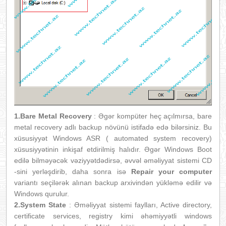
1.Bare Metal Recovery
: Əgər kompüter heç açılmırsa, bare
metal recovery adlı backup növünü istifadə edə bilərsiniz. Bu
xüsusiyyət Windows ASR ( automated system recovery)
xüsusiyyətinin inkişaf etdirilmiş halıdır. Əgər Windows Boot
edilə bilməyəcək vəziyyətdədirsə, əvvəl əməliyyat sistemi CD
-sini yerləşdirib, daha sonra isə
Repair your computer
variantı seçilərək alınan backup arxivindən yükləmə edilir və
Windows qurulur.
2.System State
: Əməliyyat sistemi faylları, Active directory,
certificate services, registry kimi əhəmiyyətli windows