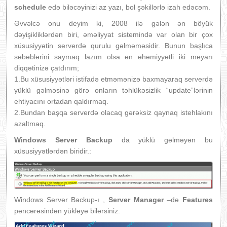
schedule
edə biləcəyinizi az yazı, bol şəkillərlə izah edəcəm.
Əvvəlcə onu deyim ki, 2008 ilə gələn ən böyük
dəyişikliklərdən biri, əməliyyat sistemində var olan bir çox
xüsusiyyətin serverdə qurulu gəlməməsidir. Bunun başlıca
səbəblərini saymaq lazım olsa ən əhəmiyyətli iki meyarı
diqqətinizə çatdırım;
1.Bu xüsusiyyətləri istifadə etməmənizə baxmayaraq serverdə
yüklü gəlməsinə görə onların təhlükəsizlik “update”lərinin
ehtiyacını ortadan qaldırmaq.
2.Bundan başqa serverdə olacaq gərəksiz qaynaq istehlakını
azaltmaq.
Windows Server Backup
da yüklü gəlməyən bu
xüsusiyyətlərdən biridir.:
Windows Server Backup-ı ,
Server Manager
–də
Features
pəncərəsindən yükləyə bilərsiniz.