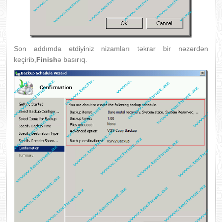
Son addımda etdiyiniz nizamları təkrar bir nəzərdən
keçirib,
Finish
ə basırıq.