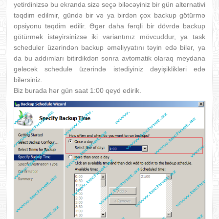
yetirdinizsə bu ekranda sizə seçə biləcəyiniz bir gün alternativi
təqdim edilmir, gündə bir və ya birdən çox backup götürmə
opsiyonu təqdim edilir. Əgər daha fərqli bir dövrdə backup
götürmək istəyirsinizsə iki variantınız mövcuddur, ya task
scheduler üzərindən backup əməliyyatını təyin edə bilər, ya
da bu addımları bitirdikdən sonra avtomatik olaraq meydana
gələcək schedule üzərində istədiyiniz dəyişiklikləri edə
bilərsiniz.
Biz burada hər gün saat 1:00 qeyd edirik.