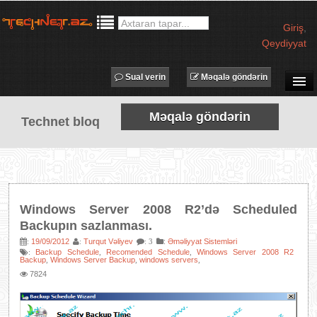
Giriş
,
Qeydiyyat
Sual verin
Məqalə göndərin
SUAL-CAVAB
Məqalə göndərin
Technet bloq
TECHNET TV
MƏQALƏLƏR
İŞ ELANLARI
TƏDBİRLƏR
Windows Server 2008 R2’də Scheduled
PROQRAMLAR
Backupın sazlanması.
AVADANLIQLAR
19/09/2012
Turqut Vəliyev
:
Əməliyyat Sistemləri
:
:
: 3
Backup Schedule
Recomended Schedule
Windows Server 2008 R2
:
,
,
Backup
Windows Server Backup
windows servers
,
,
,
IT LÜĞƏT
7824
XƏBƏRLƏR