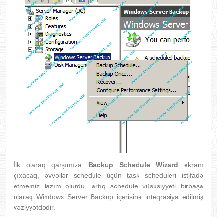
İlk olaraq qarşımıza
Backup Schedule Wizard
ekranı
çıxacaq, əvvəllər schedule üçün task scheduleri istifadə
etməmiz lazım olurdu, artıq schedule xüsusiyyəti birbaşa
olaraq Windows Server Backup içərisinə inteqrasiya edilmiş
vəziyyətdədir.