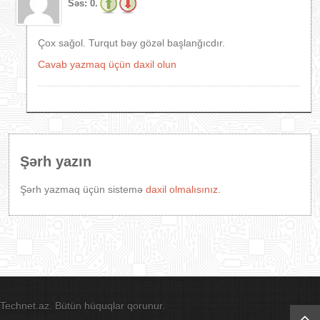
Səs:
0.
Çox sağol. Turqut bəy gözəl başlanğıcdır.
Cavab yazmaq üçün daxil olun
Şərh yazın
Şərh yazmaq üçün sistemə
daxil olmalısınız.
Technet.az. Bütün hüquqlar qorunur.