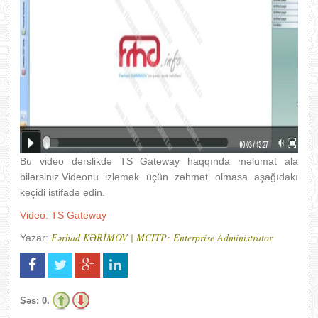
Bu video dərslikdə TS Gateway haqqında məlumat ala
bilərsiniz.Videonu izləmək üçün zəhmət olmasa aşağıdakı
keçidi istifadə edin.
Video: TS Gateway
Fərhad KƏRİMOV | MCITP: Enterprise Administrator
Yazar:
Səs:
0.