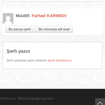
Müəllif:
Farhad KARIMOV
Bu yazıya şərh
Bu mövzuya aid sual
Şərh yazın
Şərh yazmaq üçün sistemə
daxil olmalısınız.
Technet.az. Bütün hüquqlar qorunur.