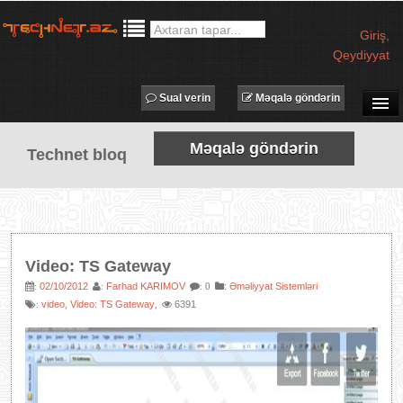
Giriş
,
Qeydiyyat
Sual verin
Məqalə göndərin
SUAL-CAVAB
Məqalə göndərin
Technet bloq
TECHNET TV
MƏQALƏLƏR
İŞ ELANLARI
TƏDBİRLƏR
Video: TS Gateway
PROQRAMLAR
02/10/2012
Farhad KARIMOV
:
Əməliyyat Sistemləri
:
:
: 0
video
Video: TS Gateway
6391
:
,
,
AVADANLIQLAR
IT LÜĞƏT
XƏBƏRLƏR