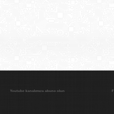
Youtube kanalımıza abunə olun
F