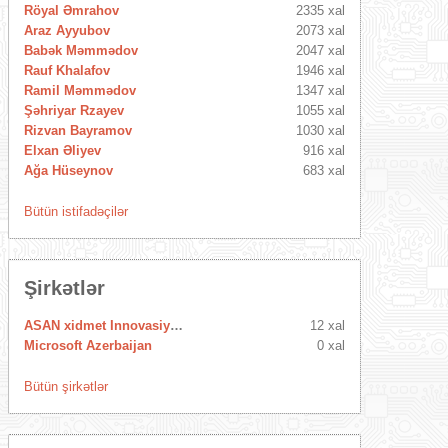
Röyal Əmrahov
2335 xal
Araz Ayyubov
2073 xal
Babək Məmmədov
2047 xal
Rauf Khalafov
1946 xal
Ramil Məmmədov
1347 xal
Şəhriyar Rzayev
1055 xal
Rizvan Bayramov
1030 xal
Elxan Əliyev
916 xal
Ağa Hüseynov
683 xal
Bütün istifadəçilər
Şirkətlər
ASAN xidmet Innovasiya Mərkəzi
12 xal
Microsoft Azerbaijan
0 xal
Bütün şirkətlər