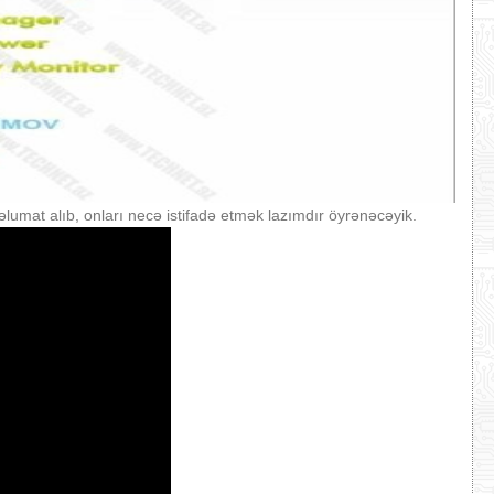
əlumat alıb, onları necə istifadə etmək lazımdır öyrənəcəyik.