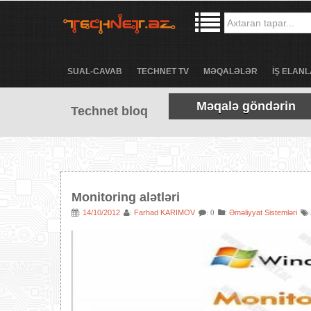
SUAL-CAVAB
TECHNET TV
MƏQALƏLƏR
İŞ ELANL
Məqalə göndərin
Technet bloq
Monitoring alətləri
14/10/2012
Farhad KARIMOV
:
Əməliyyat Sistemləri
:
:
: 0