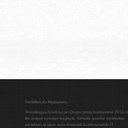
TechNet.Az Haqqında
Texnologiya Azərbaycan Qrupu geniş fəaliyyətinə 2012-ci
ilin avqust ayından başlayıb. Könüllü gənclər tərəfindən
yaradılan qrupun əsas məqsədi Azərbaycanda İT