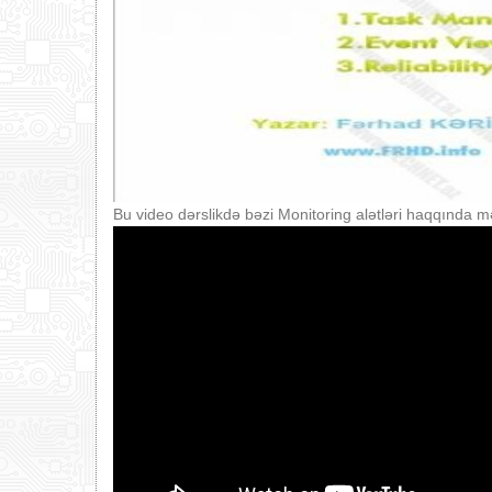
Bu video dərslikdə bəzi Monitoring alətləri haqqında m