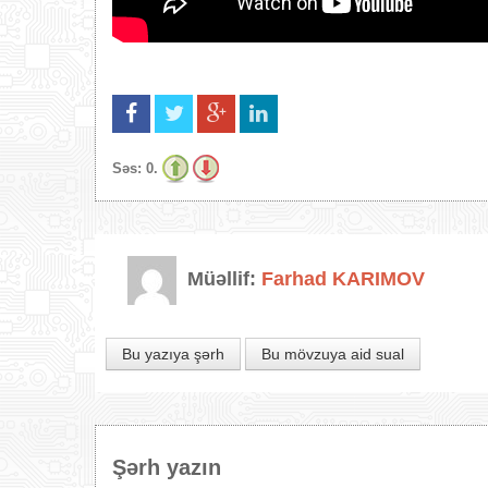
Səs:
0.
Müəllif:
Farhad KARIMOV
Bu yazıya şərh
Bu mövzuya aid sual
Şərh yazın