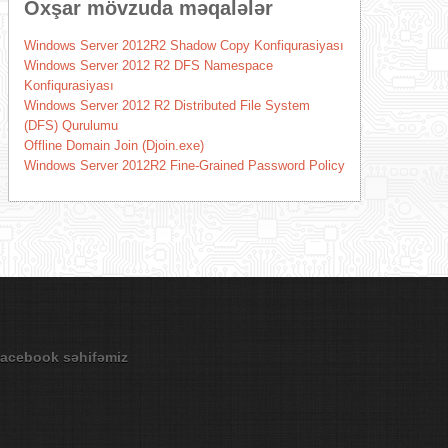
Oxşar mövzuda məqalələr
Windows Server 2012R2 Shadow Copy Konfiqurasiyası
Windows Server 2012 R2 DFS Namespace
Konfiqurasiyası
Windows Server 2012 R2 Distributed File System
(DFS) Qurulumu
Offline Domain Join (Djoin.exe)
Windows Server 2012R2 Fine-Grained Password Policy
acebook səhifəmiz