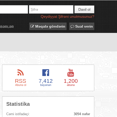
Daxil ol
Qeydiyyat
Şifrəni unutmusunuz?
Məqalə göndərin
Sual verin
ƏBƏRLƏR
RSS
7,412
1,200
Abunə ol
bəyənən
abunə
Statistika
Cəmi istifadəçi:
3054 nəfər