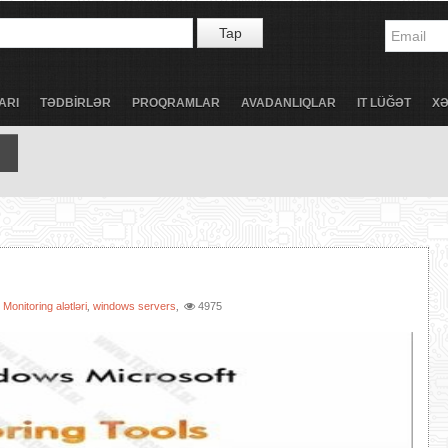
Tap
ARI
TƏDBİRLƏR
PROQRAMLAR
AVADANLIQLAR
IT LÜĞƏT
X
Monitoring alətləri
windows servers
4975
:
,
,