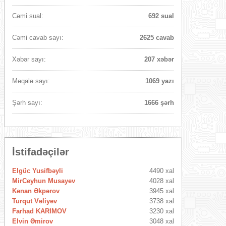
Cəmi sual:
692 sual
Cəmi cavab sayı:
2625 cavab
Xəbər sayı:
207 xəbər
Məqalə sayı:
1069 yazı
Şərh sayı:
1666 şərh
İstifadəçilər
Elgüc Yusifbəyli
4490 xal
MirCeyhun Musayev
4028 xal
Kənan Əkpərov
3945 xal
Turqut Vəliyev
3738 xal
Farhad KARIMOV
3230 xal
Elvin Əmirov
3048 xal