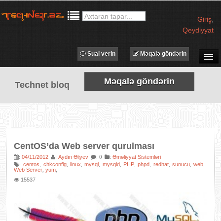
Giriş
,
Qeydiyyat
Sual verin
Məqalə göndərin
SUAL-CAVAB
Məqalə göndərin
Technet bloq
TECHNET TV
MƏQALƏLƏR
İŞ ELANLARI
TƏDBİRLƏR
CentOS’da Web server qurulması
PROQRAMLAR
04/11/2012
Aydın Əliyev
:
Əməliyyat Sistemləri
:
:
: 0
centos
chkconfig
linux
mysql
mysqld
PHP
phpd
redhat
sunucu
web
:
,
,
,
,
,
,
,
,
,
,
AVADANLIQLAR
Web Server
yum
,
,
15537
IT LÜĞƏT
XƏBƏRLƏR