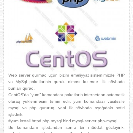
Web server qurmaq üçün bizim əməliyyat sistemimizdə PHP
və MySql paketlərinin qurulu olması lazımdır. İlk növbədə
bunları quraq.
CentOS’da “yum” komandası paketlərin internetdən avtomatik
olaraq yüklənməsini təmin edir. yum komandası vasitəsilə
mysql və php qururuq, yəni ilk növbədə aşağıdakı sətiri
işlədirik:
#yum install httpd php mysql bind mysql-server php-mysql
Bu komandanı işlədəndən sonra bir müddət gözləyirik,