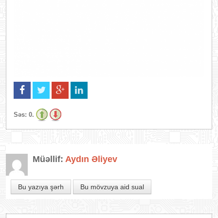
Səs:
0.
Müəllif:
Aydın Əliyev
Bu yazıya şərh
Bu mövzuya aid sual