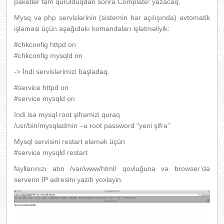
paketlər tam qurulduqdan sonra Complate! yazacaq.
Mysq və php servislərinin (sistemin hər açılışında) avtomatik
işləməsi üçün aşağıdakı komandaları işlətməliyik:
#chkconfig httpd on
#chkconfig mysqld on
-> İndi servislərimizi başladaq.
#service httpd on
#service mysqld on
Indi isə mysql root şifrəmizi quraq
/usr/bin/mysqladmin –u root password “yeni şifrə”
Mysql servisini restart eləmək üçün
#service mysqld restart
fayllarınızı atın /var/www/html/ qovluğuna və browser’də
serverin IP adresini yazib yoxlayin.