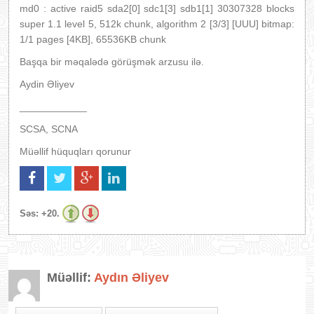
md0 : active raid5 sda2[0] sdc1[3] sdb1[1] 30307328 blocks
super 1.1 level 5, 512k chunk, algorithm 2 [3/3] [UUU] bitmap:
1/1 pages [4KB], 65536KB chunk
Başqa bir məqalədə görüşmək arzusu ilə.
Aydin Əliyev
____________
SCSA, SCNA
Müəllif hüquqları qorunur
Səs:
+20.
Müəllif:
Aydın Əliyev