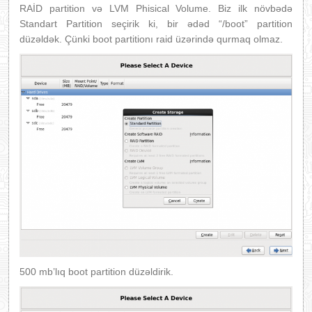
RAİD partition və LVM Phisical Volume. Biz ilk növbədə
Standart Partition seçirik ki, bir ədəd “/boot” partition
düzəldək. Çünki boot partitionı raid üzərində qurmaq olmaz.
500 mb’lıq boot partition düzəldirik.