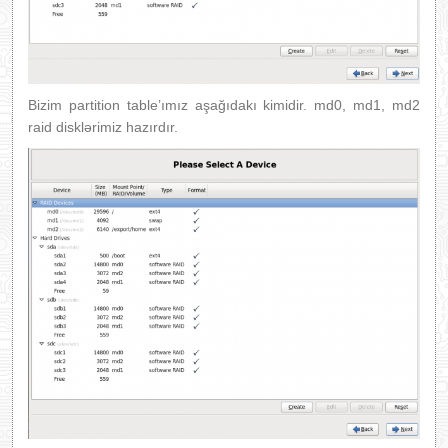
Bizim partition table’ımız aşağıdakı kimidir. md0, md1, md2
raid disklərimiz hazırdır.