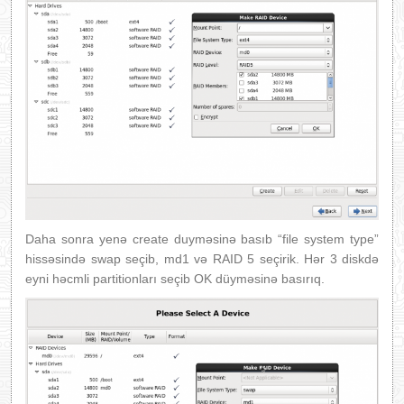
Daha sonra yenə create duyməsinə basıb “file system type”
hissəsində swap seçib, md1 və RAID 5 seçirik. Hər 3 diskdə
eyni həcmli partitionları seçib OK düyməsinə basırıq.