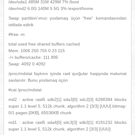
/dev/sda1 485M 31M 429M 7% /boot
/dev/md2 6.0G 140M 5.5G 3% /export/home
Swap partition’ımızı yoxlamaq üçün “free” komandasından
istifadə edirik
#free -m
total used free shared buffers cached
Mem: 1006 250 755 0 23 115
-/+ buffers/cache: 111 895
Swap: 4092 0 4092
/proc/mdstat faylının içində raid qurğular haqqında məlumat
saxlanılır. Bunu yoxlamaq üçün
#cat /proc/mdstat
md2 : active raid5 sdb2[1] sda3[0] sdc2[3] 6288384 blocks
super 1.1 level 5, 512k chunk, algorithm 2 [3/3] [UUU] bitmap:
0/1 pages [0KB], 65536KB chunk
md1 : active raid5 sda4[0] sdc3[3] sdb3[1] 4191232 blocks
super 1.1 level 5, 512k chunk, algorithm 2 [3/3] [UUU]