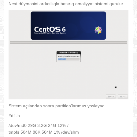
Next düyməsini ardıcıllıqla basırıq əməliyyat sistemi qurulur.
Sistem açılandan sonra partition’larımızı yoxlayaq.
#df -h
/dev/md0 29G 3.2G 24G 12% /
tmpfs 504M 88K 504M 1% /dev/shm