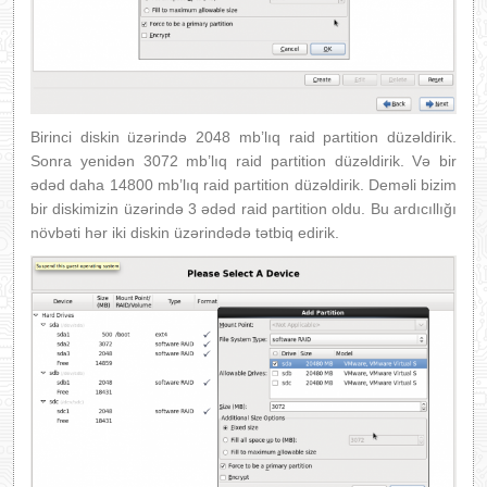
Birinci diskin üzərində 2048 mb’lıq raid partition düzəldirik.
Sonra yenidən 3072 mb’lıq raid partition düzəldirik. Və bir
ədəd daha 14800 mb’lıq raid partition düzəldirik. Deməli bizim
bir diskimizin üzərində 3 ədəd raid partition oldu. Bu ardıcıllığı
növbəti hər iki diskin üzərindədə tətbiq edirik.