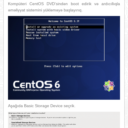
Kompüteri CentOS DVD’sindən boot edirik və ardıcıllıqla
əməliyyat sistemini yükləməyə başlayırıq.
Aşağıda Basic Storage Device seçrik.