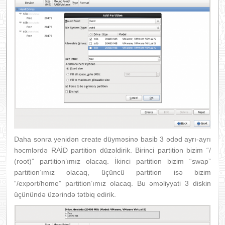
Daha sonra yenidən create düyməsinə basib 3 ədəd ayrı-ayrı
həcmlərdə RAİD partition düzəldirik. Birinci partition bizim “/
(root)” partition’ımız olacaq. İkinci partition bizim “swap”
partition’ımız olacaq, üçüncü partition isə bizim
“/export/home” partition’ımız olacaq. Bu əməliyyati 3 diskin
üçünündə üzərində tətbiq edirik.