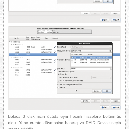
Beləcə 3 diskimizin üçüdə eyni həcmli hissələrə bölünmüş
oldu. Yenə create düyməsinə basırıq və RAID Device seçib
create edridik.