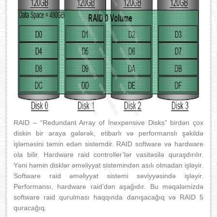
RAID – “Redundant Array of İnexpensive Disks” birdən çox
diskin bir araya gələrək, etibarlı və performanslı şəkildə
işləməsini təmin edən sistemdir. RAID software və hardware
ola bilir. Hardware raid controller’lər vasitəsilə quraşdırılır.
Yəni həmin disklər əməliyyat sistemindən asılı olmadan işləyir.
Software raid əməliyyat sistemi səviyyəsində işləyir.
Performansı, hardware raid’dən aşağıdır. Bu məqaləmizdə
software raid qurulması haqqında danışacağıq və RAID 5
quracağıq.