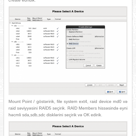
Mount Point / göstəririk, file system ext4, raid device md0 və
raid səviyyəsini RAİD5 seçirik. RAİD Members hissəsində eyni
həcmli sda,sdb,sdc disklərini seçirik və OK edirik.