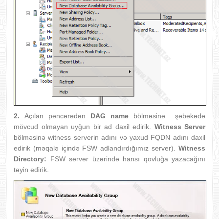
2.
Açılan pəncərədən
DAG name
bölməsinə şəbəkədə
mövcud olmayan uyğun bir ad daxil edirik.
Witness Server
bölməsinə witness serverin adını və yaxud FQDN adını daxil
edirik (məqalə içində FSW adlandırdığımız server).
Witness
Directory:
FSW server üzərində hansı qovluğa yazacağını
təyin edirik.