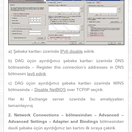
a) Şəbəkə kartları üzərində
İPv6 disable
edirik.
b) DAG üçün ayırdığımız şəbəkə kartları üzərində DNS
bölməsində – Register this connection’s addresses in DNS
bölməsini
ləvğ edirik
.
c) DAG üçün ayırdığımız şəbəkə kartları üzərində WINS
bölməsində –
Disable NetBIOS
over TCP/IP seçirik.
Hər iki Exchange server üzərində bu əməliyyatları
tamamlayırıq.
2. Network Connections – bölməsindən – Advanced –
Advanced Settings – Adapter and Bindings
bölməsindən
daxili şəbəkə üçün ayırdığımız lan kartını ilk sıraya çəkirik.