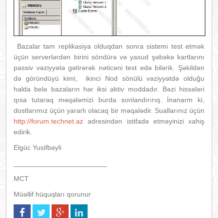
Bazalar tam replikasiya olduqdan sonra sistemi test etmək
üçün serverlərdən birini söndürə və yaxud şəbəkə kartlarını
passiv vəziyyətə gətirərək nəticəni test edə bilərik. Şəkildən
də göründüyü kimi, ikinci Nod sönülü vəziyyətdə olduğu
halda belə bazaların hər iksi aktiv moddadır. Bəzi hissələri
qısa tutaraq məqaləmizi burda sonlandırırıq. İnanarm ki,
dostlarımız üçün yararlı olacaq bir məqalədir. Suallarınız üçün
http://forum.technet.az
adresindən istifadə etməyinizi xahiş
edirik.
Elgüc Yusifbəyli
________________________
MCT
Müəllif hüquqları qorunur