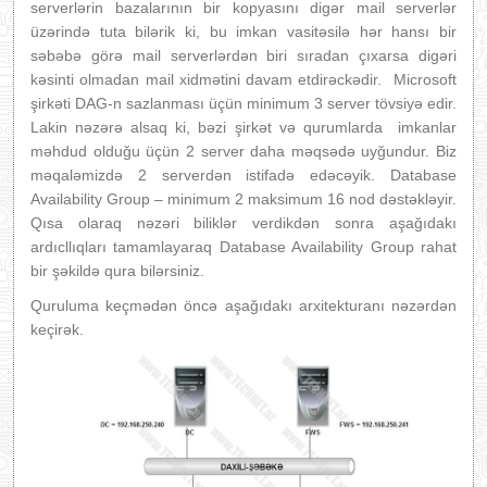
serverlərin bazalarının bir kopyasını digər mail serverlər
üzərində tuta bilərik ki, bu imkan vasitəsilə hər hansı bir
səbəbə görə mail serverlərdən biri sıradan çıxarsa digəri
kəsinti olmadan mail xidmətini davam etdirəckədir. Microsoft
şirkəti DAG-n sazlanması üçün minimum 3 server tövsiyə edir.
Lakin nəzərə alsaq ki, bəzi şirkət və qurumlarda imkanlar
məhdud olduğu üçün 2 server daha məqsədə uyğundur. Biz
məqaləmizdə 2 serverdən istifadə edəcəyik. Database
Availability Group – minimum 2 maksimum 16 nod dəstəkləyir.
Qısa olaraq nəzəri biliklər verdikdən sonra aşağıdakı
ardıcllıqları tamamlayaraq Database Availability Group rahat
bir şəkildə qura bilərsiniz.
Quruluma keçmədən öncə aşağıdakı arxitekturanı nəzərdən
keçirək.