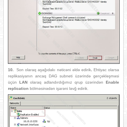
10.
Son olaraq aşağıdakı nəticəni əldə edirik
.
Ehtiyac olarsa
replikasiyanın ancaq DAG subneti üzərində gerçəkləşməsi
üçün
LAN
olaraq adlandırdığımız qrup üzərindən
Enable
replication
bölməsinədən işarəni ləvğ edirik.