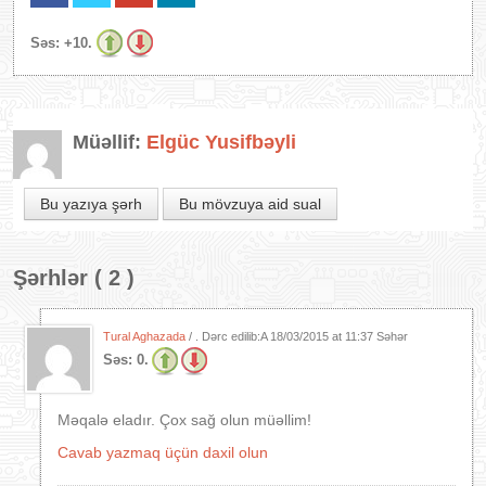
Səs:
+10.
Müəllif:
Elgüc Yusifbəyli
Bu yazıya şərh
Bu mövzuya aid sual
Şərhlər ( 2 )
Tural Aghazada
/ . Dərc edilib:A
18/03/2015 at 11:37 Səhər
Səs:
0.
Məqalə eladır. Çox sağ olun müəllim!
Cavab yazmaq üçün daxil olun