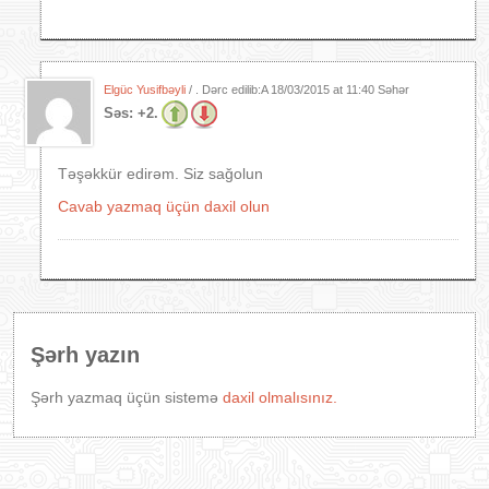
Elgüc Yusifbəyli
/ . Dərc edilib:A
18/03/2015 at 11:40 Səhər
Səs:
+2.
Təşəkkür edirəm. Siz sağolun
Cavab yazmaq üçün daxil olun
Şərh yazın
Şərh yazmaq üçün sistemə
daxil olmalısınız.