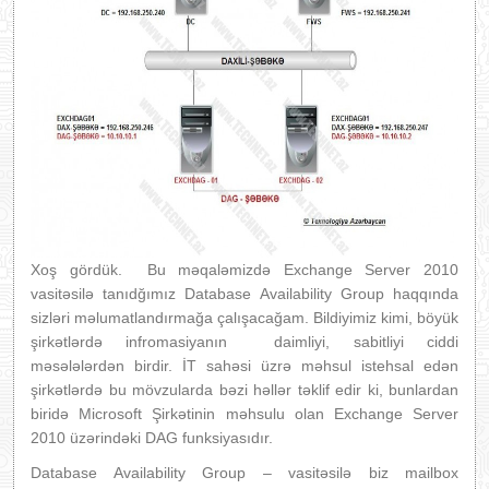
Xoş gördük. Bu məqaləmizdə Exchange Server 2010
vasitəsilə tanıdğımız Database Availability Group haqqında
sizləri məlumatlandırmağa çalışacağam. Bildiyimiz kimi, böyük
şirkətlərdə infromasiyanın daimliyi, sabitliyi ciddi
məsələlərdən birdir. İT sahəsi üzrə məhsul istehsal edən
şirkətlərdə bu mövzularda bəzi həllər təklif edir ki, bunlardan
biridə Microsoft Şirkətinin məhsulu olan Exchange Server
2010 üzərindəki DAG funksiyasıdır.
Database Availability Group – vasitəsilə biz mailbox