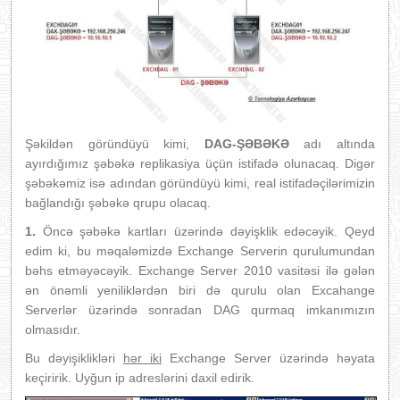
Şəkildən göründüyü kimi,
DAG-ŞƏBƏKƏ
adı altında
ayırdığımız şəbəkə replikasiya üçün istifadə olunacaq. Digər
şəbəkəmiz isə adından göründüyü kimi, real istifadəçilərimizin
bağlandığı şəbəkə qrupu olacaq.
1.
Öncə şəbəkə kartları üzərində dəyişklik edəcəyik. Qeyd
edim ki, bu məqaləmizdə Exchange Serverin qurulumundan
bəhs etməyəcəyik. Exchange Server 2010 vasitəsi ilə gələn
ən önəmli yeniliklərdən biri də qurulu olan Excahange
Serverlər üzərində sonradan DAG qurmaq imkanımızın
olmasıdır.
Bu dəyişiklikləri
hər iki
Exchange Server üzərində həyata
keçiririk. Uyğun ip adreslərini daxil edirik.