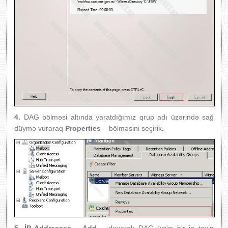
4.
DAG bölməsi altında yaratdığımız qrup adı üzərində sağ
düymə vuraraq
Properties
– bölməsini seçirik
.
5. İP Addresses – Add –
deyərək DAG üçün bir ip təyin