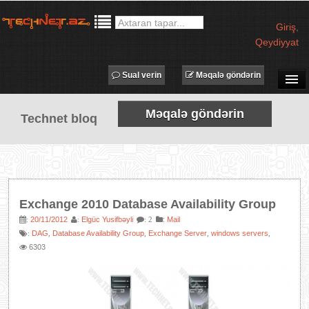
Giriş
,
Qeydiyyat
Sual verin
Məqalə göndərin
SUAL-CAVAB
Məqalə göndərin
Technet bloq
TECHNET TV
MƏQALƏLƏR
İŞ ELANLARI
TƏDBİRLƏR
Exchange 2010 Database Availability Group
PROQRAMLAR
20/11/2012
Elgüc Yusifbəyli
:
Mail
:
:
: 2
DAG
Database Availability Group
Exchange Server
windows servers
:
,
,
,
,
AVADANLIQLAR
6303
IT LÜĞƏT
XƏBƏRLƏR