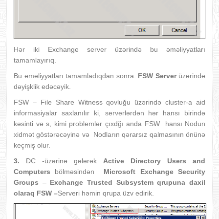
Hər iki Exchange server üzərində bu əməliyyatları
tamamlayırıq.
Bu əməliyyatları tamamladıqdan sonra.
FSW Server
üzərində
dəyişklik edəcəyik.
FSW – File Share Witness qovluğu üzərində cluster-a aid
informasiyalar saxlanılır ki, serverlərdən hər hansı birində
kəsinti və s, kimi problemlər çıxdğı anda FSW hansı Nodun
xidmət göstərəcəyinə və Nodların qərarsız qalmasının önünə
keçmiş olur.
3.
DC -üzərinə gələrək
Active Directory Users and
Computers
bölməsindən
Microsoft Exchange Security
Groups
–
Exchange Trusted Subsystem qrupuna daxil
olaraq FSW –
Serveri həmin qrupa üzv edirik.