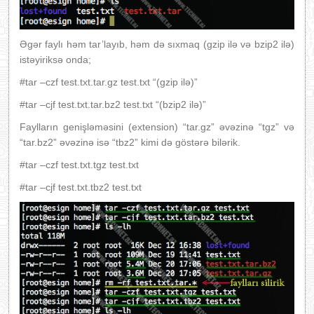
Əgər faylı həm tar’layıb, həm də sıxmaq (gzip ilə və bzip2 ilə)
istəyiriksə onda;
#tar –czf test.txt.tar.gz test.txt “(gzip ilə)”
#tar –cjf test.txt.tar.bz2 test.txt “(bzip2 ilə)”
Faylların genişləməsini (extension) “tar.gz” əvəzinə “tgz” və
“tar.bz2” əvəzinə isə “tbz2” kimi də göstərə bilərik.
#tar –czf test.txt.tgz test.txt
#tar –cjf test.txt.tbz2 test.txt