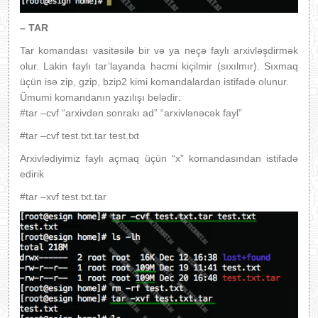
– TAR
Tar komandası vasitəsilə bir və ya neçə faylı arxivləşdirmək
olur. Lakin faylı tar’layanda həcmi kiçilmir (sıxılmır). Sıxmaq
üçün isə zip, gzip, bzip2 kimi komandalardan istifadə olunur.
Ümumi komandanın yazılışı belədir:
#tar –cvf “arxivdən sonrakı ad” “arxivlənəcək fayl”
#tar –cvf test.txt.tar test.txt
Arxivlədiyimiz faylı açmaq üçün “x” komandasından istifadə
edirik
#tar –xvf test.txt.tar