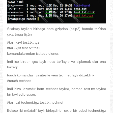
Sıxılmış faylları birbaşa həm gzipdən (bzip2) həmdə tar’dan
çıxartmaq üçün
#tar -xzvf test.txt.tgz
#tar -xjvf test.txt.tbz2
komandalarından istifadə olunur.
İndi isə birdən çox faylı necə tar’layıb və zipləmək olar ona
baxaq:
touch komandası vasitəsilə yeni technet faylı düzəldirik
#touch technet
İndi bizə lazımdır həm technet faylını, həmdə test.txt faylını
bir fayl edib sıxaq.
#tar -czf technet.tgz test.txt technet
Beləcə iki müxtəlif faylı birləşdirib, sıxıb bir ədəd technet.tgz