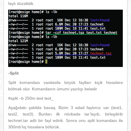
faylı düzəltdik.
-Split
Split komandası vasitəsilə böyük faylları kiçik hissələrə
bölmək olur. Komandanın ümumi yazılışı belədir
#split –b 250m test test_
Aşağıdakı şəkildə baxaq. Bizim 3 ədəd faylımız var (test1,
test2, test3). Bunları ilk növbədə tar’layıb, birləşdirib
technet.tar adlı bir fayl edirik. Sonra onu split komandası ilə
300mb’lıq hissələrə bölürük.