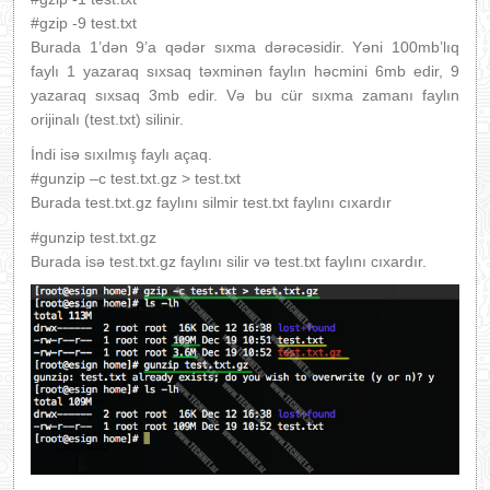
#gzip -9 test.txt
Burada 1’dən 9’a qədər sıxma dərəcəsidir. Yəni 100mb’lıq
faylı 1 yazaraq sıxsaq təxminən faylın həcmini 6mb edir, 9
yazaraq sıxsaq 3mb edir. Və bu cür sıxma zamanı faylın
orijinalı (test.txt) silinir.
İndi isə sıxılmış faylı açaq.
#gunzip –c test.txt.gz > test.txt
Burada test.txt.gz faylını silmir test.txt faylını cıxardır
#gunzip test.txt.gz
Burada isə test.txt.gz faylını silir və test.txt faylını cıxardır.