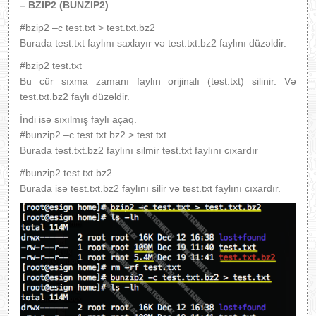
– BZIP2 (BUNZIP2)
#bzip2 –c test.txt > test.txt.bz2
Burada test.txt faylını saxlayır və test.txt.bz2 faylını düzəldir.
#bzip2 test.txt
Bu cür sıxma zamanı faylın orijinalı (test.txt) silinir. Və
test.txt.bz2 faylı düzəldir.
İndi isə sıxılmış faylı açaq.
#bunzip2 –c test.txt.bz2 > test.txt
Burada test.txt.bz2 faylını silmir test.txt faylını cıxardır
#bunzip2 test.txt.bz2
Burada isə test.txt.bz2 faylını silir və test.txt faylını cıxardır.