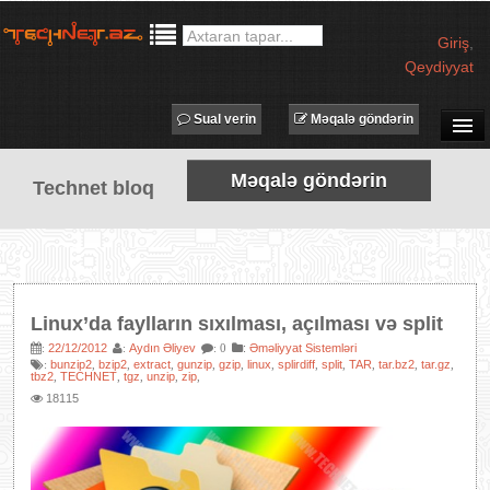
Giriş
,
Qeydiyyat
Sual verin
Məqalə göndərin
SUAL-CAVAB
Məqalə göndərin
Technet bloq
TECHNET TV
MƏQALƏLƏR
İŞ ELANLARI
TƏDBİRLƏR
Linux’da faylların sıxılması, açılması və split
PROQRAMLAR
22/12/2012
Aydın Əliyev
:
Əməliyyat Sistemləri
:
:
: 0
bunzip2
bzip2
extract
gunzip
gzip
linux
splirdiff
split
TAR
tar.bz2
tar.gz
:
,
,
,
,
,
,
,
,
,
,
,
AVADANLIQLAR
tbz2
TECHNET
tgz
unzip
zip
,
,
,
,
,
18115
IT LÜĞƏT
XƏBƏRLƏR