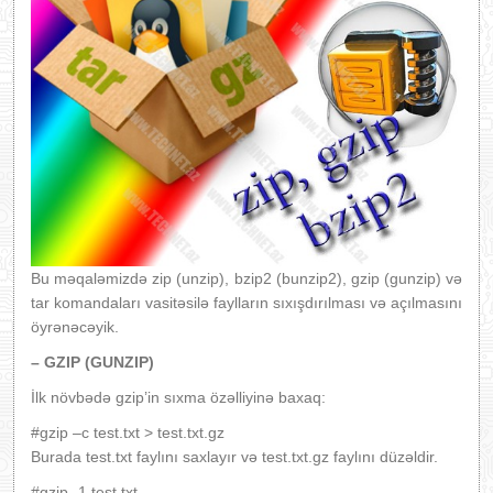
Bu məqaləmizdə zip (unzip), bzip2 (bunzip2), gzip (gunzip) və
tar komandaları vasitəsilə faylların sıxışdırılması və açılmasını
öyrənəcəyik.
– GZIP (GUNZIP)
İlk növbədə gzip’in sıxma özəlliyinə baxaq:
#gzip –c test.txt > test.txt.gz
Burada test.txt faylını saxlayır və test.txt.gz faylını düzəldir.
#gzip -1 test.txt