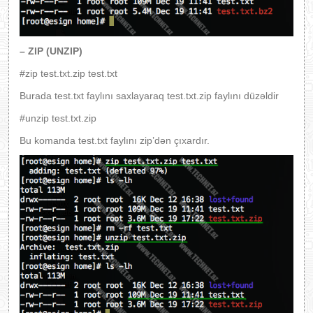
– ZIP (UNZIP)
#zip test.txt.zip test.txt
Burada test.txt faylını saxlayaraq test.txt.zip faylını düzəldir
#unzip test.txt.zip
Bu komanda test.txt faylını zip’dən çıxardır.