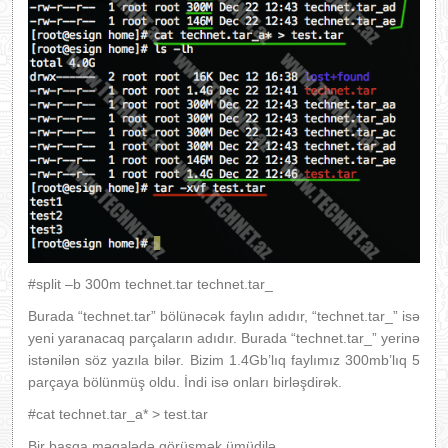
#split –b 300m technet.tar technet.tar_
Burada “technet.tar” bölünəcək faylın adıdır, “technet.tar_” isə
yeni yaranacaq parçaların adıdır. Burada “technet.tar_” yerinə
istənilən söz yazıla bilər. Bizim 1.4Gb’lıq faylımız 300mb’lıq 5
parçaya bölünmüş oldu. İndi isə onları birləşdirək.
#cat technet.tar_a* > test.tar
Bir başqa məqalədə görüşmək ümüdilə.