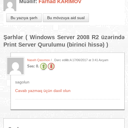
Müəllif:
Farhad KARIMOV
Bu yazıya şərh
Bu mövzuya aid sual
Şərhlər (
Windows Server 2008 R2 üzərində
Print Server Qurulumu (birinci hissə)
)
Naseh Qasımov
/ . Dərc edilib:A
17/06/2017 at 3:41 Axşam
Səs:
0.
sagolun
Cavab yazmaq üçün daxil olun