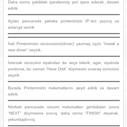
Daha sonra şəkildəki işarələnmiş yeri işarə edərək, davam
edirik.
Açılan pəncərədə şəbəkə printerimizin IP`sini yazırıq və
axtarışa veririk.
İndi Printerimizin sürücüsünü(driver) yazmaq üçün “Install a
new driver” seçirik.
İstərsək sürücünü siyahıdan da seçə bilərik, əgər, siyahıda
yoxdursa, bu zaman “Have Disk” düyməsini sıxaraq sürücünü
seçirik.
Burada Printerimizin məlumatlarını qeyd edirik və davam
edirik.
Növbəti pəncərədə ümumi məlumatları gördükdən sonra
“NEXT” düyməsinə sıxırıq, daha sonra “FINISH” deyərək,
yekunlaşdırırıq.