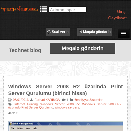
Giriş
,
Qeydiyyat
Sual verin
Məqalə göndərin
SUAL-CAVAB
Məqalə göndərin
Technet bloq
TECHNET TV
MƏQALƏLƏR
İŞ ELANLARI
TƏDBİRLƏR
Windows Server 2008 R2 üzərində Print
PROQRAMLAR
Server Qurulumu (birinci hissə)
AVADANLIQLAR
05/01/2013
Farhad KARIMOV
:
Əməliyyat Sistemləri
:
:
: 1
Internet Printing
Windows Server 2008 R2
Windows Server 2008 R2
:
,
,
üzərində Print Server Qurulumu
windows servers
,
,
IT LÜĞƏT
9113
XƏBƏRLƏR