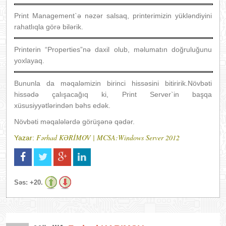
Print Management`ə nəzər salsaq, printerimizin yükləndiyini
rahatlıqla görə bilərik.
Printerin “Properties”nə daxil olub, məlumatın doğruluğunu
yoxlayaq.
Bununla da məqaləmizin birinci hissəsini bitiririk.Növbəti
hissədə çalışacağıq ki, Print Server`in başqa
xüsusiyyətlərindən bəhs edək.
Növbəti məqalələrdə görüşənə qədər.
Fərhad KƏRİMOV | MCSA:Windows Server 2012
Yazar:
Səs:
+20.