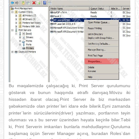
Bu məqaləmizdə çalışacağıq ki, Print Server qurulumunu
göstərək və bunun haqqında ətraflı danışaq.Mövzu iki
hissədən ibarət olacaq.Print Server ilə biz mərkəzdən
şəbəkəmizdə olan printer`ləri idarə edə bilərik.Eyni zamanda
printer`lərin sürücülərinin(driver) yazılması, portlarının təyin
olunması və.s bu server üzərindən həyata keçirilə bilər.Təbii
ki, Print Serverin imkanları bunlarla məhdudlaşmır.Quruluma
başlamaq üçün Server Manager açırıq, buradan Roles`dan