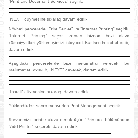
“Print and Document Services” seçirik.
“NEXT” düyməsinə sıxaraq davam edirik.
Növbəti pəncərədə “Print Server” və “Internet Printing” seçirik.
“Internet Printing” seçən zaman bizdən bəzi əlavə
xüsusiyyətləri yükləməyimizi istəyəcək.Bunları da qəbul edib,
davam edirik.
Aşağıdakı pəncərələrdə bizə məlumatlar verəcək, bu
məlumatları oxuyub, “NEXT” deyərək, davam edirik.
“Install” düyməsinə sıxaraq, davam edirik.
Yükləndikdən sonra menyudan Print Management seçirik.
Serverimizə printer əlavə etmək üçün “Printers” bölümündən
“Add Printer” seçərək, davam edirik.