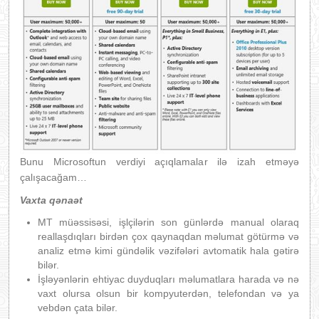
Bunu Microsoftun verdiyi açıqlamalar ilə izah etməyə
çalışacağam…
Vaxta qənaət
MT müəssisəsi, işlçilərin son günlərdə manual olaraq
reallaşdıqları birdən çox qaynaqdan məlumat götürmə və
analiz etmə kimi gündəlik vəzifələri avtomatik hala gətirə
bilər.
İşləyənlərin ehtiyac duyduqları məlumatlara harada və nə
vaxt olursa olsun bir kompyuterdən, telefondan və ya
vebdən çata bilər.