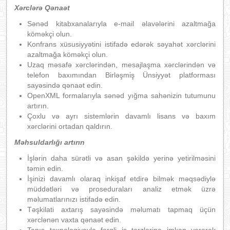
Xərclərə Qənaət
Sənəd kitabxanalarıyla e-mail əlavələrini azaltmağa
köməkçi olun.
Konfrans xüsusiyyətini istifadə edərək səyahət xərclərini
azaltmağa köməkçi olun.
Uzaq məsafə xərclərindən, mesajlaşma xərclərindən və
telefon baxımından Birləşmiş Ünsiyyət platforması
sayəsində qənaət edin.
OpenXML formalarıyla sənəd yığma sahənizin tutumunu
artırın.
Çoxlu və ayrı sistemlərin davamlı lisans və baxım
xərclərini ortadan qaldırın.
Məhsuldarlığı artırın
İşlərin daha sürətli və asan şəkildə yerinə yetirilməsini
təmin edin.
İşinizi davamlı olaraq inkişaf etdirə bilmək məqsədiylə
müddətləri və proseduraları analiz etmək üzrə
məlumatlarınızı istifadə edin.
Təşkilati axtarış sayəsində məlumatı tapmaq üçün
xərclənən vaxta qənaət edin.