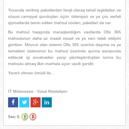
Yuxarıda verilmiş paketlərdən fərqli olaraq təhsil təşkilatları və
xüsusi cəmiyyət quruluşları üçün ödənişsiz və ya çox sərfəli
qiymətlərdə təmin edilən məhsul növləri, paketləri də var.
Bu məhsul haqqında maraqlandığım vaxtlarda Ofis 365
məhsulunun daha az maadi vəsait və ya xərc tələb etdiyini
gördüm. Mövcut olan sistemi Ofis 365 üzərinə daşıma və ya
təməldən sisteminizi bu məhsul üzərində qurma əsnasında
ediləcək işi əvvəlcədən yaxşı planlaşdırdıqdan sonra bu
məhsulu almaq ilkin mərhələ üçün vacib şərtdir.
Yararlı olması ümüdi ilə…
IT Mütəxəssis : Vüsal Məstəliyev
Səs:
0.