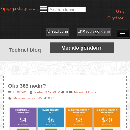
Giriş
,
Qeydiyyat
Sual verin
Məqalə göndərin
SUAL-CAVAB
Məqalə göndərin
Technet bloq
TECHNET TV
MƏQALƏLƏR
İŞ ELANLARI
TƏDBİRLƏR
Ofis 365 nədir?
PROQRAMLAR
16/01/2013
Farhad KARIMOV
:
Microsoft Office
:
:
: 0
Microsoft
office 365
8995
:
,
,
AVADANLIQLAR
IT LÜĞƏT
XƏBƏRLƏR