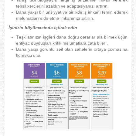
Tanış texnologiyayla fərqli iş tərzlərinə imkan verərək
təhsil xərclərini azaldın və adaptasiyanızı artırın.
Daha yaxşı bir ünsiyyət və birlikdə iş imkanı təmin edərək
məlumatları əldə etmə imkanınızı artırın.
İşinizin böyüməsində iştirak edin
Təşkilatınızın işçiləri daha doğru qərarlar ala bilmək üçün
ehtiyac duyduqları kritik məlumatlara çata bilər .
Daha yaxşı görüntü zəif olan sahələrin ortaya çıxmasına
köməkçi olar.