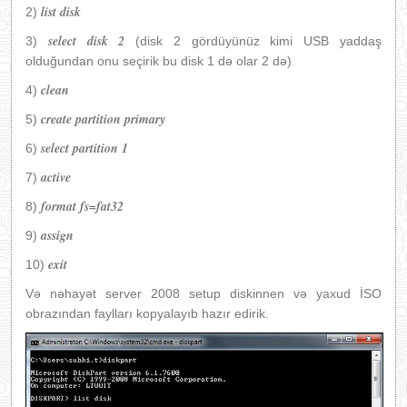
list disk
2)
select disk 2
3)
(disk 2 gördüyünüz kimi USB yaddaş
olduğundan onu seçirik bu disk 1 də olar 2 də)
clean
4)
create partition primary
5)
select partition 1
6)
active
7)
format fs=fat32
8)
assign
9)
exit
10)
Və nəhayət server 2008 setup diskinnen və yaxud İSO
obrazından faylları kopyalayıb hazır edirik.