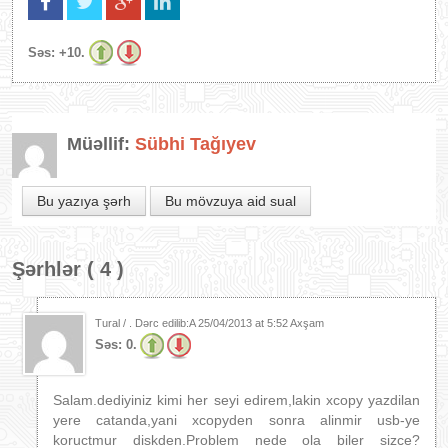
Səs:
+10.
Müəllif:
Sübhi Tağıyev
Bu yazıya şərh
Bu mövzuya aid sual
Şərhlər ( 4 )
Tural / . Dərc edilib:A
25/04/2013 at 5:52 Axşam
Səs:
0.
Salam.dediyiniz kimi her seyi edirem,lakin xcopy yazdilan
yere catanda,yani xcopyden sonra alinmir usb-ye
koructmur diskden.Problem nede ola biler sizce?