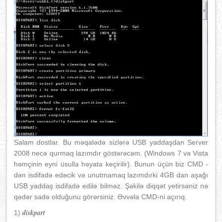
Salam dostlar. Bu məqalədə sizlərə USB yaddaşdan Server
2008 necə qurmaq lazımdır göstərəcəm. (Windows 7 və Vista
həmçinin eyni üsulla həyata keçirilir). Bunun üçün biz CMD -
dən isdifadə edəcik və unutmamaq lazımdırki 4GB dan aşağı
USB yaddaş isdifadə edilə bilməz. Şəkilə diqqət yetirsəniz nə
qədər sadə olduğunu görərsiniz. Əvvəla CMD-ni açırıq.
diskpart
1)