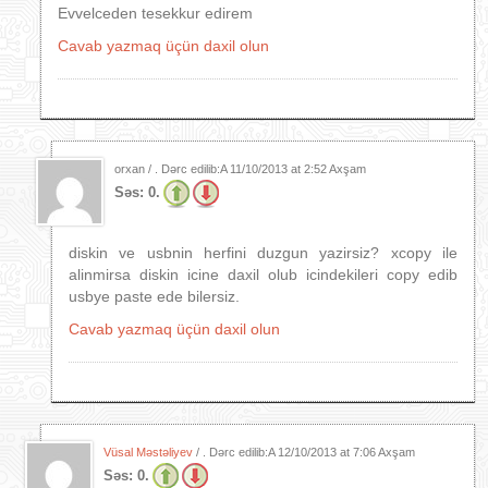
Evvelceden tesekkur edirem
Cavab yazmaq üçün daxil olun
orxan / . Dərc edilib:A
11/10/2013 at 2:52 Axşam
Səs:
0.
diskin ve usbnin herfini duzgun yazirsiz? xcopy ile
alinmirsa diskin icine daxil olub icindekileri copy edib
usbye paste ede bilersiz.
Cavab yazmaq üçün daxil olun
Vüsal Məstəliyev
/ . Dərc edilib:A
12/10/2013 at 7:06 Axşam
Səs:
0.