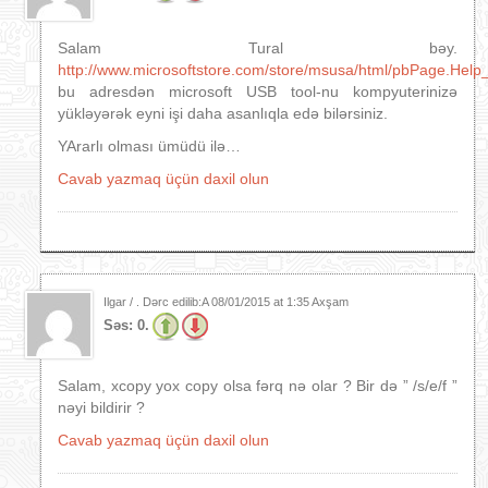
Salam Tural bəy.
http://www.microsoftstore.com/store/msusa/html/pbPage.He
bu adresdən microsoft USB tool-nu kompyuterinizə
yükləyərək eyni işi daha asanlıqla edə bilərsiniz.
YArarlı olması ümüdü ilə…
Cavab yazmaq üçün daxil olun
Ilgar / . Dərc edilib:A
08/01/2015 at 1:35 Axşam
Səs:
0.
Salam, xcopy yox copy olsa fərq nə olar ? Bir də ” /s/e/f ”
nəyi bildirir ?
Cavab yazmaq üçün daxil olun