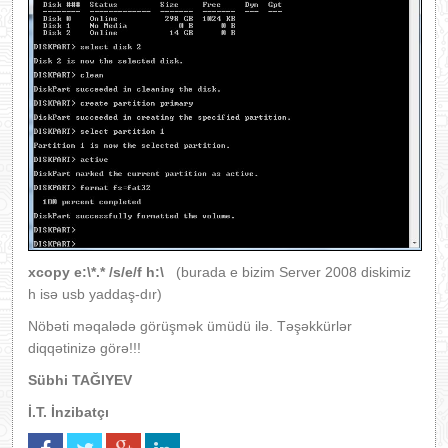
xcopy e:\*.* /s/e/f h:\
(burada e bizim Server 2008 diskimiz
h isə usb yaddaş-dır)
Nöbəti məqalədə görüşmək ümüdü ilə. Təşəkkürlər
diqqətinizə görə!!!
Sübhi TAĞIYEV
İ.T. İnzibatçı