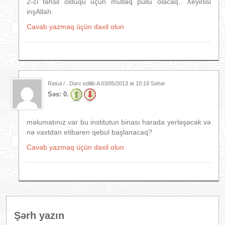
2-ci təhsil olduqu üçün mütləq pullu olacaq.. Xeyirlisi
inşAllah.
Cavab yazmaq üçün daxil olun
Rasul / . Dərc edilib:A
03/05/2013 at 10:19 Səhər
Səs:
0.
məlumatınız var bu institutun binası harada yerləşəcək və
nə vaxtdan etibaren qebul başlanacaq?
Cavab yazmaq üçün daxil olun
Şərh yazın