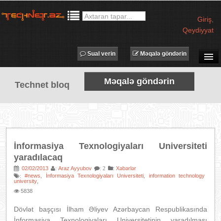
Giriş
,
Qeydiyyat
Sual verin
Məqalə göndərin
SUAL-CAVAB
Məqalə göndərin
Technet bloq
TECHNET TV
MƏQALƏLƏR
İŞ ELANLARI
TƏDBİRLƏR
İnformasiya Texnologiyaları Universiteti
PROQRAMLAR
yaradılacaq
AVADANLIQLAR
02/02/2013
Araz Ayyubov
:
Xəbərlər
:
:
: 2
#news
İnformasiya Texnologiyaları Universiteti
information technology
:
,
,
university
,
IT LÜĞƏT
5838
XƏBƏRLƏR
Dövlət başçısı İlham Əliyev Azərbaycan Respublikasında
İnformasiya Texnologiyaları Universitetinin yaradılması