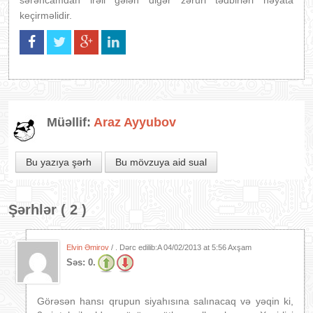
sərəncamdan irəli gələn digər zəruri tədbirləri həyata
keçirməlidir.
Müəllif:
Araz Ayyubov
Bu yazıya şərh
Bu mövzuya aid sual
Şərhlər ( 2 )
Elvin Əmirov
/ . Dərc edilib:A
04/02/2013 at 5:56 Axşam
Səs:
0.
Görəsən hansı qrupun siyahısına salınacaq və yəqin ki,