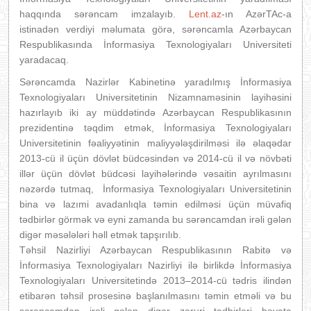
haqqında sərəncam imzalayıb.
Lent.az
-ın AzərTAc-a
istinadən verdiyi məlumata görə, sərəncamla Azərbaycan
Respublikasında İnformasiya Texnologiyaları Universiteti
yaradacaq.
Sərəncamda Nazirlər Kabinetinə yaradılmış İnformasiya
Texnologiyaları Universitetinin Nizamnaməsinin layihəsini
hazırlayıb iki ay müddətində Azərbaycan Respublikasının
prezidentinə təqdim etmək, İnformasiya Texnologiyaları
Universitetinin fəaliyyətinin maliyyələşdirilməsi ilə əlaqədar
2013-cü il üçün dövlət büdcəsindən və 2014-cü il və növbəti
illər üçün dövlət büdcəsi layihələrində vəsaitin ayrılmasını
nəzərdə tutmaq, İnformasiya Texnologiyaları Universitetinin
bina və lazımi avadanlıqla təmin edilməsi üçün müvafiq
tədbirlər görmək və eyni zamanda bu sərəncamdan irəli gələn
digər məsələləri həll etmək tapşırılıb.
Təhsil Nazirliyi Azərbaycan Respublikasının Rabitə və
İnformasiya Texnologiyaları Nazirliyi ilə birlikdə İnformasiya
Texnologiyaları Universitetində 2013–2014-cü tədris ilindən
etibarən təhsil prosesinə başlanılmasını təmin etməli və bu