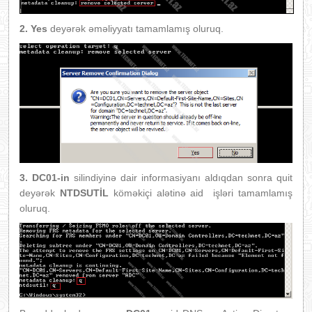
2.
Yes
deyərək əməliyyatı tamamlamış oluruq.
3.
DC01-in
silindiyinə dair informasiyanı aldıqdan sonra quit
deyərək
NTDSUTİL
köməkiçi alətinə aid işləri tamamlamış
oluruq.