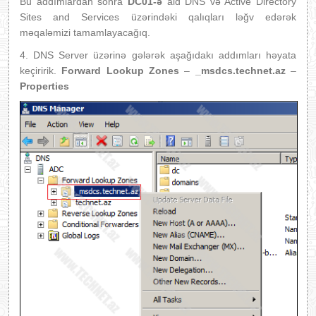
Bu addımlardan sonra
DC01-ə
aid DNS və Active Directory
Sites and Services üzərindəki qalıqları ləğv edərək
məqaləmizi tamamlayacağıq.
4. DNS Server üzərinə gələrək aşağıdakı addımları həyata
keçiririk.
Forward Lookup Zones
–
_msdcs.technet.az
–
Properties