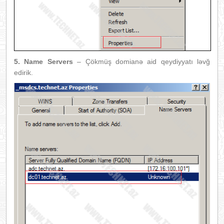
5.
Name Servers
– Çökmüş domianə aid qeydiyyatı ləvğ
edirik.