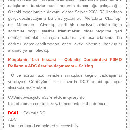
qalıqlarının təmizlənməsi haqqında danışmağa çalışacağıq.
Öncəki məaqləmizin davamı olaraq Server 2008 R2 üzərində
gerçəkləşdirəcəyimiz bu əməliyyatın adı Metadata Cleanup-
dır. Metadata Cleanup ciddi bir əməliyyat olduğu üçün
addımlar doğru şəkildə izlənilməldir, digər təqdirdə geri
dönüşü mümkün olmayan xətalara yol aça bilərsiniz. Bu
addımı gerçəkləşdirmədən öncə aktiv sistemin backupını
alamaq yararlı olacaq.
Məqalənin 1-ci hissəsi – Çökmüş Domaindəki FSMO
Rollarının ADC üzərinə daşınması – Seizing
Öncə sorğumuzu yenidən sınaqdan keçirib yaddaşımızı
yeniləyək. Gördüyümü kimi hazırda DC01-ə aid qalıqıqlar
sistemdə mövcuddur.
C:\Windows\system32>
netdom query dc
List of domain controllers with accounts in the domain:
DC01
–
Çökmüş DC
ADC
The command completed successfully.