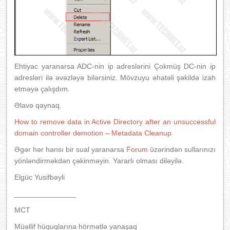
Ehtiyac yaranarsa ADC-nin ip adreslərini Çokmüş DC-nin ip
adresləri ilə əvəzləyə bilərsiniz. Mövzuyu əhatəli şəkildə izah
etməyə çalışdım.
Əlavə qaynaq.
How to remove data in Active Directory after an unsuccessful
domain controller demotion – Metadata Cleanup
Əgər hər hansı bir sual yaranarsa
Forum
üzərindən sullarınızı
yönləndirməkdən çəkinməyin. Yararlı olması diləyilə.
Elgüc Yusifbəyli
_______________
MCT
Müəllif hüquqlarına hörmətlə yanaşaq