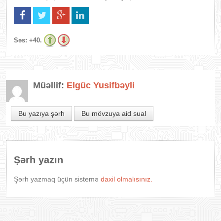
Səs:
+40.
Müəllif:
Elgüc Yusifbəyli
Bu yazıya şərh
Bu mövzuya aid sual
Şərh yazın
Şərh yazmaq üçün sistemə
daxil olmalısınız.