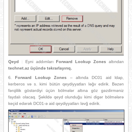
Qeyd
: Eyni addımları
Forward Lookup Zones
altından
technet.az üçündə təkrarlayırıq.
6.
Forward Lookup Zones
– altında DC01 aid ldap,
kerberos və s. kimi bütün qeydiyyatları ləğv edirik. Bəzən
fərqlilik göstərdiyi üçün bölmələr altına göz gəzdirməniz
faydalı olacaq. Şəkildə qeyd olunduğu kimi digər bölmələrə
keçid edərək DC01-ə aid qeydiyyatları ləvğ edirik.