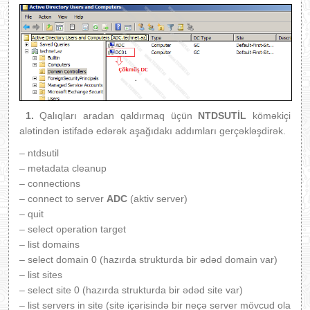
1.
Qalıqları aradan qaldırmaq üçün
NTDSUTİL
köməkiçi
alətindən istifadə edərək aşağıdakı addımları gerçəkləşdirək.
– ntdsutil
– metadata cleanup
– connections
– connect to server
ADC
(aktiv server)
– quit
– select operation target
– list domains
– select domain 0 (hazırda strukturda bir ədəd domain var)
– list sites
– select site 0 (hazırda strukturda bir ədəd site var)
– list servers in site (site içərisində bir neçə server mövcud ola