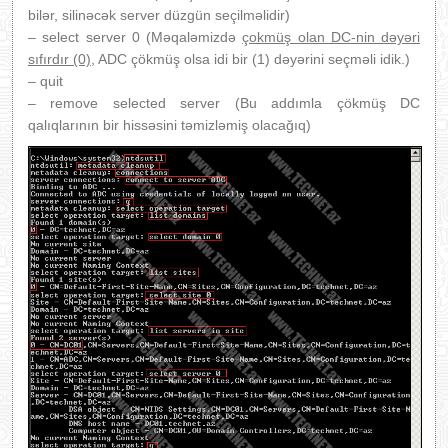
bilər, silinəcək server düzgün seçilməlidir)
– select server 0 (Məqaləmizdə
çokmüş olan DC-nin dəyəri
sıfırdır (0)
, ADC çökmüş olsa idi bir (1) dəyərini seçməli idik.)
– quit
– remove selected server (Bu addımla çökmüş DC
qalıqlarının bir hissəsini təmizləmiş olacağıq)