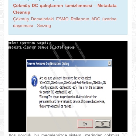
Çökmüş DC qalıqlarının təmizlənməsi - Metadata
Cleanup
Çökmüş Domaindəki FSMO Rollarının ADC üzərinə
daşınması - Seizing
Xoş gördük, bu məqaləmizdə sistem üzərindən çökmüş DC