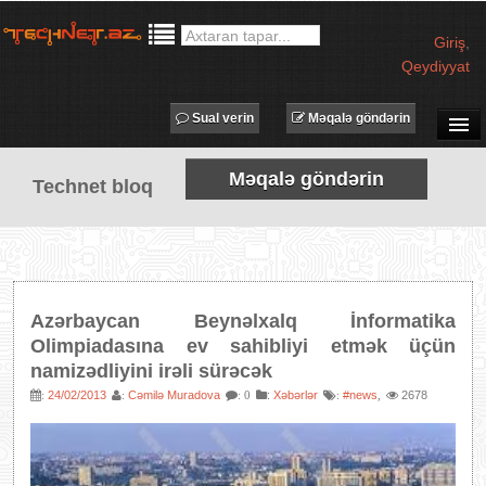
Giriş
,
Qeydiyyat
Sual verin
Məqalə göndərin
SUAL-CAVAB
Məqalə göndərin
Technet bloq
TECHNET TV
MƏQALƏLƏR
İŞ ELANLARI
TƏDBİRLƏR
Azərbaycan Beynəlxalq İnformatika
PROQRAMLAR
Olimpiadasına ev sahibliyi etmək üçün
namizədliyini irəli sürəcək
AVADANLIQLAR
24/02/2013
Cəmilə Muradova
:
Xəbərlər
#news
2678
:
:
: 0
:
,
IT LÜĞƏT
XƏBƏRLƏR