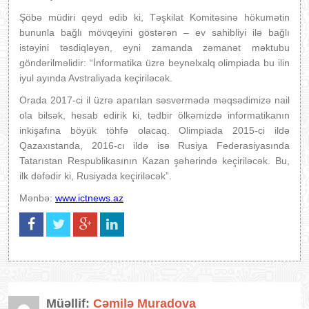
Şöbə müdiri qeyd edib ki, Təşkilat Komitəsinə hökumətin
bununla bağlı mövqeyini göstərən – ev sahibliyi ilə bağlı
istəyini təsdiqləyən, eyni zamanda zəmanət məktubu
göndərilməlidir: “İnformatika üzrə beynəlxalq olimpiada bu ilin
iyul ayında Avstraliyada keçiriləcək.
Orada 2017-ci il üzrə aparılan səsvermədə məqsədimizə nail
ola bilsək, hesab edirik ki, tədbir ölkəmizdə informatikanın
inkişafına böyük töhfə olacaq. Olimpiada 2015-ci ildə
Qazaxıstanda, 2016-cı ildə isə Rusiya Federasiyasında
Tatarıstan Respublikasının Kazan şəhərində keçiriləcək. Bu,
ilk dəfədir ki, Rusiyada keçiriləcək”.
Mənbə:
www.ictnews.az
Müəllif:
Cəmilə Muradova