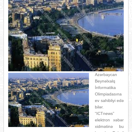
Azərbaycan
Beynəlxalq
İnformatika
Olimpiadasına
ev sahibliyi edə
bilər.
“ICTnews”
elektron xəbər
xidmətinə bu