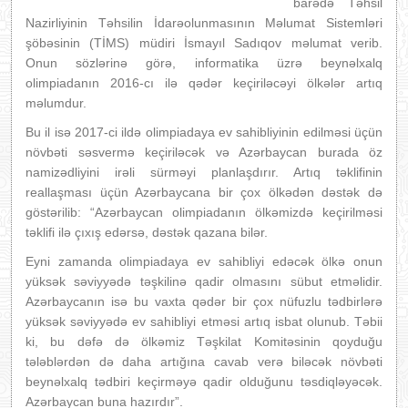
barədə Təhsil
Nazirliyinin Təhsilin İdarəolunmasının Məlumat Sistemləri
şöbəsinin (TİMS) müdiri İsmayıl Sadıqov məlumat verib.
Onun sözlərinə görə, informatika üzrə beynəlxalq
olimpiadanın 2016-cı ilə qədər keçiriləcəyi ölkələr artıq
məlumdur.
Bu il isə 2017-ci ildə olimpiadaya ev sahibliyinin edilməsi üçün
növbəti səsvermə keçiriləcək və Azərbaycan burada öz
namizədliyini irəli sürməyi planlaşdırır. Artıq təklifinin
reallaşması üçün Azərbaycana bir çox ölkədən dəstək də
göstərilib: “Azərbaycan olimpiadanın ölkəmizdə keçirilməsi
təklifi ilə çıxış edərsə, dəstək qazana bilər.
Eyni zamanda olimpiadaya ev sahibliyi edəcək ölkə onun
yüksək səviyyədə təşkilinə qadir olmasını sübut etməlidir.
Azərbaycanın isə bu vaxta qədər bir çox nüfuzlu tədbirlərə
yüksək səviyyədə ev sahibliyi etməsi artıq isbat olunub. Təbii
ki, bu dəfə də ölkəmiz Təşkilat Komitəsinin qoyduğu
tələblərdən də daha artığına cavab verə biləcək növbəti
beynəlxalq tədbiri keçirməyə qadir olduğunu təsdiqləyəcək.
Azərbaycan buna hazırdır”.